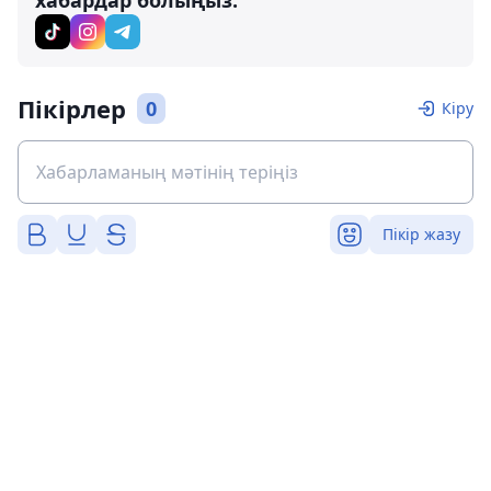
хабардар болыңыз:
Пікірлер
0
Кіру
Пікір жазу