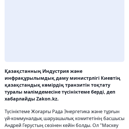
Қазақстанның Индустрия және
инфрақұрылымдық даму министрлігі Киевтің
қазақстандық көмірдің транзитін тоқтату
туралы мәлімдемесіне түсініктеме берді, деп
хабарлайды Zakon.kz.
Түсініктеме Жоғарғы Рада Энергетика және тұрғын
үй-коммуналдық шаруашылық комитетінің басшысы
Андрей Герустың сөзінен кейін болды. Ол "Мәскеу