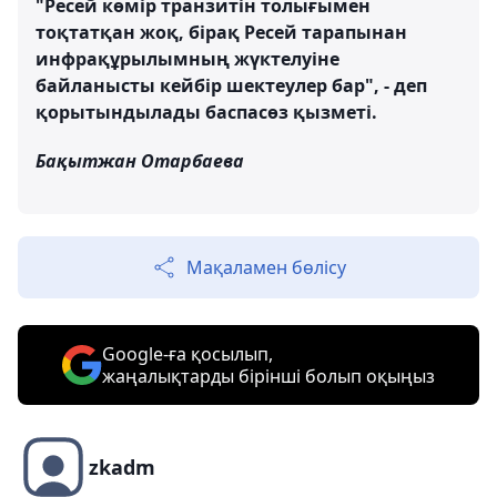
"Ресей көмір транзитін толығымен
тоқтатқан жоқ, бірақ Ресей тарапынан
инфрақұрылымның жүктелуіне
байланысты кейбір шектеулер бар", - деп
қорытындылады баспасөз қызметі.
Бақытжан Отарбаева
Мақаламен бөлісу
Google-ға қосылып,
жаңалықтарды бірінші болып оқыңыз
zkadm