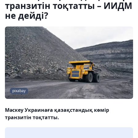
транзитін тоқтатты – ИИДМ
не дейді?
pixabay
Мәскеу Украинаға қазақстандық көмір
транзитін тоқтатты.