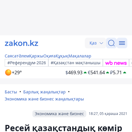
Қаз
Саясат
Әлем
Қаржы
Оқиға
Құқық
Мақалалар
#Референдум-2026
#Қазақстан мақтанышы
+29°
$
469.93
€
541.64
₽
5.71
Басты
Барлық жаңалықтар
Экономика және бизнес жаңалықтары
Экономика және бизнес
18:27, 05 қараша 2021
Ресей қазақстандық көмір