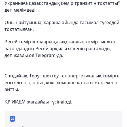
Украинаға қазақстандық көмір транзитін тоқтатты"
деп мәлімдеді.
Оның айтуынша, қараша айында тасымал түгелдей
тоқтатылған.
Ресей темір жолдары қазақстандық көмір тиелген
вагондардың Ресей арқылы өткенін растамады, -
деп жазды ол Telegram-да.
Сондай-ақ, Герус шектеу тек энергетикалық көмірге
енгізілгенін, оның кокс көміріне қатысы жоқ екенін
айтты.
ҚР ИИДМ жағдайды түсіндірді.