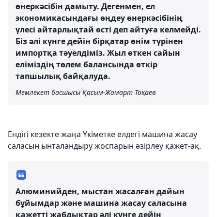
өнеркәсібін дамыту. Дегенмен, ел
экономикасындағы өңдеу өнеркәсібінің
үлесі айтарлықтай өсті деп айтуға келмейді.
Біз әлі күнге дейін бірқатар өнім түрінен
импортқа тәуелдіміз. Жыл өткен сайын
еліміздің төлем балансында өткір
тапшылық байқалуда.
Мемлекет басшысы Қасым-Жомарт Тоқаев
Ендігі кезекте жаңа Үкіметке елдегі машина жасау
саласын ынталандыру жоспарын әзірлеу қажет-ақ.
Алюминийден, мыстан жасалған дайын
бұйымдар және машина жасау саласына
қажетті жабдықтар әлі күнге дейін