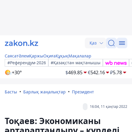
Қаз
Саясат
Әлем
Қаржы
Оқиға
Құқық
Мақалалар
#Референдум-2026
#Қазақстан мақтанышы
+30°
$
469.85
€
542.16
₽
5.78
Басты
Барлық жаңалықтар
Президент
16:04, 11 қаңтар 2022
Тоқаев: Экономиканы
әртараптандыру – күрделі