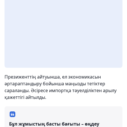
Презиженттің айтуынша, ел экономикасын
әртараптандыру бойынша маңызды тетіктер
сараланды. Әсіресе импортқа тәуелділіктен арылу
қажеттігі айтылды.
Бұл жұмыстың басты бағыты – өңдеу