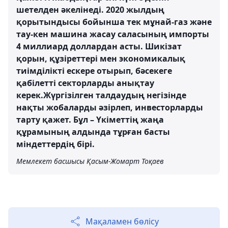
шетелден әкелінеді. 2020 жылдың
қорытындысы бойынша тек мұнай-газ және
тау-кен машина жасау саласының импорты
4 миллиард доллардан асты. Шикізат
қорын, құзіреттері мен экономикалық
тиімділікті ескере отырып, бәсекеге
қабілетті секторларды анықтау
керек.Жүргізілген талдаудың негізінде
нақты жобаларды әзірлеп, инвесторларды
тарту қажет. Бұл – Үкіметтің жаңа
құрамының алдында тұрған басты
міндеттердің бірі.
Мемлекет басшысы Қасым-Жомарт Тоқаев
Мақаламен бөлісу