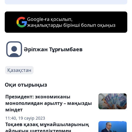
Google-ға қосылып,
жаңалықтарды бірінші болып оқыңыз
Әріпжан Тұрғымбаев
Қазақстан
Оқи отырыңыз
Президент: экономиканы
монополиядан арылту – маңызды
міндет
11:40, 19 сәуір 2023
Тоқаев қазақ мұнайшыларының
айлығын шетелдіктермен