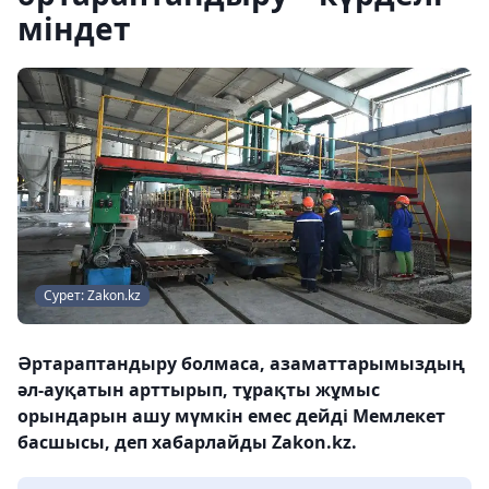
міндет
Сурет: Zakon.kz
Әртараптандыру болмаса, азаматтарымыздың
әл-ауқатын арттырып, тұрақты жұмыс
орындарын ашу мүмкін емес дейді Мемлекет
басшысы, деп хабарлайды Zakon.kz.