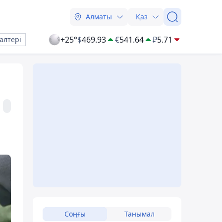
Алматы
Қаз
+25°
$
469.93
€
541.64
₽
5.71
алтері
Соңғы
Танымал