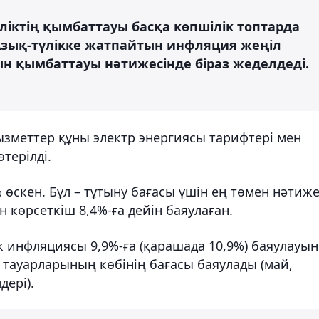
ктің қымбаттауы басқа көпшілік топтарда
 Азық-түлікке жатпайтын инфляция жеңіл
ын қымбаттауы нәтижесінде біраз жеделдеді.
ызметтер құны электр энергиясы тарифтері мен
терілді.
өскен. Бұл – тұтыну бағасы үшін ең төмен нәтиже
 көрсеткіш 8,4%-ға дейін баяулаған.
к инфляциясы 9,9%-ға (қарашада 10,9%) баяулауын
 тауарларының көбінің бағасы баяулады (май,
дері).