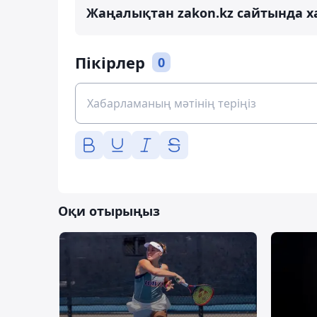
Жаңалықтан zakon.kz сайтында х
Пікірлер
0
Оқи отырыңыз