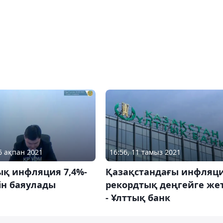
16 ақпан 2021
16:56, 11 тамыз 2021
қ инфляция 7,4%-
Қазақстандағы инфляц
ін баяулады
рекордтық деңгейге жет
- Ұлттық банк