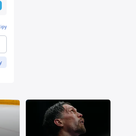
Кіру
у