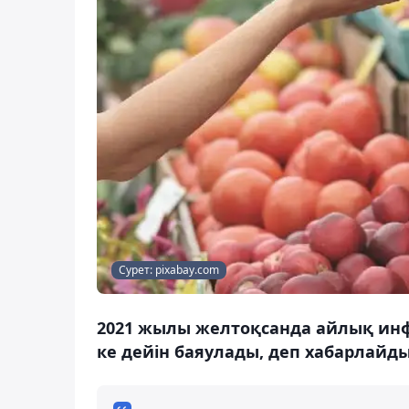
Сурет: pixabay.com
2021 жылы желтоқсанда айлық инф
ке дейін баяулады, деп хабарлайды