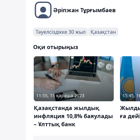
Әріпжан Тұрғымбаев
Тәуелсіздікке 30 жыл
Қазақстан
Оқи отырыңыз
11:55, 15 қараша 2023
15:45, 
Қазақстанда жылдық
Жылды
инфляция 10,8% баяулады
ға дей
– Ұлттық банк