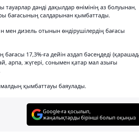
ты тауарлар дәнді дақылдар өнімінің аз болуынан,
ары бағасының салдарынан қымбаттады.
ин мен дизель отынын өндірушілердің бағасы
бағасы 17,3%-ға дейін аздап бәсеңдеді (қарашад
й, арпа, жүгері, сонымен қатар мал азығы
.
малдың қымбаттауы баяулады.
Google-ға қосылып,
жаңалықтарды бірінші болып оқыңыз