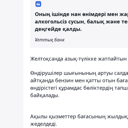
Оның ішінде нан өнімдері мен жар
алкогольсіз сусын, балық және т
деңгейде қалды.
Ұлттық банк
Желтоқсанда азық-түлікке жатпайтын 
Өндірушілер шығынының артуы салда
айтқанда бензин мен қатты отын бағ
өндірістегі құрамдас бөліктердің та
байқалады.
Ақылы қызметтер бағасының жылдық өс
жеделдеді.