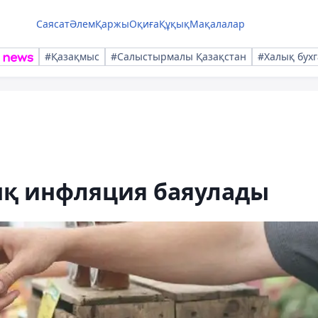
Саясат
Әлем
Қаржы
Оқиға
Құқық
Мақалалар
#Қазақмыс
#Салыстырмалы Қазақстан
#Халық бухг
қ инфляция баяулады