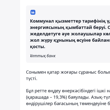
Коммунал қызметтер тарифінің үде
энергиясының қымбаттай беруі. 
жеделдетуге әуе жолаушылар көл
жол жүру құнының өсуіне байлан
қосты.
Ұлттық банк
Сонымен қатар жоғары сұраныс болып
түсті.
Бұл ретте өңдеу өнеркәсібіндегі ішкі
(қарашада – 19,3%) баяулады. Азық-т
өндірушілер бағасының төмендеуіне б