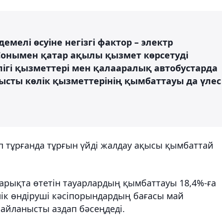
мелі өсуіне негізгі фактор – электр
Сонымен қатар ақылы қызмет көрсетуді
ігі қызметтері мен қалааралық автобустарда
ысты көлік қызметтерінің қымбаттауы да үлес
 тұрғанда тұрғын үйді жалдау ақысы қымбаттай
 нарықта өтетін тауарлардың қымбаттауы 18,4%-ға
үлік өндіруші кәсіпорындардың бағасы май
айланысты аздап бәсеңдеді.