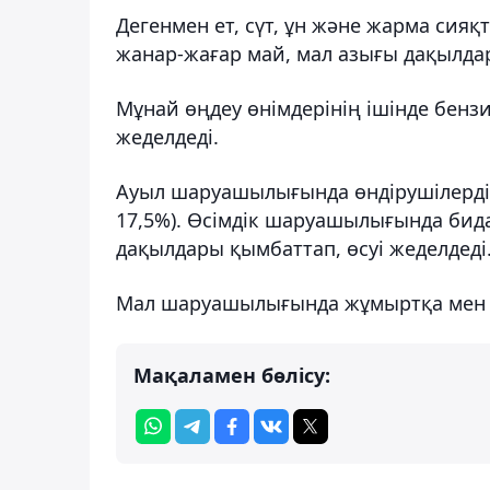
Дегенмен ет, сүт, ұн және жарма сияқ
жанар-жағар май, мал азығы дақылд
Мұнай өңдеу өнімдерінің ішінде бенз
жеделдеді.
Ауыл шаруашылығында өндірушілердің 
17,5%). Өсімдік шаруашылығында бида
дақылдары қымбаттап, өсуі жеделдеді
Мал шаруашылығында жұмыртқа мен 
Мақаламен бөлісу: