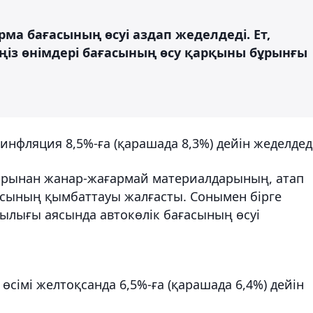
ма бағасының өсуі аздап жеделдеді. Ет,
еңіз өнімдері бағасының өсу қарқыны бұрынғы
инфляция 8,5%-ға (қарашада 8,3%) дейін жеделдеді
рынан жанар-жағармай материалдарының, атап
асының қымбаттауы жалғасты. Сонымен бірге
пшылығы аясында автокөлік бағасының өсуі
імі желтоқсанда 6,5%-ға (қарашада 6,4%) дейін