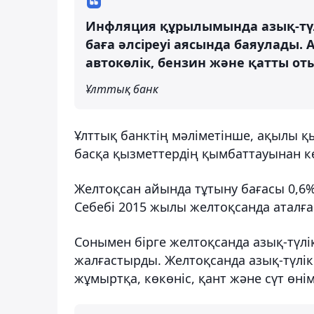
Инфляция құрылымында азық-түлі
баға әлсіреуі аясында баяулады.
автокөлік, бензин және қатты от
Ұлттық банк
Ұлттық банктің мәліметінше, ақылы қ
басқа қызметтердің қымбаттауынан кө
Желтоқсан айында тұтыну бағасы 0,6% 
Себебі 2015 жылы желтоқсанда аталған
Сонымен бірге желтоқсанда азық-түлі
жалғастырды. Желтоқсанда азық-түлік
жұмыртқа, көкөніс, қант және сүт өнім