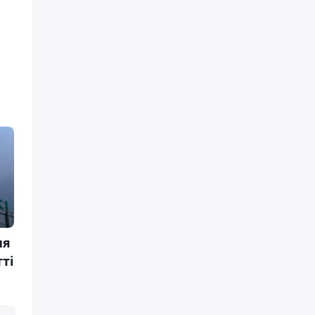
ия
ті