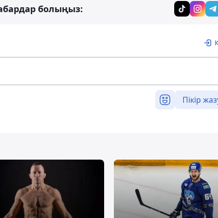
абардар болыңыз:
Пікір жаз