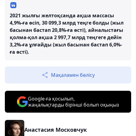
2021 жылғы желтоқсанда ақша массасы
4,9%-ға өсіп, 30 099,3 млрд теңге болды (жыл
басынан бастап 20,8%-ға өсті), айналыстағы
қолма-қол ақша 2 997,7 млрд теңгеге дейін
3,2%-ға ұлғайды (жыл басынан бастап 6,0%-
ға өсті).
Мақаламен бөлісу
Google-ға қосылып,
жаңалықтарды бірінші болып оқыңыз
Анастасия Московчук