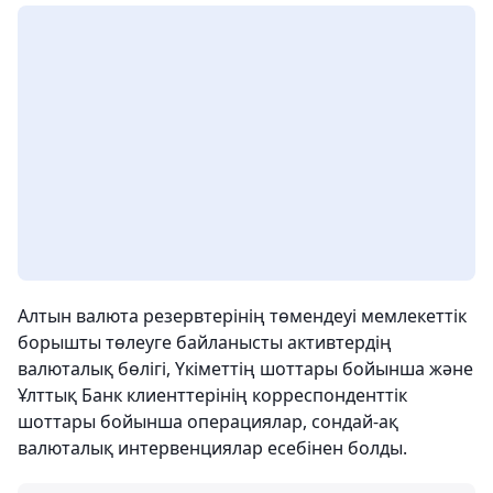
Алтын валюта резервтерінің төмендеуі мемлекеттік
борышты төлеуге байланысты активтердің
валюталық бөлігі, Үкіметтің шоттары бойынша және
Ұлттық Банк клиенттерінің корреспонденттік
шоттары бойынша операциялар, сондай-ақ
валюталық интервенциялар есебінен болды.