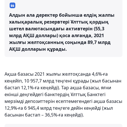
Алдын ала деректер бойынша елдің жалпы
халықаралық резервтері Ұлттық қордың
шетел валютасындағы активтерін (55,3
млрд АҚШ доллары) қоса алғанда, 2021
жылғы желтоқсанның соңында 89,7 млрд
АҚШ долларын құрады.
Ақша базасы 2021 жылғы желтоқсанда 4,6%-ға
кеңейіп, 10 957,7 млрд теңгені құрады (жыл басынан
бастап 12,1%-ға кеңейді). Тар ақша базасы, яғни
екінші деңгейдегі банктердің Ұлттық Банктегі
мерзімді депозиттерін есептемегендегі ақша базасы
12,9%-ға 6 945,4 млрд теңгеге дейін кеңейді (жыл
басынан бастап – 36,5%-ға кеңейді).