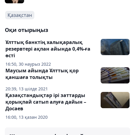
Қазақстан
Оқи отырыңыз
Ұлттық банктің халықаралық
резервтері ақпан айында 0,4%-ға
өсті
16:50, 30 наурыз 2022
Маусым айында Ұлттық қор
қаншаға толықты
20:39, 13 шілде 2021
Қазақстандықтар ірі заттарды
қорықпай сатып алуға дайын –
Досаев
16:00, 13 қазан 2020