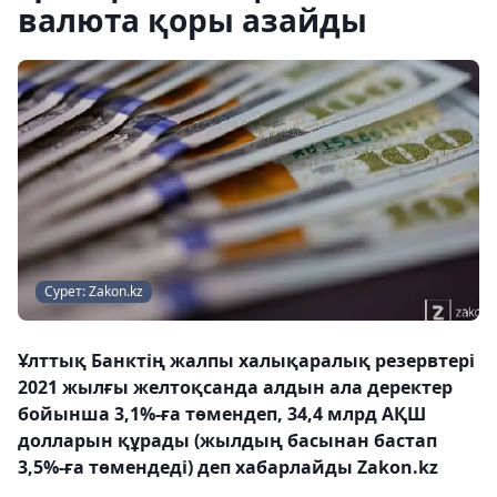
валюта қоры азайды
Сурет: Zakon.kz
Ұлттық Банктің жалпы халықаралық резервтері
2021 жылғы желтоқсанда алдын ала деректер
бойынша 3,1%-ға төмендеп, 34,4 млрд АҚШ
долларын құрады (жылдың басынан бастап
3,5%-ға төмендеді) деп хабарлайды Zakon.kz