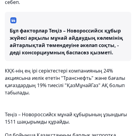
себеп.
Бұл факторлар Теңіз – Новороссийск құбыр
жүйесі арқылы мұнай айдаудың көлемінің
айтарлықтай төмендеуіне әкеләп соқты, -
деді консорциумның баспасөз қызметі.
КҚК-нің ең ірі серіктестері компанияның 24%
акциясына иелік ететін "Транснефть" және бағалы
қағаздардың 19% тиесілі "ҚазМұнайГаз" АҚ болып
табылады.
Теңіз – Новороссийск мұнай құбырының ұзындығы
1511 шақырымды құрайды.
Ол бойынша Қазақстанның барлық экспортқа