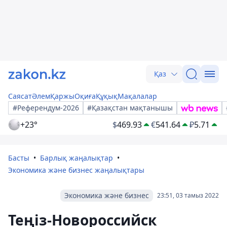
Қаз
Саясат
Әлем
Қаржы
Оқиға
Құқық
Мақалалар
#Референдум-2026
#Қазақстан мақтанышы
+23°
$
469.93
€
541.64
₽
5.71
Басты
Барлық жаңалықтар
Экономика және бизнес жаңалықтары
Экономика және бизнес
23:51, 03 тамыз 2022
Теңіз-Новороссийск