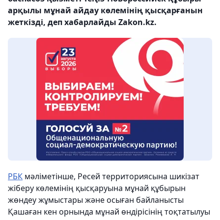
арқылы мұнай айдау көлемінің қысқарғанын
жеткізді, деп хабарлайды Zakon.kz.
РБК
мәліметінше, Ресей территориясына шикізат
жіберу көлемінің қысқаруына мұнай құбырын
жөндеу жұмыстары және осыған байланысты
Қашаған кен орнында мұнай өндірісінің тоқтатылуы