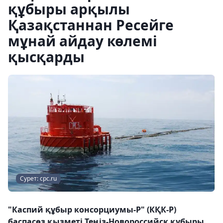
құбыры арқылы
Қазақстаннан Ресейге
мұнай айдау көлемі
қысқарды
Сурет: cpc.ru
"Каспий құбыр консорциумы-Р" (КҚК-Р)
баспасөз қызметі Теңіз-Новороссийск құбыры