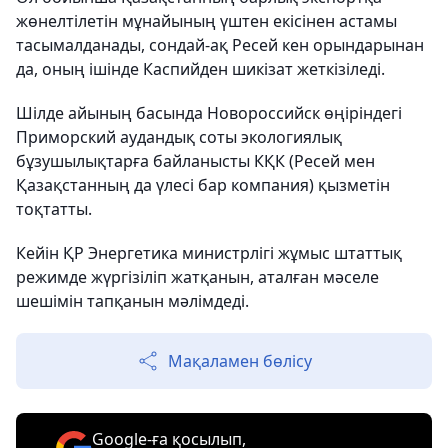
жөнелтілетін мұнайының үштен екісінен астамы
тасымалданады, сондай-ақ Ресей кен орындарынан
да, оның ішінде Каспийден шикізат жеткізіледі.
Шілде айының басында Новороссийск өңіріндегі
Приморский аудандық соты экологиялық
бұзушылықтарға байланысты КҚК (Ресей мен
Қазақстанның да үлесі бар компания) қызметін
тоқтатты.
Кейін ҚР Энергетика министрлігі жұмыс штаттық
режимде жүргізіліп жатқанын, аталған мәселе
шешімін тапқанын мәлімдеді.
Мақаламен бөлісу
Google-ға қосылып,