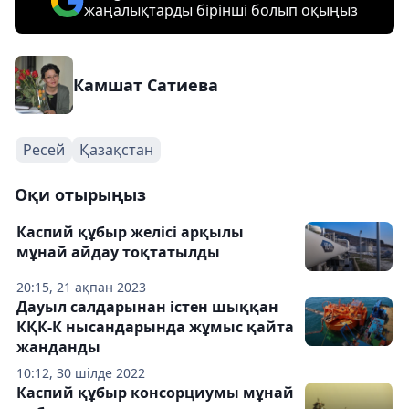
жаңалықтарды бірінші болып оқыңыз
Камшат Сатиева
Ресей
Қазақстан
Оқи отырыңыз
Каспий құбыр желісі арқылы
мұнай айдау тоқтатылды
20:15, 21 ақпан 2023
Дауыл салдарынан істен шыққан
КҚК-К нысандарында жұмыс қайта
жанданды
10:12, 30 шілде 2022
Каспий құбыр консорциумы мұнай