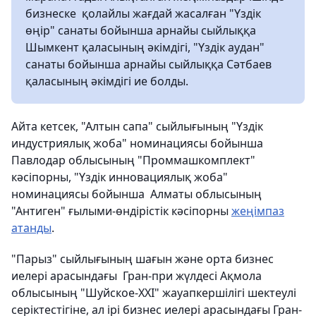
бизнеске қолайлы жағдай жасалған "Үздік
өңір" санаты бойынша арнайы сыйлыққа
Шымкент қаласының әкімдігі, "Үздік аудан"
санаты бойынша арнайы сыйлыққа Сәтбаев
қаласының әкімдігі ие болды.
Айта кетсек, "Алтын сапа" сыйлығының "Үздік
индустриялық жоба" номинациясы бойынша
Павлодар облысының "Проммашкомплект"
кәсіпорны, "Үздік инновациялық жоба"
номинациясы бойынша Алматы облысының
"Антиген" ғылыми-өндірістік кәсіпорны
жеңімпаз
атанды
.
"Парыз" сыйлығының шағын және орта бизнес
иелері арасындағы Гран-при жүлдесі Ақмола
облысының "Шуйское-XXI" жауапкершілігі шектеулі
серіктестігіне, ал ірі бизнес иелері арасындағы Гран-