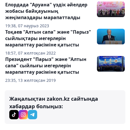
Елордада "Аруана" үздік әйелдер
жобасы байқауының
жеңімпаздары марапатталды
19:38, 07 наурыз 2023
Тоқаев "Алтын сапа" және "Парыз"
сыйлықтары иегерлерін
марапаттау рәсіміне қатысты
18:57, 07 желтоқсан 2022
Президент "Парыз" және "Алтын
сапа" сыйлығы иегерлерін
марапаттау рәсіміне қатысты
23:35, 13 желтоқсан 2019
Жаңалықтан zakon.kz сайтында
хабардар болыңыз: