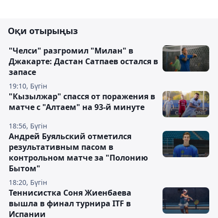
Оқи отырыңыз
"Челси" разгромил "Милан" в
Джакарте: Дастан Сатпаев остался в
запасе
19:10, Бүгін
"Кызылжар" спасся от поражения в
матче с "Алтаем" на 93-й минуте
18:56, Бүгін
Андрей Буяльский отметился
результативным пасом в
контрольном матче за "Полонию
Бытом"
18:20, Бүгін
Теннисистка Соня Жиенбаева
вышла в финал турнира ITF в
Испании