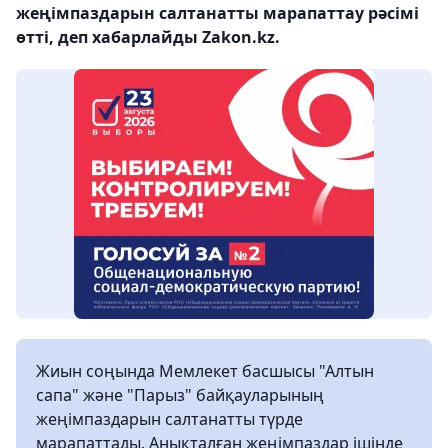
жеңімпаздарын салтанатты марапаттау рәсімі
өтті, деп хабарлайды Zakon.kz.
Жиын соңында Мемлекет басшысы "Алтын
сапа" және "Парыз" байқауларының
жеңімпаздарын салтанатты түрде
марапаттады. Анықталған жеңімпаздар ішінде