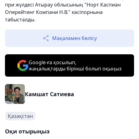
при жүлдесі Атырау облысының "Норт Каспиан
Оперейтинг Компани Н.В." кәсіпорнына
табысталды.
Мақаламен бөлісу
Google-ға қосылып,
жаңалықтарды бірінші болып оқыңыз
Камшат Сатиева
Қазақстан
Оқи отырыңыз