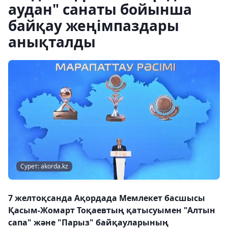
аудан" санаты бойынша
байқау жеңімпаздары
анықталды
Сурет: akorda.kz
7 желтоқсанда Ақордада Мемлекет басшысы
Қасым-Жомарт Тоқаевтың қатысуымен "Алтын
сапа" және "Парыз" байқауларының