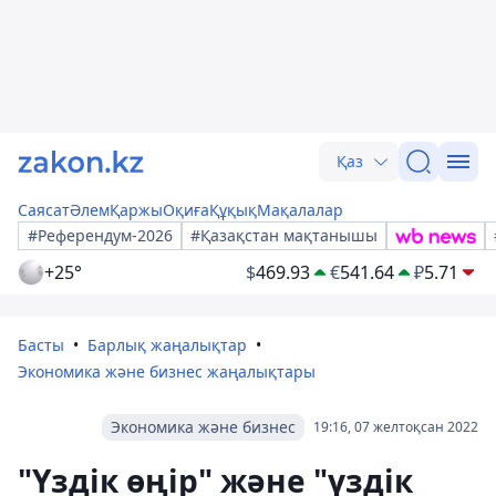
Қаз
Саясат
Әлем
Қаржы
Оқиға
Құқық
Мақалалар
#Референдум-2026
#Қазақстан мақтанышы
+25°
$
469.93
€
541.64
₽
5.71
Басты
Барлық жаңалықтар
Экономика және бизнес жаңалықтары
Экономика және бизнес
19:16, 07 желтоқсан 2022
"Үздік өңір" және "үздік