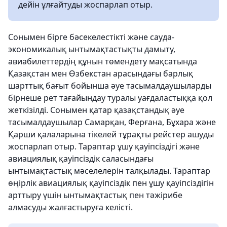
дейін ұлғайтуды жоспарлап отыр.
Сонымен бірге бәсекелестікті және сауда-
экономикалық ынтымақтастықты дамыту,
авиабилеттердің құнын төмендету мақсатында
Қазақстан мен Өзбекстан арасындағы барлық
шарттық бағыт бойынша әуе тасымалдаушыларды
бірнеше рет тағайындау туралы уағдаластыққа қол
жеткізілді. Сонымен қатар қазақстандық әуе
тасымалдаушылар Самарқан, Ферғана, Бұхара және
Қарши қалаларына тікелей тұрақты рейстер ашуды
жоспарлап отыр. Тараптар ұшу қауіпсіздігі және
авиациялық қауіпсіздік саласындағы
ынтымақтастық мәселелерін талқылады. Тараптар
өңірлік авиациялық қауіпсіздік пен ұшу қауіпсіздігін
арттыру үшін ынтымақтастық пен тәжірибе
алмасуды жалғастыруға келісті.