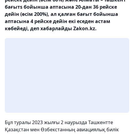
бағытs бойынша аптасына 20-дан 36 рейске
дейін (өсім 200%), ал қалған бағыт бойынша
аптасына 4 рейске дейін екі еседен астам
көбейеді, деп хабарлайды Zakon.kz.
Бұл туралы 2023 жылғы 2 наурызда Ташкентте
Қазақстан мен Өзбекстанның авиациялық билік