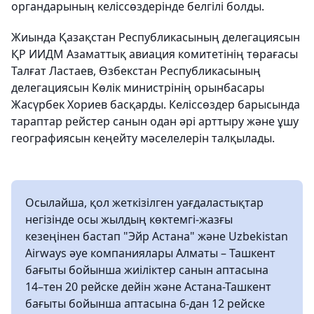
органдарының келіссөздерінде белгілі болды.
Жиында Қазақстан Республикасының делегациясын
ҚР ИИДМ Азаматтық авиация комитетінің төрағасы
Талғат Ластаев, Өзбекстан Республикасының
делегациясын Көлік министрінің орынбасары
Жасүрбек Хориев басқарды. Келіссөздер барысында
тараптар рейстер санын одан әрі арттыру және ұшу
географиясын кеңейту мәселелерін талқылады.
Осылайша, қол жеткізілген уағдаластықтар
негізінде осы жылдың көктемгі-жазғы
кезеңінен бастап "Эйр Астана" және Uzbekistan
Airways әуе компаниялары Алматы – Ташкент
бағыты бойынша жиіліктер санын аптасына
14–тен 20 рейске дейін және Астана-Ташкент
бағыты бойынша аптасына 6-дан 12 рейске