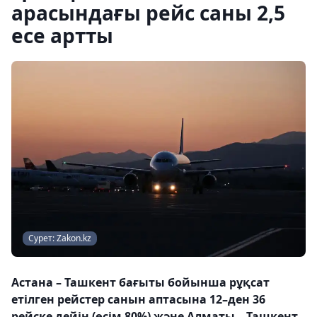
арасындағы рейс саны 2,5
есе артты
Сурет: Zakon.kz
Астана – Ташкент бағыты бойынша рұқсат
етілген рейстер санын аптасына 12–ден 36
рейске дейін (өсім 80%) және Алматы – Ташкент