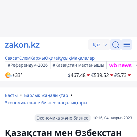
Қаз
Саясат
Әлем
Қаржы
Оқиға
Құқық
Мақалалар
#Референдум-2026
#Қазақстан мақтанышы
+33°
$
467.48
€
539.52
₽
5.73
Басты
Барлық жаңалықтар
Экономика және бизнес жаңалықтары
Экономика және бизнес
10:16, 04 наурыз 2023
Қазақстан мен Өзбекстан