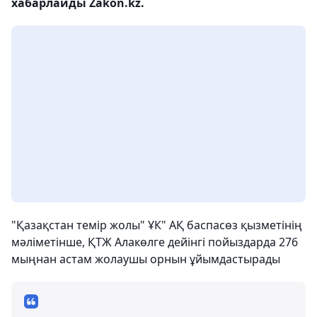
хабарлайды Zakon.kz.
"Қазақстан темір жолы" ҰК" АҚ баспасөз қызметінің
мәліметінше, ҚТЖ Алакөлге дейінгі пойыздарда 276
мыңнан астам жолаушы орнын ұйымдастырады