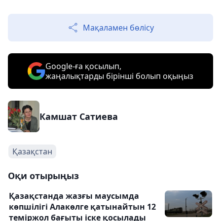
Мақаламен бөлісу
Google-ға қосылып,
жаңалықтарды бірінші болып оқыңыз
Камшат Сатиева
Қазақстан
Оқи отырыңыз
Қазақстанда жазғы маусымда
көпшілігі Алакөлге қатынайтын 12
теміржол бағыты іске қосылады