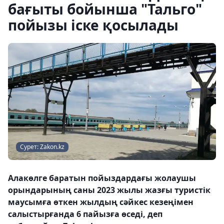
бағыты бойынша "Тальго"
пойызы іске қосылады
Сурет: Zakon.kz
Алакөлге баратын пойыздардағы жолаушы
орындарының саны 2023 жылы жазғы туристік
маусымға өткен жылдың сәйкес кезеңімен
салыстырғанда 6 пайызға өседі, деп