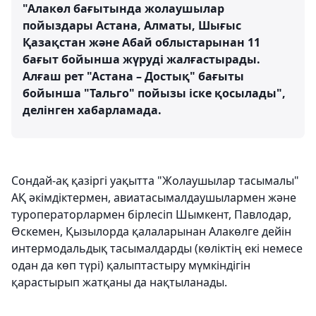
"Алакөл бағытында жолаушылар
пойыздары Астана, Алматы, Шығыс
Қазақстан және Абай облыстарынан 11
бағыт бойынша жүруді жалғастырады.
Алғаш рет "Астана – Достық" бағыты
бойынша "Тальго" пойызы іске қосылады",
делінген хабарламада.
Сондай-ақ қазіргі уақытта "Жолаушылар тасымалы"
АҚ әкімдіктермен, авиатасымалдаушылармен және
туроператорлармен бірлесіп Шымкент, Павлодар,
Өскемен, Қызылорда қалаларынан Алакөлге дейін
интермодальдық тасымалдарды (көліктің екі немесе
одан да көп түрі) қалыптастыру мүмкіндігін
қарастырып жатқаны да нақтыланады.