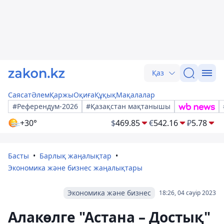
Қаз
Саясат
Әлем
Қаржы
Оқиға
Құқық
Мақалалар
#Референдум-2026
#Қазақстан мақтанышы
+30°
$
469.85
€
542.16
₽
5.78
Басты
Барлық жаңалықтар
Экономика және бизнес жаңалықтары
Экономика және бизнес
18:26, 04 сәуір 2023
Алакөлге "Астана – Достық"