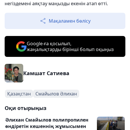
негіздемені аяқтау маңызды екенін атап өтті.
Мақаламен бөлісу
Google-ға қосылып,
жаңалықтарды бірінші болып оқыңыз
Камшат Сатиева
Қазақстан
Смайылов Әлихан
Оқи отырыңыз
Әлихан Смайылов полипропилен
өндіретін кешеннің жұмысымен