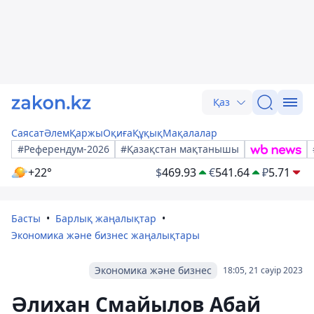
Қаз
Саясат
Әлем
Қаржы
Оқиға
Құқық
Мақалалар
#Референдум-2026
#Қазақстан мақтанышы
+22°
$
469.93
€
541.64
₽
5.71
Басты
Барлық жаңалықтар
Экономика және бизнес жаңалықтары
Экономика және бизнес
18:05, 21 сәуір 2023
Әлихан Смайылов Абай