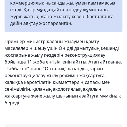
коммерциялық нысанды жылумен қамтамасыз
етеді. Қазір мұнда қайта жөндеу жұмыстары
жүріп жатыр, жаңа жылыту кезеңі басталғанға
дейін аяқтау жоспарланған.
Премьер-министр қаланы жылумен қамту
мәселелерін шешу үшін Өңірді дамытудың кешенді
жоспарына жылу көздерін реконструкциялау
бойынша 11 жоба енгізілгенін айтты. Атап айтқанда,
"Ғаббасов" және "Орталық" қазандықтарын
реконструкциялау жылу режимін жақсартуға,
халыққа көрсетілетін қызметтердің сапасы мен
сенімділігін, қаланың экологиялық ахуалын
жақсартуға және жылу шығынын азайтуға мүмкіндік
береді.