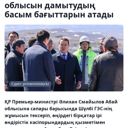
облысын дамытудың
басым бағыттарын атады
Сурет: primeminister.kz
ҚР Премьер-министрі Әлихан Смайылов Абай
облысына сапары барысында Шүлбі ГЭС-нің
жұмысын тексеріп, өңірдегі бірқатар ірі
өндірістік кәсіпорындардың қызметімен