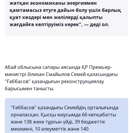
жатқан экономиканы энергиямен
қамтамасыз етуге дайын болу үшін барлық
қуат көздері мен желілерді қалыпты
жағдайға келтіруіміз керек", — деді ол.
Абай облысына сапары аясында ҚР Премьер-
министрі Әлихан Смайылов Семей қаласындағы
"Ғаббасов" қазандығын реконструкциялау
барысымен танысты.
"Ғаббасов" қазандығы Семейдің орталығында
орналасқан. Қысқы маусымда 66 көпқабатты
және 138 жеке тұрғын үйді, 39 бюджеттік
мекемені, 10 әлеуметтік және 140