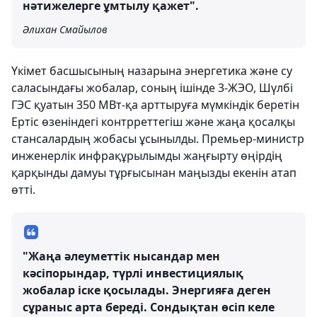
нәтижелерге ұмтылу қажет".
Әлихан Смайылов
Үкімет басшысының назарына энергетика және су
саласындағы жобалар, соның ішінде 3-ЖЭО, Шүлбі
ГЭС қуатын 350 МВт-қа арттыруға мүмкіндік беретін
Ертіс өзеніндегі контрреттегіш және жаңа қосалқы
стансалардың жобасы ұсынылды. Премьер-министр
инженерлік инфрақұрылымды жаңғырту өңірдің
қарқынды дамуы тұрғысынан маңызды екенін атап
өтті.
"Жаңа әлеуметтік нысандар мен
кәсіпорындар, түрлі инвестициялық
жобалар іске қосылады. Энергияға деген
сұраныс арта береді. Сондықтан өсіп келе