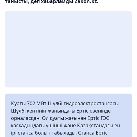
танысты, деп хабарлайды Zakon.kz.
Қуаты 702 МВт Шүлбі гидроэлектростансасы
Шүлбі кентінің жанындағы Ертіс өзенінде
орналасқан. Ол қуаты жағынан Ертіс ГЭС
каскадындағы үшінші және Қазақстандағы ең
ірі станса болып табылады. Станса Ертіс