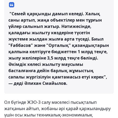
"Семей қарқынды дамып келеді. Халық
саны артып, жаңа объектілер мен тұрғын
үйлер салынып жатыр. Нәтижесінде,
қаладағы жылыту көздеріне түсетін
жүктеме жылдан жылға арта түседі. Биыл
"Ғаббасов" және "Орталық" қазандықтарын
қалпына келтіруге бюджеттен 1 млрд теңге,
жылу желілеріне 3,5 млрд теңге бөлінді.
Әкімдік келесі жылыту маусымы
басталғанға дейін барлық жұмыстың
сапалы жүргізілуін қамтамасыз етуі керек",
— деді Әлихан Смайылов.
Ол бүгінде ЖЭО-3 салу мәселесі пысықталып
жатқанын айтып, жобаны әрі қарай қаржыландыру
үшін осы жылы техникалық-экономикалық