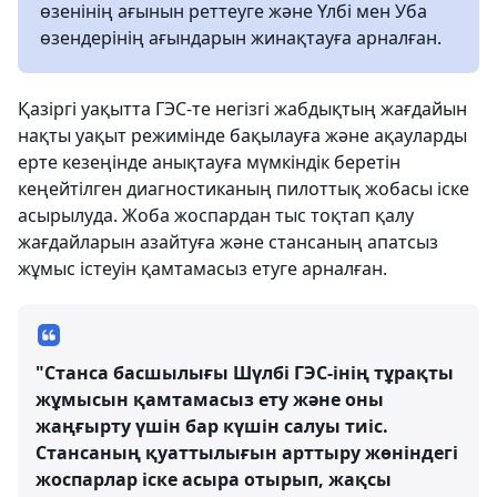
өзенінің ағынын реттеуге және Үлбі мен Уба
өзендерінің ағындарын жинақтауға арналған.
Қазіргі уақытта ГЭС-те негізгі жабдықтың жағдайын
нақты уақыт режимінде бақылауға және ақауларды
ерте кезеңінде анықтауға мүмкіндік беретін
кеңейтілген диагностиканың пилоттық жобасы іске
асырылуда. Жоба жоспардан тыс тоқтап қалу
жағдайларын азайтуға және стансаның апатсыз
жұмыс істеуін қамтамасыз етуге арналған.
"Станса басшылығы Шүлбі ГЭС-інің тұрақты
жұмысын қамтамасыз ету және оны
жаңғырту үшін бар күшін салуы тиіс.
Стансаның қуаттылығын арттыру жөніндегі
жоспарлар іске асыра отырып, жақсы