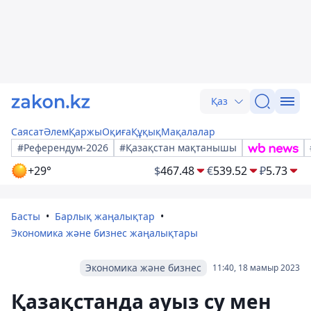
Қаз
Саясат
Әлем
Қаржы
Оқиға
Құқық
Мақалалар
#Референдум-2026
#Қазақстан мақтанышы
+29°
$
467.48
€
539.52
₽
5.73
Басты
Барлық жаңалықтар
Экономика және бизнес жаңалықтары
Экономика және бизнес
11:40, 18 мамыр 2023
Қазақстанда ауыз су мен