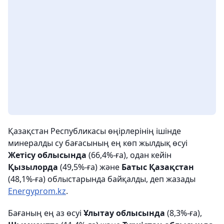
Қазақстан Республикасы өңірлерінің ішінде
минералды су бағасының ең көп жылдық өсуі
Жетісу облысында
(66,4%-ға), одан кейін
Қызылорда
(49,5%-ға) және
Батыс Қазақстан
(48,1%-ға) облыстарында байқалды, деп жазады
Energyprom.kz
.
Бағаның ең аз өсуі
Ұлытау облысында
(8,3%-ға),