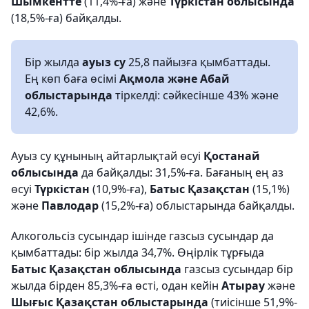
Шымкентте
(11,4%-ға) және
Түркістан облысында
(18,5%-ға) байқалды.
Бір жылда
ауыз су
25,8 пайызға қымбаттады.
Ең көп баға өсімі
Ақмола және Абай
облыстарында
тіркелді: сәйкесінше 43% және
42,6%.
Ауыз су құнының айтарлықтай өсуі
Қостанай
облысында
да байқалды: 31,5%-ға. Бағаның ең аз
өсуі
Түркістан
(10,9%-ға),
Батыс Қазақстан
(15,1%)
және
Павлодар
(15,2%-ға) облыстарында байқалды.
Алкогольсіз сусындар ішінде газсыз сусындар да
қымбаттады: бір жылда 34,7%. Өңірлік тұрғыда
Батыс Қазақстан облысында
газсыз сусындар бір
жылда бірден 85,3%-ға өсті, одан кейін
Атырау
және
Шығыс Қазақстан облыстарында
(тиісінше 51,9%-