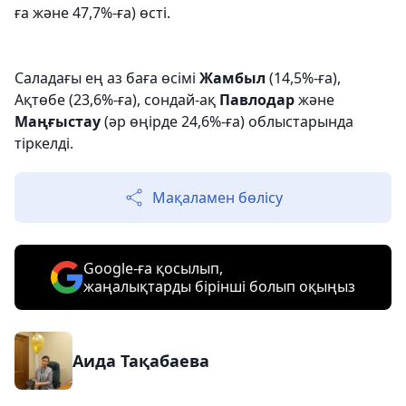
ға және 47,7%-ға) өсті.
Саладағы ең аз баға өсімі
Жамбыл
(14,5%-ға),
Ақтөбе (23,6%-ға), сондай-ақ
Павлодар
және
Маңғыстау
(әр өңірде 24,6%-ға) облыстарында
тіркелді.
Мақаламен бөлісу
Google-ға қосылып,
жаңалықтарды бірінші болып оқыңыз
Аида Тақабаева