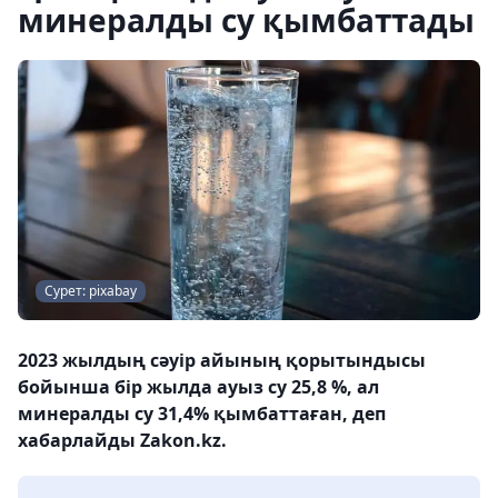
минералды су қымбаттады
Сурет: pixabay
2023 жылдың сәуір айының қорытындысы
бойынша бір жылда ауыз су 25,8 %, ал
минералды су 31,4% қымбаттаған, деп
хабарлайды Zakon.kz.