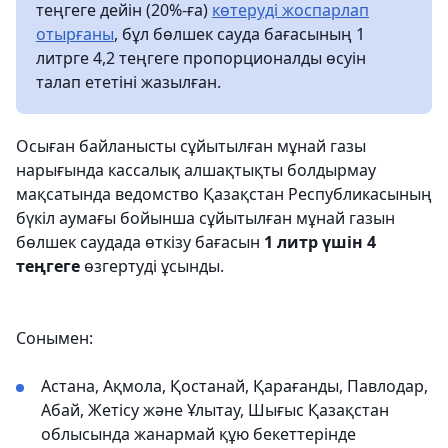
теңгеге дейін (20%-ға)
көтеруді жоспарлап
отырғаны
, бұл бөлшек сауда бағасының 1
литрге 4,2 теңгеге пропорционалды өсуін
талап ететіні жазылған.
Осыған байланысты сұйытылған мұнай газы
нарығында кассалық алшақтықты болдырмау
мақсатында ведомство Қазақстан Республикасының
бүкіл аумағы бойынша сұйытылған мұнай газын
бөлшек саудада өткізу бағасын
1 литр үшін 4
теңгеге
өзгертуді ұсынды.
Сонымен:
Астана, Ақмола, Қостанай, Қарағанды, Павлодар,
Абай, Жетісу және Ұлытау, Шығыс Қазақстан
облысында жанармай құю бекеттерінде