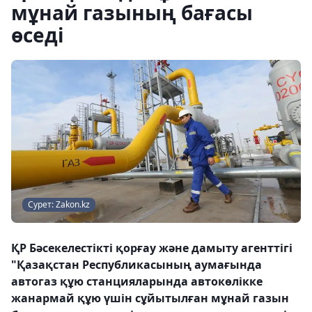
мұнай газының бағасы
өседі
Сурет: Zakon.kz
ҚР Бәсекелестікті қорғау және дамыту агенттігі
"Қазақстан Республикасының аумағында
автогаз құю станцияларында автокөлікке
жанармай құю үшін сұйытылған мұнай газын