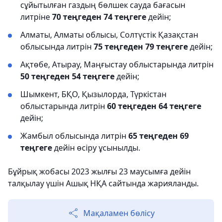
сұйытылған газдың бөлшек сауда бағасын
литріне
70 теңгеден 74 теңгеге
дейін;
Алматы, Алматы облысы, Солтүстік Қазақстан
облысында литрін
75 теңгеден 79 теңгеге
дейін;
Ақтөбе, Атырау, Маңғыстау облыстарында литрін
50 теңгеден 54 теңгеге
дейін;
Шымкент, БҚО, Қызылорда, Түркістан
облыстарында литрін
60 теңгеден 64 теңгеге
дейін;
Жамбыл облысында литрін
65 теңгеден 69
теңгеге
дейін өсіру ұсынылды.
Бұйрық жобасы 2023 жылғы 23 маусымға дейін
талқылау үшін Ашық НҚА сайтында жарияланды.
Мақаламен бөлісу