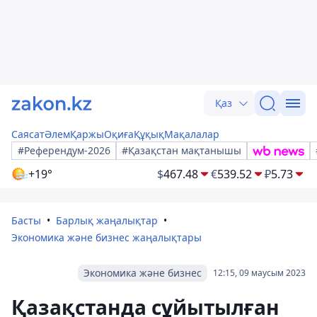
Қаз
Саясат
Әлем
Қаржы
Оқиға
Құқық
Мақалалар
#Референдум-2026
#Қазақстан мақтанышы
+19°
$
467.48
€
539.52
₽
5.73
Басты
Барлық жаңалықтар
Экономика және бизнес жаңалықтары
Экономика және бизнес
12:15, 09 маусым 2023
Қазақстанда сұйытылған