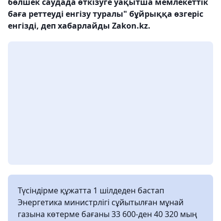
бөлшек саудада өткізуге уақытша мемлекеттік
баға реттеуді енгізу туралы" бұйрыққа өзгеріс
енгізді, деп хабарлайды Zakon.kz.
Түсіндірме құжатта 1 шілдеден бастап
Энергетика министрлігі сұйытылған мұнай
газына көтерме бағаны 33 600-ден 40 320 мың