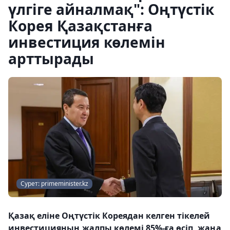
үлгіге айналмақ": Оңтүстік
Корея Қазақстанға
инвестиция көлемін
арттырады
Сурет: primeminister.kz
Қазақ еліне Оңтүстік Кореядан келген тікелей
инвестицияның жалпы көлемі 85%-ға өсіп, жаңа