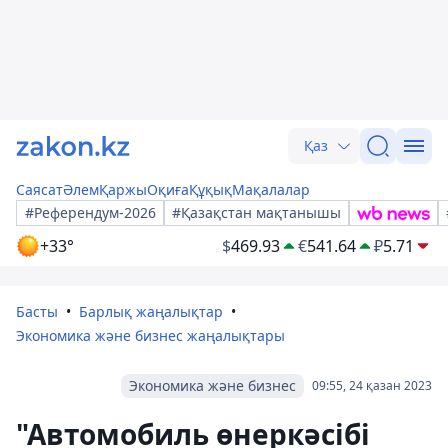
Қаз
Саясат
Әлем
Қаржы
Оқиға
Құқық
Мақалалар
#Референдум-2026
#Қазақстан мақтанышы
+33°
$
469.93
€
541.64
₽
5.71
Басты
Барлық жаңалықтар
Экономика және бизнес жаңалықтары
Экономика және бизнес
09:55, 24 қазан 2023
"Автомобиль өнеркәсібі