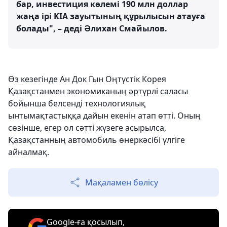
бар, инвестиция көлемі 190 млн доллар
жаңа ірі KIA зауытының құрылысын атауға
болады", – деді Әлихан Смайылов.
Өз кезегінде Ан Док Гын Оңтүстік Корея
Қазақстанмен экономиканың әртүрлі саласы
бойынша белсенді технологиялық
ынтымақтастыққа дайын екенін атап өтті. Оның
сөзінше, егер ол сәтті жүзеге асырылса,
Қазақстанның автомобиль өнеркәсібі үлгіге
айналмақ.
Мақаламен бөлісу
Google-ға қосылып,