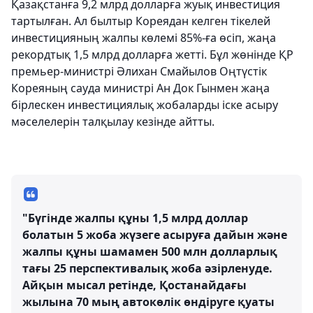
Қазақстанға 9,2 млрд долларға жуық инвестиция
тартылған. Ал былтыр Кореядан келген тікелей
инвестицияның жалпы көлемі 85%-ға өсіп, жаңа
рекордтық 1,5 млрд долларға жетті. Бұл жөнінде ҚР
премьер-министрі Әлихан Смайылов Оңтүстік
Кореяның сауда министрі Ан Док Гынмен жаңа
бірлескен инвестициялық жобаларды іске асыру
мәселелерін талқылау кезінде айтты.
"Бүгінде жалпы құны 1,5 млрд доллар
болатын 5 жоба жүзеге асыруға дайын және
жалпы құны шамамен 500 млн долларлық
тағы 25 перспективалық жоба әзірленуде.
Айқын мысал ретінде, Қостанайдағы
жылына 70 мың автокөлік өндіруге қуаты