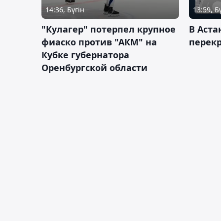
14:36, Бүгін
13:59, Б
"Кулагер" потерпел крупное
В Аста
фиаско против "АКМ" на
перек
Кубке губернатора
Оренбургской области