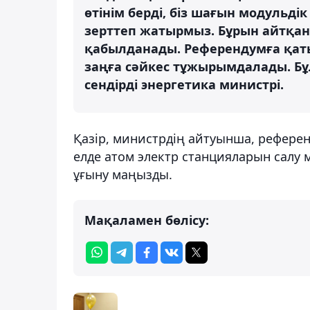
өтінім берді, біз шағын модульд
зерттеп жатырмыз. Бұрын айтқа
қабылданады. Референдумға қат
заңға сәйкес тұжырымдалады. Бұ
сендірді энергетика министрі.
Қазір, министрдің айтуынша, референд
елде атом электр станцияларын салу
ұғыну маңызды.
Мақаламен бөлісу: