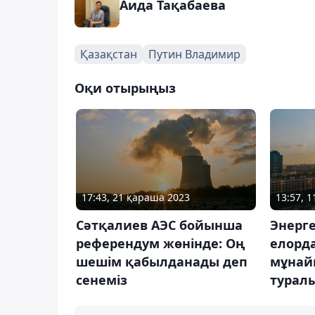
Аида Тақабаева
Қазақстан
Путин Владимир
Оқи отырыңыз
17:43, 21 қараша 2023
13:57, 1
Сәтқалиев АЭС бойынша
Энерг
референдум жөнінде: Оң
елорд
шешім қабылданады деп
мұнай
сенеміз
туралы