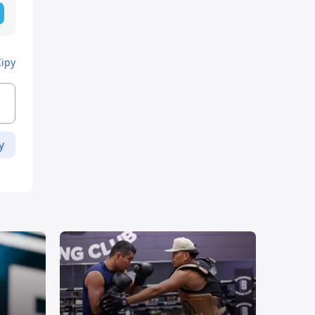
Кіру
у