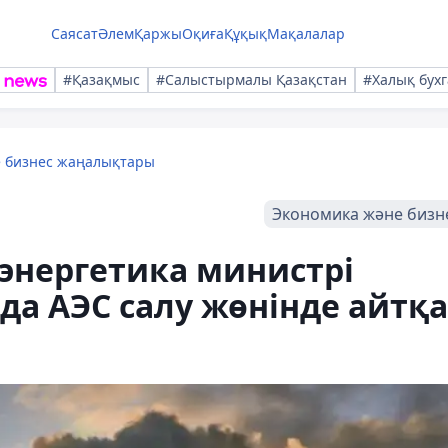
Саясат
Әлем
Қаржы
Оқиға
Құқық
Мақалалар
#Қазақмыс
#Салыстырмалы Қазақстан
#Халық бухг
е бизнес жаңалықтары
Экономика және бизн
 энергетика министрі
да АЭС салу жөнінде айтқ