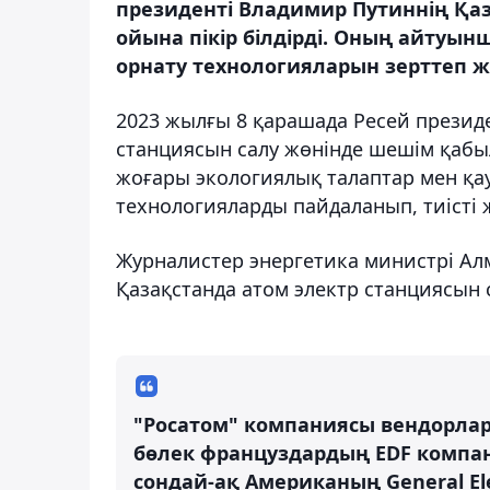
президенті Владимир Путиннің Қаз
ойына пікір білдірді. Оның айтуын
орнату технологияларын зерттеп ж
2023 жылғы 8 қарашада Ресей президе
станциясын салу жөнінде шешім қабы
жоғары экологиялық талаптар мен қау
технологияларды пайдаланып, тиісті 
Журналистер энергетика министрі Алм
Қазақстанда атом электр станциясын с
"Росатом" компаниясы вендорлар
бөлек француздардың EDF компан
сондай-ақ Американың General Ele