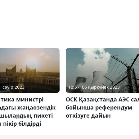
1 сәуір 2023
10:57, 06 қыркүйек 2023
етика министрі
ОСК Қазақстанда АЭС са
адағы жаңаөзендік
бойынша референдум
шылардың пикеті
өткізуге дайын
 пікір білдірді