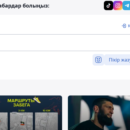
абардар болыңыз:
Пікір жаз