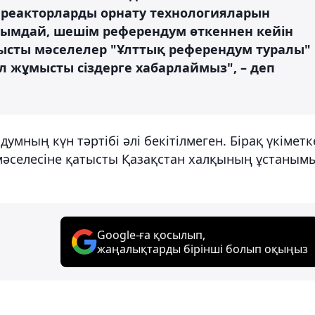
ік реакторларды орнату технологияларын
нымдай, шешім референдум өткеннен кейін
ысты мәселелер "Ұлттық референдум туралы"
л жұмысты сіздерге хабарлаймыз", – деп
умның күн тәртібі әлі бекітілмеген. Бірақ үкіметк
 мәселесіне қатысты Қазақстан халқының ұстаным
Google-ға қосылып,
жаңалықтарды бірінші болып оқыңыз