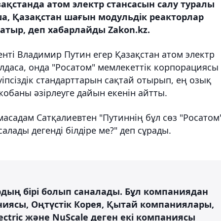
ақстанда атом электр стансасын салу туралы
ша, Қазақстан шағын модульдік реакторлар
атыр, деп хабарлайды Zakon.kz.
нті Владимир Путин егер Қазақстан атом электр
лдаса, онда "Росатом" мемлекеттік корпорациясы
іпсіздік стандарттарын сақтай отырып, ең озық
жобаны әзірлеуге дайын екенін айтты.
асадам Сатқалиевтен "Путиннің бұл сөз "Росатом
алады дегенді білдіре ме?" деп сұрады.
дың бірі болып саналады. Бұл компаниядан
иясы, Оңтүстік Корея, Қытай компаниялары,
ctric және NuScale деген екі компаниясы