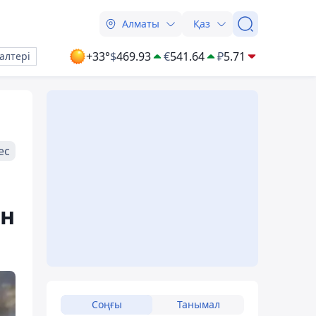
Алматы
Қаз
+33°
$
469.93
€
541.64
₽
5.71
алтері
ес
ан
Соңғы
Танымал