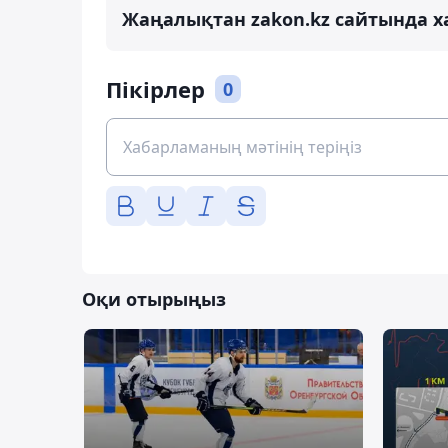
Жаңалықтан zakon.kz сайтында х
Пікірлер
0
Оқи отырыңыз