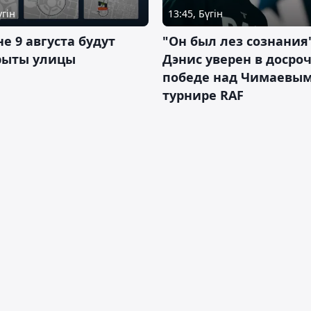
үгін
13:45, Бүгін
не 9 августа будут
"Он был лез сознания"
рыты улицы
Дэнис уверен в досро
победе над Чимаевым
турнире RAF