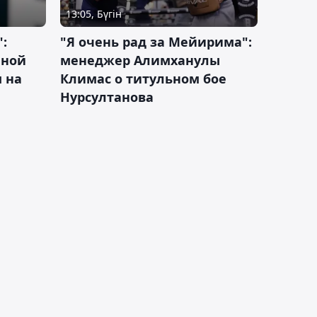
13:05, Бүгін
:
"Я очень рад за Мейирима":
чной
менеджер Алимханулы
 на
Климас о титульном бое
Нурсултанова