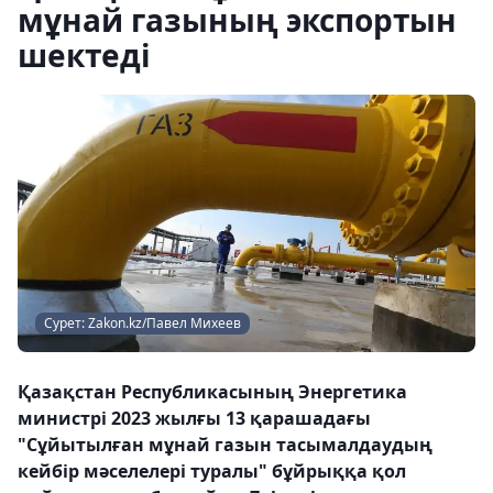
мұнай газының экспортын
шектеді
Сурет: Zakon.kz/Павел Михеев
Қазақстан Республикасының Энергетика
министрі 2023 жылғы 13 қарашадағы
"Сұйытылған мұнай газын тасымалдаудың
кейбір мәселелері туралы" бұйрыққа қол