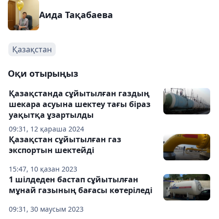
Аида Тақабаева
Қазақстан
Оқи отырыңыз
Қазақстанда сұйытылған газдың
шекара асуына шектеу тағы біраз
уақытқа ұзартылды
09:31, 12 қараша 2024
Қазақстан сұйытылған газ
экспортын шектейді
15:47, 10 қазан 2023
1 шілдеден бастап сұйытылған
мұнай газының бағасы көтеріледі
09:31, 30 маусым 2023