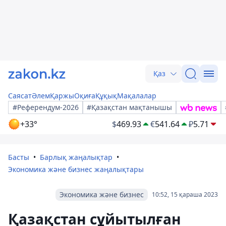
Қаз
Саясат
Әлем
Қаржы
Оқиға
Құқық
Мақалалар
#Референдум-2026
#Қазақстан мақтанышы
+33°
$
469.93
€
541.64
₽
5.71
Басты
Барлық жаңалықтар
Экономика және бизнес жаңалықтары
Экономика және бизнес
10:52, 15 қараша 2023
Қазақстан сұйытылған