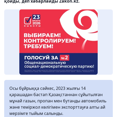
қойды, деп хабарлайды Zakon.kz.
Осы бұйрыққа сәйкес, 2023 жылғы 14
қарашадан бастап Қазақстаннан сұйытылған
мұнай газын, пропан мен бутанды автомобиль
және теміржол көлігімен экспорттауға алты ай
мерзімге тыйым салынды.