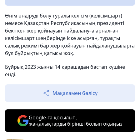
Өнім өндіруді бөлу туралы келісім (келісімшарт)
немесе Қазақстан Республикасының президенті
бекіткен жер қойнауын пайдалануға арналған
келісімшарт шеңберінде іске асырған, тұрақты
салық режимі бар жер қойнауын пайдаланушыларға
бұл бұйрықтың қатысы жоқ.
Бұйрық 2023 жылғы 14 қарашадан бастап күшіне
енді.
Мақаламен бөлісу
Google-ға қосылып,
жаңалықтарды бірінші болып оқыңыз