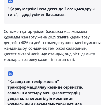
"Қарау мерзімі кем дегенде 2 есе қысқаруы
тиіс", – деді үкімет басшысы.
Сонымен қатар үкімет басшысы жылжымалы
құрамды жаңарту және 2029 жылға қарай тозу
деңгейін 40%-ға дейін төмендету жөніндегі жұмысты
жандандыру, сондай-ақ теміржол саласының
қажеттіліктері негізінде отандық өндірісті дамыту
жоспарын әзірлеу қажеттігін атап өтті.
"Қазақстан темір жолын"
трансформациялау кезінде сервистің
сапасын арттыру мен қызметтердің
уақытылы көрсетілуін компания
жұмысының басымдықтары ретінде