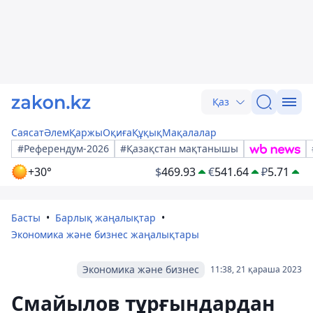
Қаз
Саясат
Әлем
Қаржы
Оқиға
Құқық
Мақалалар
#Референдум-2026
#Қазақстан мақтанышы
+30°
$
469.93
€
541.64
₽
5.71
Басты
Барлық жаңалықтар
Экономика және бизнес жаңалықтары
Экономика және бизнес
11:38, 21 қараша 2023
Смайылов тұрғындардан