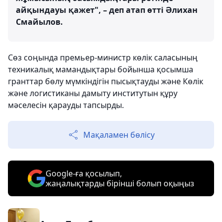
айқындауы қажет", – деп атап өтті Әлихан
Смайылов.
Сөз соңында премьер-министр көлік саласының
техникалық мамандықтары бойынша қосымша
гранттар бөлу мүмкіндігін пысықтауды және Көлік
және логистиканы дамыту институтын құру
мәселесін қарауды тапсырды.
Мақаламен бөлісу
Google-ға қосылып,
жаңалықтарды бірінші болып оқыңыз