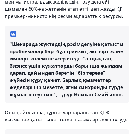
мен магистральдық желілердің тозу деңгейі
шамамен 60%-ға жеткенін атап өтті, деп жазды ҚР
премьер-министрінің ресми ақпараттық ресурсы.
"Шекарада жүктердің рәсімделуіне қатысты
проблемалар бар, бұл транзит, экспорт және
импорт көлеміне әсер етеді. Сондықтан,
бизнес үшін құжаттарды барынша жылдам
қарап, дайындап беретін "бір терезе"
жүйесін құру қажет. Барлық қызметтер
жеделәрі бір мезетте, яғни синхронды түрде
жұмыс істеуі тиіс", – деді Әлихан Смайылов.
Оның айтуынша, тұрғындар тарапынан ҚТЖ
қызметіне қатысты көптеген шағымдар келіп түсуде.