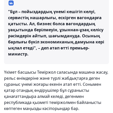
"Бұл – пойыздардың үнемі кешігіп келуі,
сервистің нашарлығы, ескірген вагондарға
қатысты. Ал, бизнес болса вагондардың
уақытында берілмеуін, ұзыннан-ұзақ келісу
рәсімдерін айтып, шағымдануда. Осының
барлығы бүкіл экономиканың дамуына кері
ықпал етеді", – деп атап өтті премьер-
министр.
Үкімет басшысы Теміржол саласында машина жасау,
рельс өнімдеріне және түрлі жабдықтарға деген
сұраныс үнемі жоғары екенін атап өтті. Сонымен
қатар отандық өндірушілер бұл сұранысты
қанағаттандыра алмай келеді, дегенмен
республикада қызметі теміржолмен байланысты
көптеген маңызды кәсіпорындар бар.