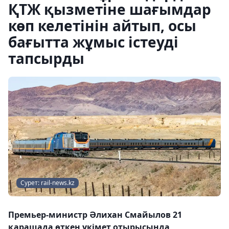
ҚТЖ қызметіне шағымдар
көп келетінін айтып, осы
бағытта жұмыс істеуді
тапсырды
Сурет: rail-news.kz
Премьер-министр Әлихан Смайылов 21
қарашада өткен үкімет отырысында