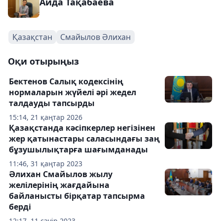
Аида Тақабаева
Қазақстан
Смайылов Әлихан
Оқи отырыңыз
Бектенов Салық кодексінің
нормаларын жүйелі әрі жедел
талдауды тапсырды
15:14, 21 қаңтар 2026
Қазақстанда кәсіпкерлер негізінен
жер қатынастары саласындағы заң
бұзушылықтарға шағымданады
11:46, 31 қаңтар 2023
Әлихан Смайылов жылу
желілерінің жағдайына
байланысты бірқатар тапсырма
берді
12:17, 11 сәуір 2023