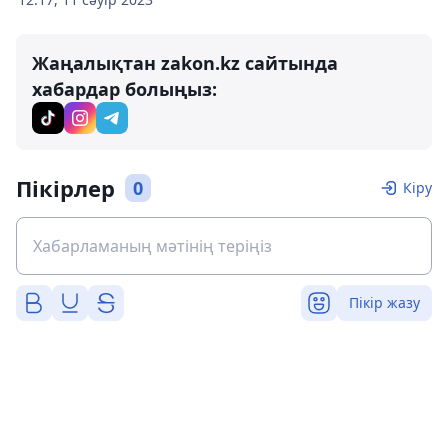
Жаңалықтан zakon.kz сайтында
хабардар болыңыз:
Пікірлер
0
Кіру
Пікір жазу