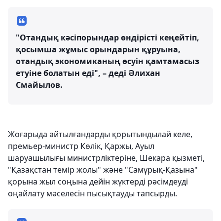
"Отандық кәсіпорындар өндірісті кеңейтіп,
қосымша жұмыс орындарын құруына,
отандық экономиканың өсуін қамтамасыз
етуіне болатын еді", – деді Әлихан
Смайылов.
Жоғарыда айтылғандарды қорытындылай келе,
премьер-министр Көлік, Қаржы, Ауыл
шаруашылығы министрліктеріне, Шекара қызметі,
"Қазақстан темір жолы" және "Самұрық-Қазына"
қорына жыл соңына дейін жүктерді рәсімдеуді
оңайлату мәселесін пысықтауды тапсырды.