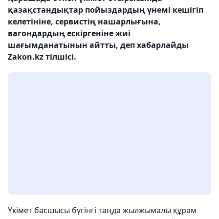
қазақстандықтар пойыздардың үнемі кешігіп
келетініне, сервистің нашарлығына,
вагондардың ескіргеніне жиі
шағымданатынын айтты, деп хабарлайды
Zakon.kz тілшісі.
Үкімет басшысы бүгінгі таңда жылжымалы құрам