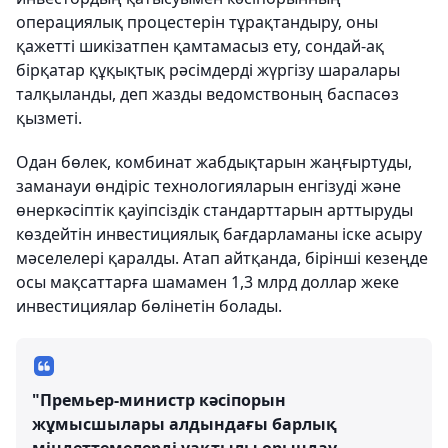
операциялық процестерін тұрақтандыру, оны
қажетті шикізатпен қамтамасыз ету, сондай-ақ
бірқатар құқықтық рәсімдерді жүргізу шаралары
талқыланды, деп жазды ведомствоның баспасөз
қызметі.
Одан бөлек, комбинат жабдықтарын жаңғыртуды,
заманауи өндіріс технологияларын енгізуді және
өнеркәсіптік қауіпсіздік стандарттарын арттыруды
көздейтін инвестициялық бағдарламаны іске асыру
мәселелері қаралды. Атап айтқанда, бірінші кезеңде
осы мақсаттарға шамамен 1,3 млрд доллар жеке
инвестициялар бөлінетін болады.
"Премьер-министр кәсіпорын
жұмысшылары алдындағы барлық