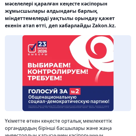
мәселелері қаралған кеңесте кәсіпорын
жұмысшылары алдындағы барлық
міндеттемелерді уақтылы орындау қажет
екенін атап өтті, деп хабарлайды Zakon.kz.
Үкіметте өткен кеңесте орталық мемлекеттік
органдардың бірінші басшылары және жаңа
инвестордың қатысуымен кәсіпорынның