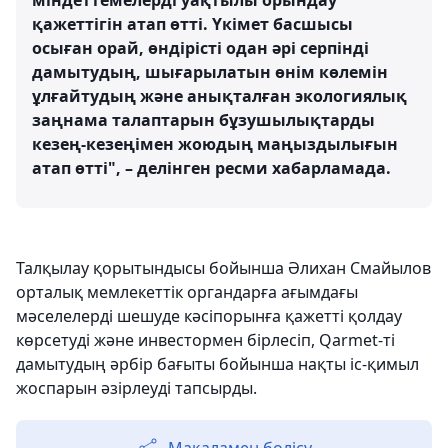
міндеттемелерді уақтылы орындау
қажеттігін атап өтті. Үкімет басшысы
осыған орай, өндірісті одан әрі серпінді
дамытудың, шығарылатын өнім көлемін
ұлғайтудың және анықталған экологиялық
заңнама талаптарын бұзушылықтарды
кезең-кезеңімен жоюдың маңыздылығын
атап өтті", – делінген ресми хабарламада.
Талқылау қорытындысы бойынша Әлихан Смайылов
орталық мемлекеттік органдарға ағымдағы
мәселелерді шешуде кәсіпорынға қажетті қолдау
көрсетуді және инвестормен бірлесіп, Qarmet-ті
дамытудың әрбір бағыты бойынша нақты іс-қимыл
жоспарын әзірлеуді тапсырды.