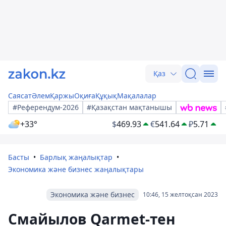
Қаз
Саясат
Әлем
Қаржы
Оқиға
Құқық
Мақалалар
#Референдум-2026
#Қазақстан мақтанышы
+33°
$
469.93
€
541.64
₽
5.71
Басты
Барлық жаңалықтар
Экономика және бизнес жаңалықтары
Экономика және бизнес
10:46, 15 желтоқсан 2023
Смайылов Qarmet-тен