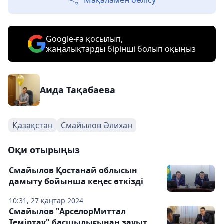
Мақаламен бөлісу
Google-ға қосылып,
жаңалықтарды бірінші болып оқыңыз
Аида Тақабаева
Қазақстан
Смайылов Әлихан
Оқи отырыңыз
Смайылов Қостанай облысын
дамыту бойынша кеңес өткізді
10:31, 27 қаңтар 2024
Смайылов "АрселорМиттал
Теміртау" басшылығынан зауыт