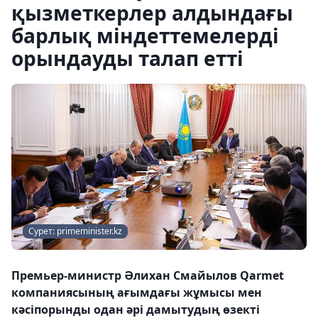
қызметкерлер алдындағы
барлық міндеттемелерді
орындауды талап етті
Сурет: primeminister.kz
Премьер-министр Әлихан Смайылов Qarmet
компаниясының ағымдағы жұмысы мен
кәсіпорынды одан әрі дамытудың өзекті