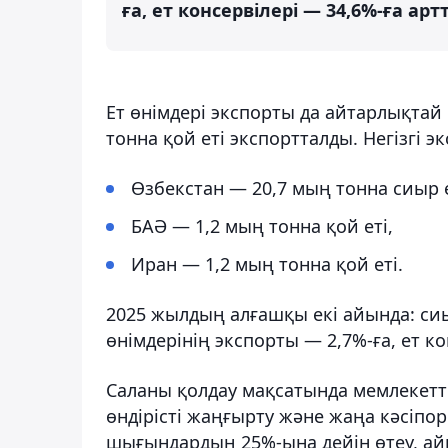
ға, ет консервілері — 34,6%-ға а
Ет өнімдері экспорты да айтарлықтай 
тонна қой еті экспортталды. Негізгі э
Өзбекстан — 20,7 мың тонна сиыр е
БАӘ — 1,2 мың тонна қой еті,
Иран — 1,2 мың тонна қой еті.
2025 жылдың алғашқы екі айында: сиы
өнімдерінің экспорты — 2,7%-ға, ет ко
Саланы қолдау мақсатында мемлекетті
өндірісті жаңғырту және жаңа кәсіпо
шығындардың 25%-ына дейін өтеу, айн