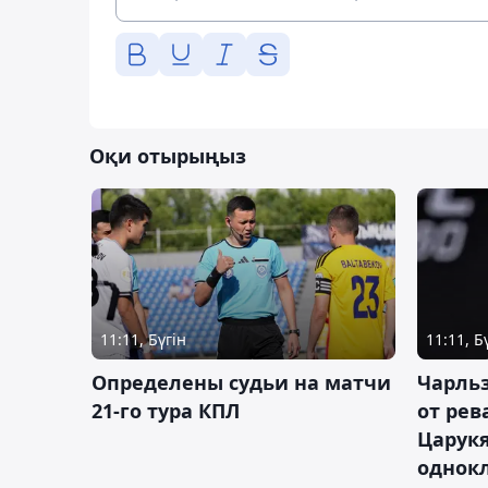
Оқи отырыңыз
11:11, Бүгін
11:11, Б
Определены судьи на матчи
Чарльз
21-го тура КПЛ
от рев
Царукя
однок