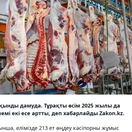
қынды дамуда. Тұрақты өсім 2025 жылы да
емі екі есе артты, деп хабарлайды Zakon.kz.
нша, елімізде 213 ет өңдеу кәсіпорны жұмыс