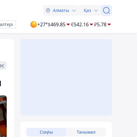
Алматы
Қаз
+27°
$
469.85
€
542.16
₽
5.78
алтері
ес
ы
Соңғы
Танымал