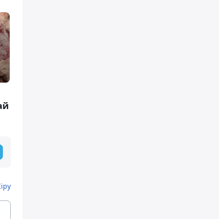
ай
Кіру