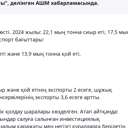
ртты", делінген АШМ хабарламасында.
өсті. 2024 жылы: 22,1 мың тонна сиыр еті, 17,5 мы
кспорт бағыттары:
ті және 13,9 мың тонна қой еті,
р және қой етінің экспорты 2 есеге, шұжық
нсервілерінің экспорты 3,6 есеге артты.
к қолдау шаралары көзделген. Атап айтқанда:
рындар салуға салынған инвестициялық
алым қаражаты мен негізгі құралдарға берілетін