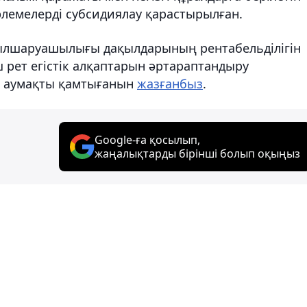
емелерді субсидиялау қарастырылған.
ауылшаруашылығы дақылдарының рентабельділігін
 рет егістік алқаптарын әртараптандыру
қ аумақты қамтығанын
жазғанбыз
.
Google-ға қосылып,
жаңалықтарды бірінші болып оқыңыз