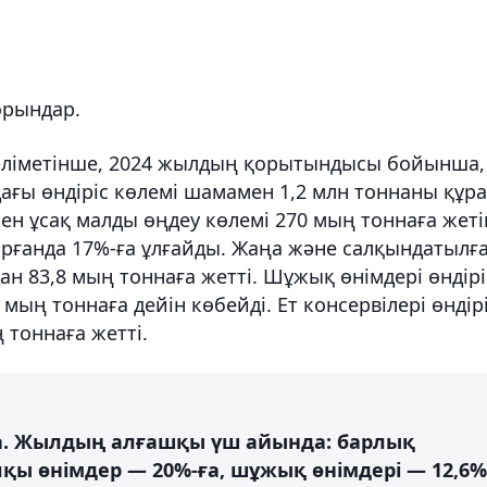
орындар.
әліметінше, 2024 жылдың қорытындысы бойынша,
ағы өндіріс көлемі шамамен 1,2 млн тоннаны құра
мен ұсақ малды өңдеу көлемі 270 мың тоннаға жеті
ырғанда 17%-ға ұлғайды. Жаңа және салқындатылғ
адан 83,8 мың тоннаға жетті. Шұжық өнімдері өндірі
 мың тоннаға дейін көбейді. Ет консервілері өндірі
ң тоннаға жетті.
да. Жылдың алғашқы үш айында: барлық
салқы өнімдер — 20%-ға, шұжық өнімдері — 12,6%