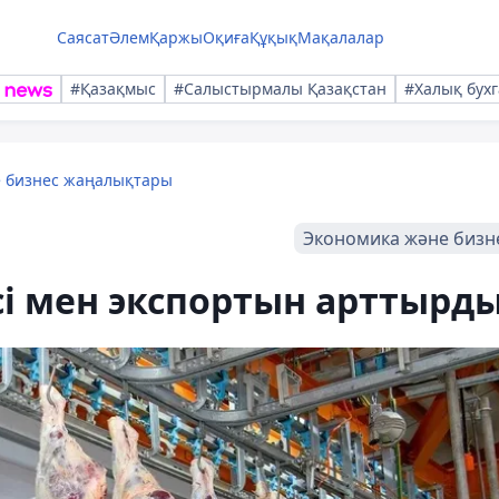
Саясат
Әлем
Қаржы
Оқиға
Құқық
Мақалалар
#Қазақмыс
#Салыстырмалы Қазақстан
#Халық бухг
е бизнес жаңалықтары
Экономика және бизн
ісі мен экспортын арттырд