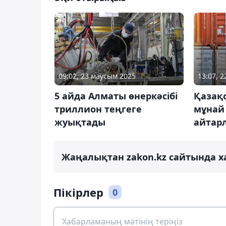
09:02, 23 маусым 2025
13:07, 
5 айда Алматы өнеркәсібі
Қазақс
триллион теңгеге
мұнай
жуықтады
айтар
Жаңалықтан zakon.kz сайтында х
Пікірлер
0