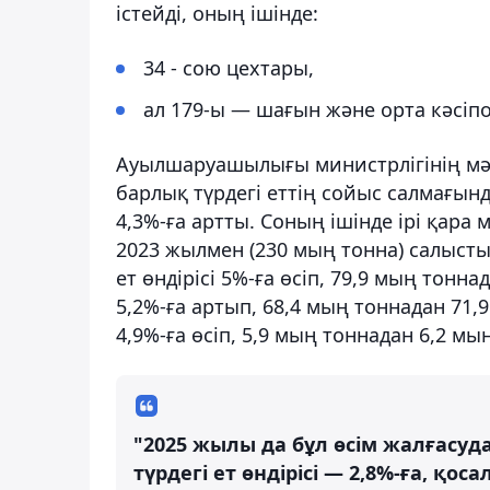
істейді, оның ішінде:
34 - сою цехтары,
ал 179-ы — шағын және орта кәсіп
Ауылшаруашылығы министрлігінің м
барлық түрдегі еттің сойыс салмағынд
4,3%-ға артты. Соның ішінде ірі қара 
2023 жылмен (230 мың тонна) салыст
ет өндірісі 5%-ға өсіп, 79,9 мың тонн
5,2%-ға артып, 68,4 мың тоннадан 71,9
4,9%-ға өсіп, 5,9 мың тоннадан 6,2 мы
"2025 жылы да бұл өсім жалғасу
түрдегі ет өндірісі — 2,8%-ға, қо