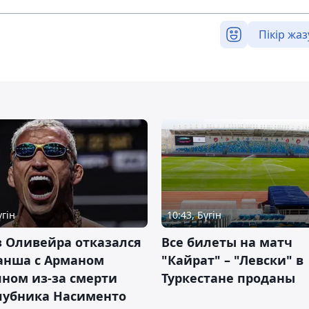
Пікір жаз
үгін
10:43, Бүгін
 Оливейра отказался
Все билеты на матч
анша с Арманом
"Кайрат" – "Левски" в
ном из-за смерти
Туркестане проданы
лубника Насименто