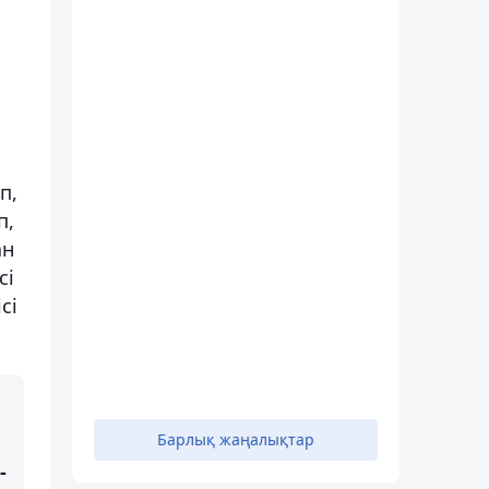
п,
п,
ан
сі
сі
Барлық жаңалықтар
-