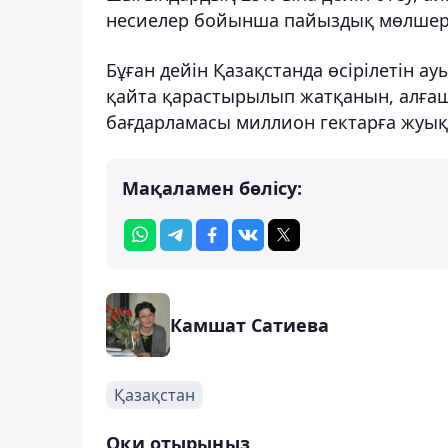
несиелер бойынша пайыздық мөлшерл
Бұған дейін Қазақстанда өсірілетін 
қайта қарастырылып жатқанын, алғаш
бағдарламасы миллион гектарға жуы
Мақаламен бөлісу:
Камшат Сатиева
Қазақстан
Оқи отырыңыз