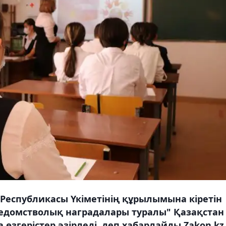
 Республикасы Үкіметінің құрылымына кіретін
ведомстволық наградалары туралы" Қазақстан
өзгерістер әзірледі, деп хабарлайды Zakon.kz