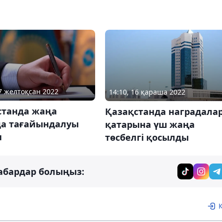
07 желтоқсан 2022
14:10, 16 қараша 2022
станда жаңа
Қазақстанда наградала
да тағайындалуы
қатарына үш жаңа
н
төсбелгі қосылды
абардар болыңыз: