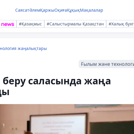
Саясат
Әлем
Қаржы
Оқиға
Құқық
Мақалалар
#Қазақмыс
#Салыстырмалы Қазақстан
#Халық бухг
хнология жаңалықтары
Ғылым және технолог
 беру саласында жаңа
ды