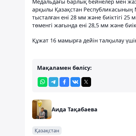
Медальдағы барлық бейнелер мен ж
арқылы Қазақстан Республикасының М
тысталған ені 28 мм және биіктігі 25
төменгі жағында ені 28,5 мм және биі
Құжат 16 мамырға дейін талқылау ү
Мақаламен бөлісу:
Аида Тақабаева
Қазақстан