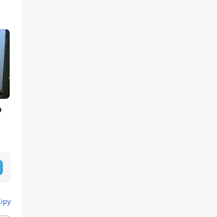
р
Кіру