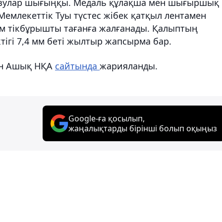
азулар шығыңқы. Медаль құлақша мен шығыршық
емлекеттік Туы түстес жібек қатқыл лентамен
 мм тікбұрышты тағанға жалғанады. Қалыптың
ктігі 7,4 мм беті жылтыр жапсырма бар.
шін Ашық НҚА
сайтында
жарияланды.
Google-ға қосылып,
жаңалықтарды бірінші болып оқыңыз