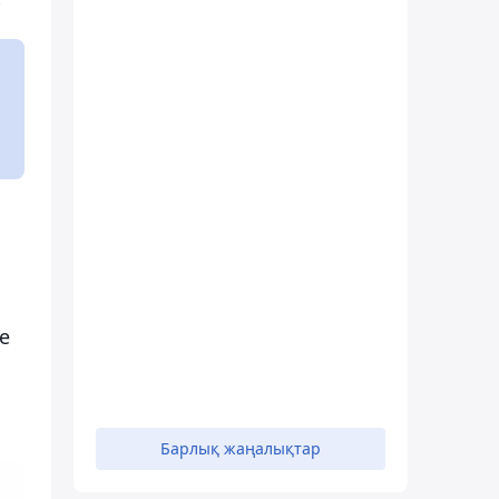
н
е
Барлық жаңалықтар