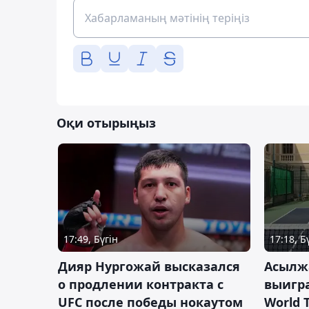
Оқи отырыңыз
17:49, Бүгін
17:18, Б
Дияр Нургожай высказался
Асылж
о продлении контракта с
выигр
UFC после победы нокаутом
World 