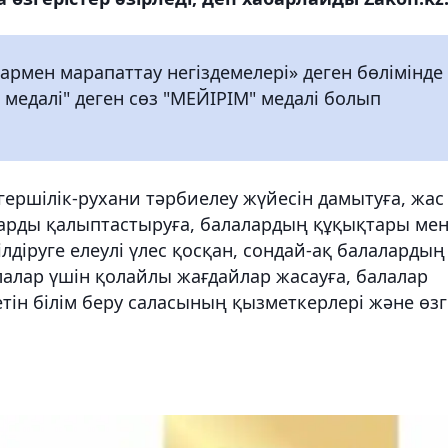
рмен марапаттау негіздемелері» деген бөлімінде
едалі" деген сөз "МЕЙІРІМ" медалі болып
ершілік-рухани тәрбиелеу жүйесін дамытуға, жас
арды қалыптастыруға, балалардың құқықтары ме
лдіруге елеулі үлес қосқан, сондай-ақ балалардың
лалар үшін қолайлы жағдайлар жасауға, балалар
ін білім беру саласының қызметкерлері және өзг