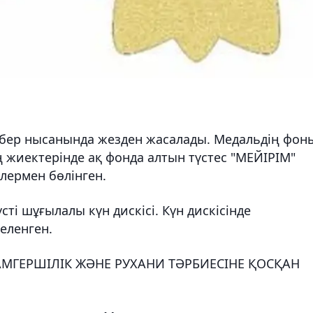
ңбер нысанында жезден жасалады. Медальдің фон
ң жиектерінде ақ фонда алтын түстес "МЕЙІРІМ"
лермен бөлінген.
ті шұғылалы күн дискісі. Күн дискісінде
еленген.
АМГЕРШІЛІК ЖӘНЕ РУХАНИ ТӘРБИЕСІНЕ ҚОСҚАН