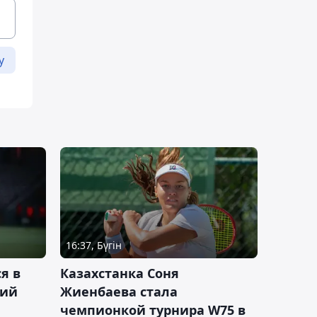
у
16:37, Бүгін
я в
Казахстанка Соня
кий
Жиенбаева стала
чемпионкой турнира W75 в