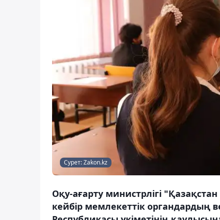
Сурет: Zakon.kz
Оқу-ағарту министрлігі "Қазақстан
кейбір мемлекеттік органдардың 
Республикасы үкіметінің қаулысына 