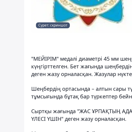
Сурет: скриншот
"МЕЙІРІМ" медалі диаметрі 45 мм ше
күңгірттелген. Бет жағында шеңберді
деген жазу орналасқан. Жазулар нүкте
Шеңбердің ортасында – алтын сары түс
тұмсығында бұтақ бар түркептер бейн
Сыртқы жағында "ЖАС ҰРПАҚТЫҢ АД
ҮЛЕСІ ҮШІН" деген жазу орналасқан.