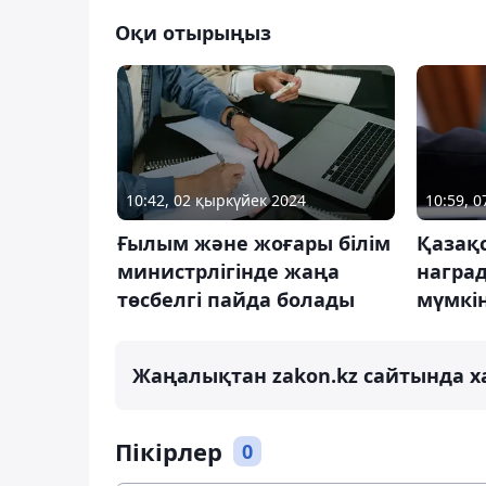
Оқи отырыңыз
10:42, 02 қыркүйек 2024
10:59, 
Ғылым және жоғары білім
Қазақ
министрлігінде жаңа
награ
төсбелгі пайда болады
мүмкі
Жаңалықтан zakon.kz сайтында х
Пікірлер
0