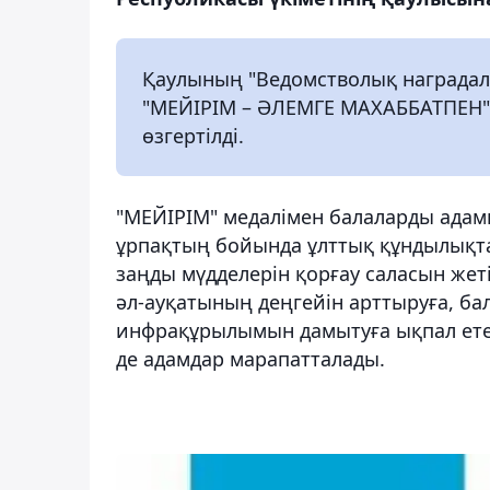
Қаулының "Ведомстволық наградала
"МЕЙІРІМ – ӘЛЕМГЕ МАХАББАТПЕН" м
өзгертілді.
"МЕЙІРІМ" медалімен балаларды адамг
ұрпақтың бойында ұлттық құндылықт
заңды мүдделерін қорғау саласын жеті
әл-ауқатының деңгейін арттыруға, ба
инфрақұрылымын дамытуға ықпал етет
де адамдар марапатталады.