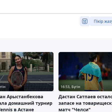
Пікір жаз
үгін
16:53, Бүгін
ан Арыстанбекова
Дастан Сатпаев осталс
ала домашний турнир
запасе на товарищес
Tennis в Астане
матч "Челси"