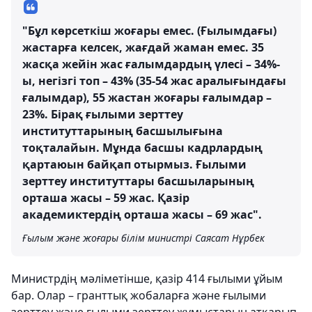
"Бұл көрсеткіш жоғары емес. (Ғылымдағы)
жастарға келсек, жағдай жаман емес. 35
жасқа жейін жас ғалымдардың үлесі – 34%-
ы, негізгі топ – 43% (35-54 жас аралығындағы
ғалымдар), 55 жастан жоғары ғалымдар –
23%. Бірақ ғылыми зерттеу
институттарының басшылығына
тоқталайын. Мұнда басшы кадрлардың
қартаюын байқап отырмыз. Ғылыми
зерттеу институттары басшыларының
орташа жасы – 59 жас. Қазір
академиктердің орташа жасы – 69 жас".
Ғылым және жоғары білім министрі Саясат Нұрбек
Министрдің мәліметінше, қазір 414 ғылыми ұйым
бар. Олар – гранттық жобаларға және ғылыми