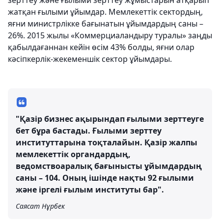
зерттеу және ғылыми зерттеу жұмыстарын атқарып
жатқан ғылыми ұйымдар. Мемлекеттік сектордың,
яғни министрлікке бағынатын ұйымдардың саны –
26%. 2015 жылы «Коммерциаландыру туралы» заңды
қабылдағаннан кейін өсім 43% болды, яғни олар
кәсіпкерлік-жекеменшік сектор ұйымдары.
"Қазір бизнес ақырындап ғылыми зерттеуге
бет бұра бастады. Ғылыми зерттеу
институттарына тоқталайын. Қазір жалпы
мемлекеттік органдардың,
ведомствоаралық бағынысты ұйымдардың
саны – 104. Оның ішінде нақты 92 ғылыми
және іргелі ғылым институты бар".
Саясат Нұрбек