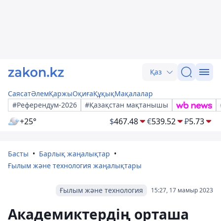
Қаз
Саясат
Әлем
Қаржы
Оқиға
Құқық
Мақалалар
#Референдум-2026
#Қазақстан мақтанышы
+25°
$
467.48
€
539.52
₽
5.73
Басты
Барлық жаңалықтар
Ғылым және технология жаңалықтары
Ғылым және технология
15:27, 17 мамыр 2023
Академиктердің орташа