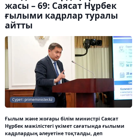
жасы – 69: Саясат Нұрбек
ғылыми кадрлар туралы
айтты
Сурет: primeminister.kz
Ғылым және жоғары білім министрі Саясат
Нұрбек мәжілістегі үкімет сағатында ғылыми
кадрлардың әлеуетіне тоқталды, деп