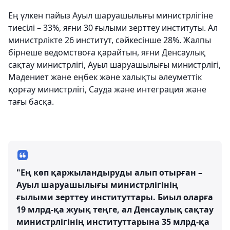
Ең үлкен пайыз Ауыл шаруашылығы министрлігіне
тиесілі – 33%, яғни 30 ғылыми зерттеу институты. Ал
министрлікте 26 институт, сәйкесінше 28%. Жалпы
бірнеше ведомствоға қарайтын, яғни Денсаулық
сақтау министрлігі, Ауыл шаруашылығы министрлігі,
Мәдениет және еңбек және халықты әлеуметтік
қорғау министрлігі, Сауда және интеграция және
тағы басқа.
"Ең көп қаржыландыруды алып отырған –
Ауыл шаруашылығы министрлігінің
ғылыми зерттеу институттары. Биыл оларға
19 млрд-қа жуық теңге, ал Денсаулық сақтау
министрлігінің институттарына 35 млрд-қа