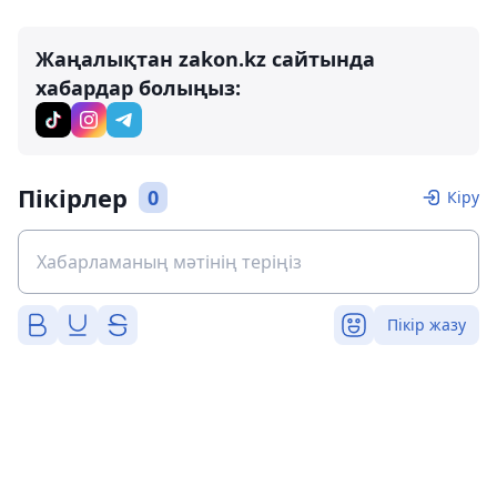
Жаңалықтан zakon.kz сайтында
хабардар болыңыз:
Пікірлер
0
Кіру
Пікір жазу