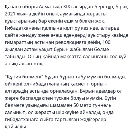
Қазан соборы Алматыда XIX ғасырдан бері тұр, бірақ
2021 жылға дейін оның аумағында жерасты
қуыстарының бар екенін ешкім білген жоқ.
Ғибадатхананы қалпына келтіру кезінде, алтарьді
қайта жөндеу және ағаш едендерді ауыстыру кезінде
ғимараттың астынан революцияға дейін, 100
жылдан астам уақыт бұрын жабылған бөлме
табылды. Оның қайнда мақсатта салынғаны сол күйі
анықталған жоқ.
"Құпия бөлмені" бұдан бұрын табу мүмкін болмады,
өйткені ол ғибадатхананың қасиетті орны –
алтарьдің астында орналасқан. Бұрын адамдар ол
жерге баспалдақпен түскен болуы мүмкін. Бүгін
бөлмеге ұзындығы шамамен 50 метр туннель
салынып, ол жерасты шіркеуіне айналды, онда
ғибадатханаға сыйға тартылған жәдігерлер
қойылды.