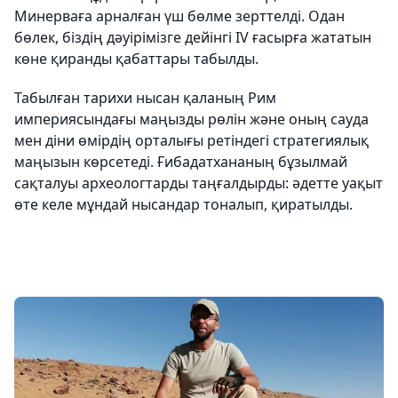
Минерваға арналған үш бөлме зерттелді. Одан
бөлек, біздің дәуірімізге дейінгі IV ғасырға жататын
көне қиранды қабаттары табылды.
Табылған тарихи нысан қаланың Рим
империясындағы маңызды рөлін және оның сауда
мен діни өмірдің орталығы ретіндегі стратегиялық
маңызын көрсетеді. Ғибадатхананың бұзылмай
сақталуы археологтарды таңғалдырды: әдетте уақыт
өте келе мұндай нысандар тоналып, қиратылды.