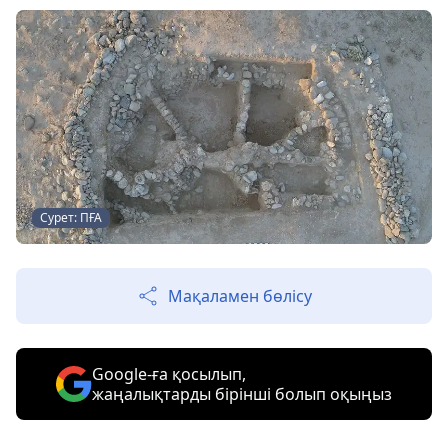
Сурет: ПҒА
Мақаламен бөлісу
Google-ға қосылып,
жаңалықтарды бірінші болып оқыңыз