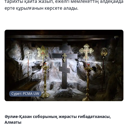
тарихты қайта жазып, ежелгі мемлекеттің әлдеқайда
ерте құрылғанын көрсете алады.
Сурет: PCMA UW
Әулие-Қазан соборының жерасты ғибадатханасы,
Алматы