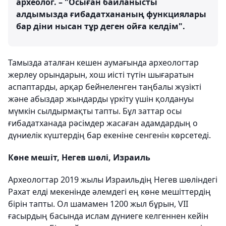
археолог. – "Осыған байланысты
алдымызда ғибадатхананың функциялары
бар діни нысан тұр деген ойға келдім".
Тамызда аталған кешен аумағында археологтар
жерлеу орындарын, хош иісті түтін шығаратын
аспаптарды, арқар бейнеленген таңбалы жүзікті
және абыздар жындарды үркіту үшін қолдануы
мүмкін сылдырмақты тапты. Бұл заттар осы
ғибадатханада рәсімдер жасаған адамдардың о
дүниелік күштердің бар екеніне сенгенін көрсетеді.
Көне мешіт, Негев шөлі, Израиль
Археологтар 2019 жылы Израильдің Негев шөліндегі
Рахат елді мекенінде әлемдегі ең көне мешіттердің
бірін тапты. Ол шамамен 1200 жыл бұрын, VII
ғасырдың басында ислам дүниеге келгеннен кейін