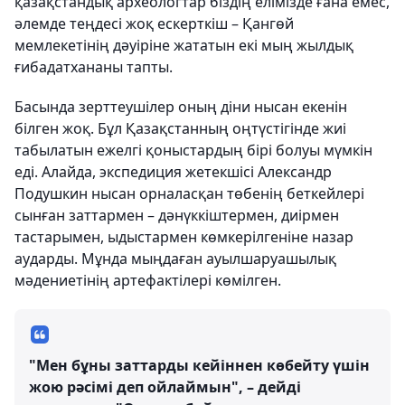
қазақстандық археологтар біздің елімізде ғана емес,
әлемде теңдесі жоқ ескерткіш – Қангөй
мемлекетінің дәуіріне жататын екі мың жылдық
ғибадатхананы тапты.
Басында зерттеушілер оның діни нысан екенін
білген жоқ. Бұл Қазақстанның оңтүстігінде жиі
табылатын ежелгі қоныстардың бірі болуы мүмкін
еді. Алайда, экспедиция жетекшісі Александр
Подушкин нысан орналасқан төбенің беткейлері
сынған заттармен – дәнүккіштермен, диірмен
тастарымен, ыдыстармен көмкерілгеніне назар
аударды. Мұнда мыңдаған ауылшаруашылық
мәдениетінің артефактілері көмілген.
"Мен бұны заттарды кейіннен көбейту үшін
жою рәсімі деп ойлаймын", – дейді