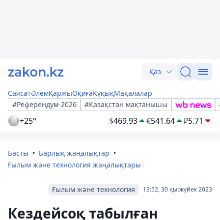
Қаз
Саясат
Әлем
Қаржы
Оқиға
Құқық
Мақалалар
#Референдум-2026
#Қазақстан мақтанышы
+25°
$
469.93
€
541.64
₽
5.71
Басты
Барлық жаңалықтар
Ғылым және технология жаңалықтары
Ғылым және технология
13:52, 30 қыркүйек 2023
Кездейсоқ табылған