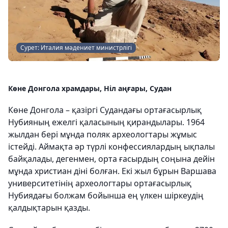
Сурет: Италия мәдениет министрлігі
Көне Донгола храмдары, Ніл аңғары, Судан
Көне Донгола – қазіргі Судандағы ортағасырлық
Нубияның ежелгі қаласының қирандылары. 1964
жылдан бері мұнда поляк археологтары жұмыс
істейді. Аймақта әр түрлі конфессиялардың ықпалы
байқалады, дегенмен, орта ғасырдың соңына дейін
мұнда христиан діні болған. Екі жыл бұрын Варшава
университетінің археологтары ортағасырлық
Нубиядағы болжам бойынша ең үлкен шіркеудің
қалдықтарын қазды.