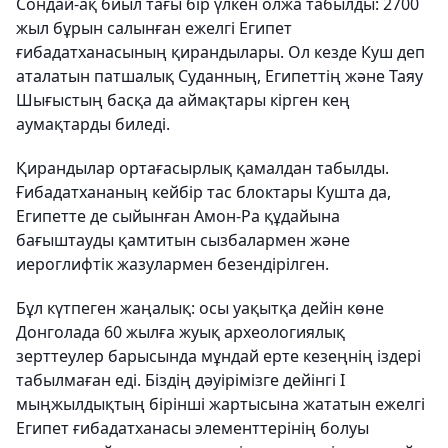
Сондай-ақ биыл тағы бір үлкен олжа табылды: 2700
жыл бұрын салынған ежелгі Египет
ғибадатханасының қирандылары. Ол кезде Куш деп
аталатын патшалық Суданның, Египеттің және Таяу
Шығыстың басқа да аймақтары кірген кең
аумақтарды биледі.
Қирандылар ортағасырлық қамалдан табылды.
Ғибадатхананың кейбір тас блоктары Кушта да,
Египетте де сыйынған Амон-Ра құдайына
бағыштауды қамтитын сызбалармен және
иероглифтік жазулармен безендірілген.
Бұл күтпеген жаңалық: осы уақытқа дейін көне
Донголада 60 жылға жуық археологиялық
зерттеулер барысында мұндай ерте кезеңнің іздері
табылмаған еді. Біздің дәуірімізге дейінгі I
мыңжылдықтың бірінші жартысына жататын ежелгі
Египет ғибадатханасы элементтерінің болуы