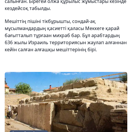
салынған. Бірегей олжа құрылыс жұмыстары кезінде
кездейсоқ табылды.
Мешіттің пішіні тікбұрышты, сондай-ақ
мұсылмандардың қасиетті қаласы Меккеге қарай
бағытталып тұрғаан михраб бар. Бұл арабтардың
636 жылы Израиль территориясын жаулап алғаннан
кейін салған алғашқы мешіттерінің бірі.