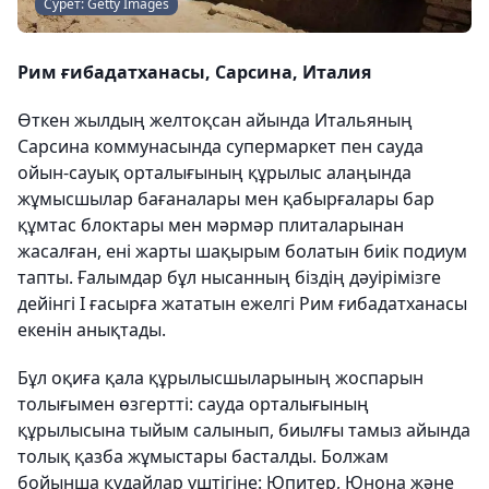
Сурет: Getty Images
Рим ғибадатханасы, Сарсина, Италия
Өткен жылдың желтоқсан айында Итальяның
Сарсина коммунасында супермаркет пен сауда
ойын-сауық орталығының құрылыс алаңында
жұмысшылар бағаналары мен қабырғалары бар
құмтас блоктары мен мәрмәр плиталарынан
жасалған, ені жарты шақырым болатын биік подиум
тапты. Ғалымдар бұл нысанның біздің дәуірімізге
дейінгі I ғасырға жататын ежелгі Рим ғибадатханасы
екенін анықтады.
Бұл оқиға қала құрылысшыларының жоспарын
толығымен өзгертті: сауда орталығының
құрылысына тыйым салынып, биылғы тамыз айында
толық қазба жұмыстары басталды. Болжам
бойынша құдайлар үштігіне: Юпитер, Юнона және