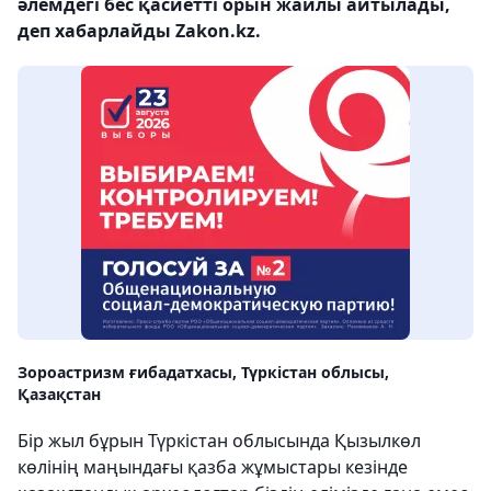
әлемдегі бес қасиетті орын жайлы айтылады,
деп хабарлайды Zakon.kz.
Зороастризм ғибадатхасы, Түркістан облысы,
Қазақстан
Бір жыл бұрын Түркістан облысында Қызылкөл
көлінің маңындағы қазба жұмыстары кезінде