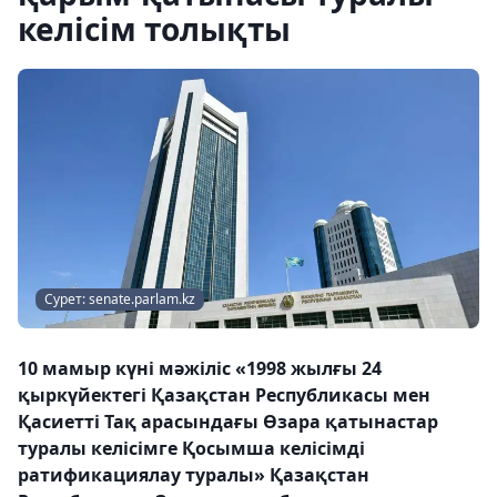
келісім толықты
Сурет: senate.parlam.kz
10 мамыр күні мәжіліс «1998 жылғы 24
қыркүйектегі Қазақстан Республикасы мен
Қасиетті Тақ арасындағы Өзара қатынастар
туралы келісімге Қосымша келісімді
ратификациялау туралы» Қазақстан