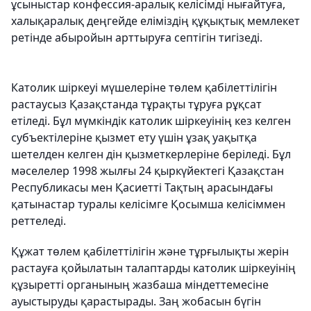
ұсыныстар конфессия-аралық келісімді нығайтуға,
халықаралық деңгейде еліміздің құқықтық мемлекет
ретінде абыройын арттыруға септігін тигізеді.
Католик шіркеуі мүшелеріне төлем қабілеттілігін
растаусыз Қазақстанда тұрақты тұруға рұқсат
етіледі. Бұл мүмкіндік католик шіркеуінің кез келген
субъектілеріне қызмет ету үшін ұзақ уақытқа
шетелден келген дін қызметкерлеріне беріледі. Бұл
мәселелер 1998 жылғы 24 қыркүйектегі Қазақстан
Республикасы мен Қасиетті Тақтың арасындағы
қатынастар туралы келісімге Қосымша келісіммен
реттеледі.
Құжат төлем қабілеттілігін және тұрғылықты жерін
растауға қойылатын талаптарды католик шіркеуінің
құзыретті органының жазбаша міндеттемесіне
ауыстыруды қарастырады. Заң жобасын бүгін