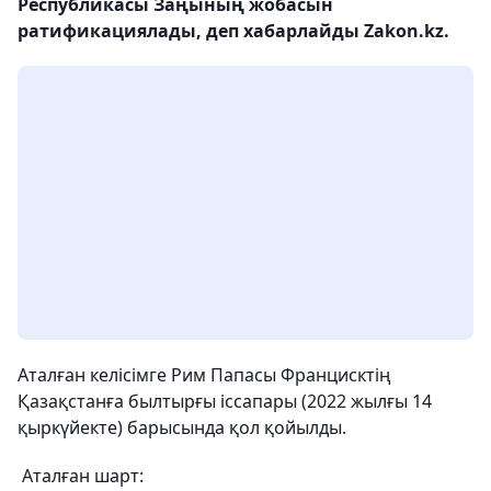
Республикасы Заңының жобасын
ратификациялады, деп хабарлайды Zakon.kz.
Аталған келісімге Рим Папасы Францисктің
Қазақстанға былтырғы іссапары (2022 жылғы 14
қыркүйекте) барысында қол қойылды.
Аталған шарт: