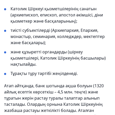
Католик Шіркеуі қызметшілерінің санатын
(архиепископ, епископ, апостол әкімшісі, діни
қызметкер және басқаларының);
тиісті субъектілерді (Архиепархия, Епархия,
монастыр, семинария, колледждер, мектептер
және басқалары);
және құзыретті органдарды (шіркеу
қызметшілері, Католик Шіркеуінің басшылары)
нақтылайды.
Тұрақты тұру тәртібі жеңілденеді.
Атап айтқанда, банк шотында ақша болуын (1320
айлық есептік көрсеткіш – 4,5 млн. теңге) және
тұратын жерін растау туралы талаптар алынып
тасталады. Олардың орнына Католик Шіркеуінің
жазбаша растауы жеткілікті болады. Аталған