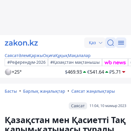
Қаз
Саясат
Әлем
Қаржы
Оқиға
Құқық
Мақалалар
#Референдум-2026
#Қазақстан мақтанышы
+25°
$
469.93
€
541.64
₽
5.71
Басты
Барлық жаңалықтар
Саясат жаңалықтары
Саясат
11:04, 10 мамыр 2023
Қазақстан мен Қасиетті Тақ
қарым-қатынасы туралы