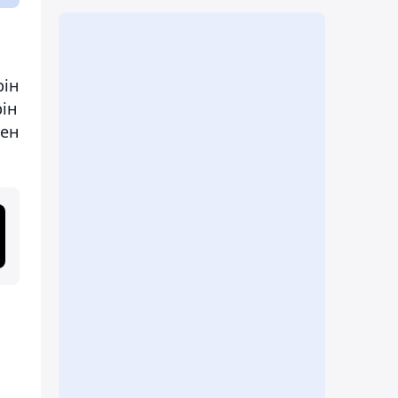
рін
ін
мен