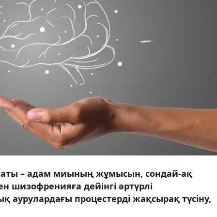
аты – адам миының жұмысын, сондай-ақ
н шизофренияға дейінгі әртүрлі
 аурулардағы процестерді жақсырақ түсіну,