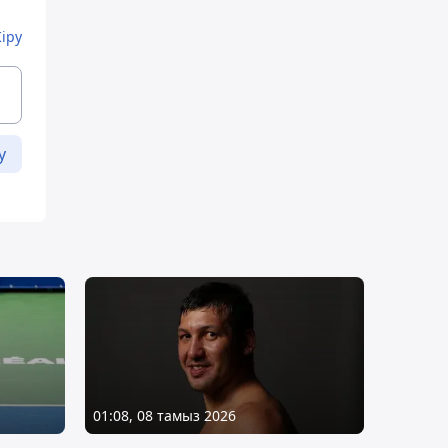
Кіру
у
01:08, 08 тамыз 2026