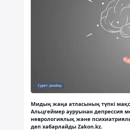
Сурет: pixabay
Мидың жаңа атласының түпкі мақс
Альцгеймер ауруынан депрессия ме
неврологиялық және психиатриялық
деп хабарлайды Zakon.kz.