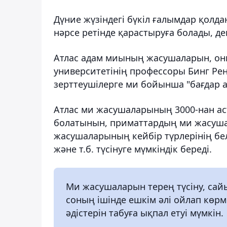
Дүние жүзіндегі бүкіл ғалымдар қолдан
нәрсе ретінде қарастыруға болады, д
Атлас адам миының жасушаларын, оның
университетінің профессоры Бинг Рен
зерттеушілерге ми бойынша "бағдар а
Атлас ми жасушаларының 3000-нан аст
болатынын, приматтардың ми жасуша
жасушаларының кейбір түрлерінің бел
және т.б. түсінуге мүмкіндік береді.
Ми жасушаларын терең түсіну, сай
соның ішінде ешкім әлі ойлап көрм
әдістерін табуға ықпал етуі мүмкін.