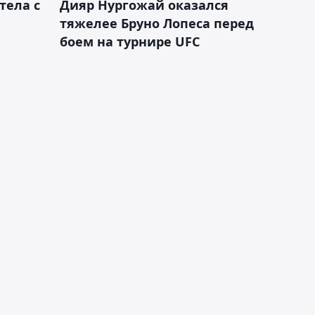
тела с
Дияр Нургожай оказался
тяжелее Бруно Лопеса перед
боем на турнире UFC