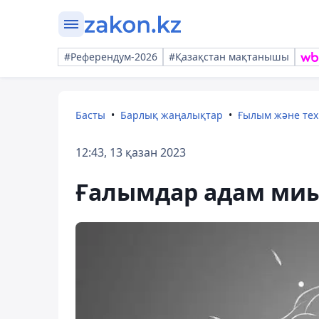
#Референдум-2026
#Қазақстан мақтанышы
Басты
Барлық жаңалықтар
Ғылым және те
12:43, 13 қазан 2023
Ғалымдар адам ми