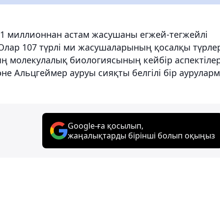
 1 миллионнан астам жасушаны егжей-тегжейлі
Олар 107 түрлі ми жасушаларының қосалқы түрле
ң молекулалық биологиясының кейбір аспектілер
е Альцгеймер ауруы сияқты белгілі бір аурулар
Google-ға қосылып,
жаңалықтарды бірінші болып оқыңыз