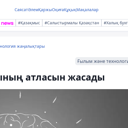
Саясат
Әлем
Қаржы
Оқиға
Құқық
Мақалалар
#Қазақмыс
#Салыстырмалы Қазақстан
#Халық бухг
хнология жаңалықтары
Ғылым және технолог
ының атласын жасады