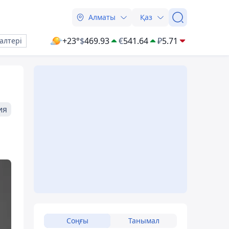
Алматы
Қаз
+23°
$
469.93
€
541.64
₽
5.71
алтері
ия
Соңғы
Танымал