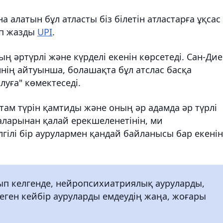
а алатын бұл атласты біз білетін атластарға ұқсас
еп жазды
UPI
.
 әртүрлі және күрделі екенін көрсетеді. Сан-Дие
нің айтуынша, болашақта бұл атслас басқа
луға" көмектеседі.
ам түрін қамтиды және оның әр адамда әр түрлі
ларынан қалай ерекшеленетінін, ми
гілі бір аурулармен қандай байланысы бар екенін
ып келгенде, нейропсихиатриялық ауруларды,
еген кейбір ауруларды емдеудің жаңа, жоғары