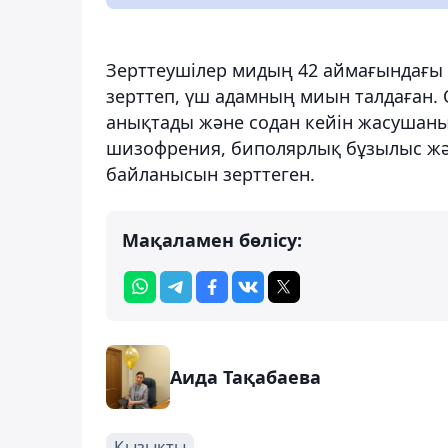
Зерттеушілер мидың 42 аймағындағы
зерттеп, үш адамның миын талдаған. 
анықтады және содан кейін жасушаны
шизофрения, биполярлық бұзылыс жән
байланысын зерттеген.
Мақаламен бөлісу:
Аида Тақабаева
Қызықты