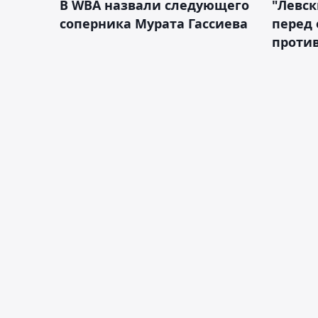
В WBA назвали следующего
"Левск
соперника Мурата Гассиева
перед
против