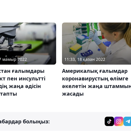
27 мамыр 2022
11:33, 18 қазан 2022
стан ғалымдары
Америкалық ғалымдар
т пен инсультті
коронавирустың өлімге
ің жаңа әдісін
әкелетін жаңа штаммы
 тапты
жасады
абардар болыңыз: