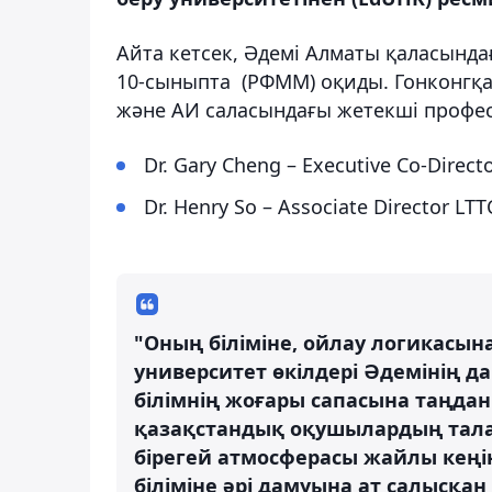
Айта кетсек, Әдемі Алматы қаласынд
10-сыныпта (РФММ) оқиды. Гонконгқ
және АИ саласындағы жетекші професс
Dr. Gary Cheng – Executive Co-Directo
Dr. Henry So – Associate Director LTTC
"Оның біліміне, ойлау логикасын
университет өкілдері Әдемінің д
білімнің жоғары сапасына таңдан
қазақстандық оқушылардың тала
бірегей атмосферасы жайлы кеңін
біліміне әрі дамуына ат салысқа