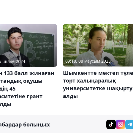
09:18, 08 маусым 2023
26 шілде 2024
Шымкентте мектеп түле
н 133 балл жинаған
төрт халықаралық
стандық оқушы
университетке шақырту
ің 45
алды
ситетіне грант
алды
абардар болыңыз: