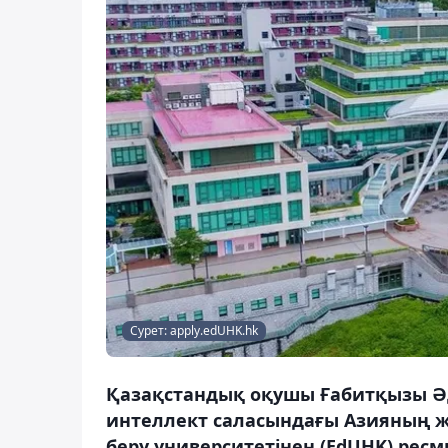
Сурет: apply.edUHK.hk
Қазақстандық оқушы Ғабитқызы Әд
интеллект саласындағы Азияның жет
беру университетінен (EdUHK) ресм