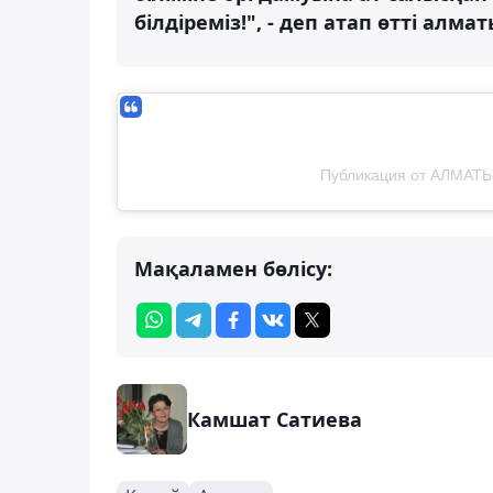
білдіреміз!", - деп атап өтті ал
Публикация от АЛМАТ
Мақаламен бөлісу:
Камшат Сатиева