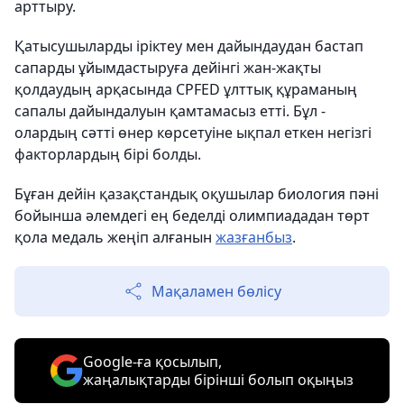
арттыру.
Қатысушыларды іріктеу мен дайындаудан бастап
сапарды ұйымдастыруға дейінгі жан-жақты
қолдаудың арқасында CPFED ұлттық құраманың
сапалы дайындалуын қамтамасыз етті. Бұл -
олардың сәтті өнер көрсетуіне ықпал еткен негізгі
факторлардың бірі болды.
Бұған дейін қазақстандық оқушылар биология пәні
бойынша әлемдегі ең беделді олимпиададан төрт
қола медаль жеңіп алғанын
жазғанбыз
.
Мақаламен бөлісу
Google-ға қосылып,
жаңалықтарды бірінші болып оқыңыз