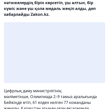
нәтижелердің бірін көрсетіп, үш алтын, бір
күміс және үш қола медаль жеңіп алды, деп
хабарлайды Zakon.kz.
Цифрлық даму министрлігінің
мәліметінше, Олимпиада 2–9 тамыз аралығында
Бейжіңде өтіп, 61 елден келген 77 команданы
жинады. Қазақстан атынан оған екі команда