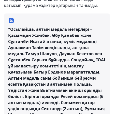
қатысып, құрама үздіктер қатарынан танылды.
"Осылайша, алтын медаль иегерлері –
Қасымқан Жәнібек, Әбу Қанабек және
Сұлтанби Исатай атанса, күміс медальді
Аушахман Тәлім жеңіп алды, ал қола
медаль Тимур Шакуов, Дәужан Бекетов пен
Сұлтанбек Сарыға бұйырды. Сондай-ақ, IOAI
ұйымдастыру комитетінің мақтау
қағазымен Батыр Ерденов марапатталды.
Алтын медаль саны бойынша бейресми
есепте Қазақстан 3 алтынмен Польша,
Үндістан және Вьетнаммен екінші орынды
бөлісті. Бірінші орынды Ресей командасы (6
алтын медаль) иеленді. Сонымен қатар
үздік ондыққа Сингапур (2 алтын), Румыния,