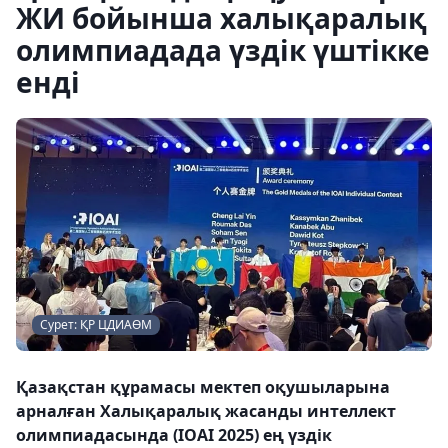
ЖИ бойынша халықаралық
олимпиадада үздік үштікке
енді
Сурет: ҚР ЦДИАӨМ
Қазақстан құрамасы мектеп оқушыларына
арналған Халықаралық жасанды интеллект
олимпиадасында (IOAI 2025) ең үздік