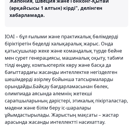
Жапония, Швеция және Гонконг-Қытай
(әрқайсысы 1 алтын) кірді", делінген
хабарламада.
IOAI – бұл ғылыми және практикалық бөлімдерді
біріктіретін беделді халықаралық жарыс. Онда
қатысушылар жеке және командалық түрде бейне
мен сурет генерациясы, машиналық оқыту, табиғи
тілді өңдеу, компьютерлік көру және басқа да
бағыттардағы жасанды интеллектке негізделген
шешімдерді әзірлеу бойынша тапсырмаларды
орындайды.Байқау бағдарламасынан бөлек,
олимпиада аясында әлемнің жетекші
сарапшыларының дәрістері, этикалық пікірталастар,
мәдени және білім беру іс-шаралары
ұйымдастырылады. Жарыстың мақсаты – жастар
арасында жасанды интеллектті насихаттау.