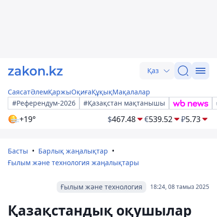
Қаз
Саясат
Әлем
Қаржы
Оқиға
Құқық
Мақалалар
#Референдум-2026
#Қазақстан мақтанышы
+19°
$
467.48
€
539.52
₽
5.73
Басты
Барлық жаңалықтар
Ғылым және технология жаңалықтары
Ғылым және технология
18:24, 08 тамыз 2025
Қазақстандық оқушылар