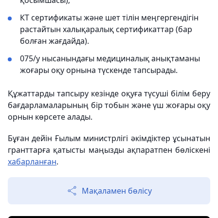
қосымшасы);
КТ сертификаты және шет тілін меңгергендігін
растайтын халықаралық сертификаттар (бар
болған жағдайда).
075/у нысанындағы медициналық анықтаманы
жоғары оқу орнына түскенде тапсырады.
Құжаттарды тапсыру кезінде оқуға түсуші білім беру
бағдарламаларының бір тобын және үш жоғары оқу
орнын көрсете алады.
Бұған дейін Ғылым министрлігі әкімдіктер ұсынатын
гранттарға қатысты маңызды ақпаратпен бөліскені
хабарланған
.
Мақаламен бөлісу