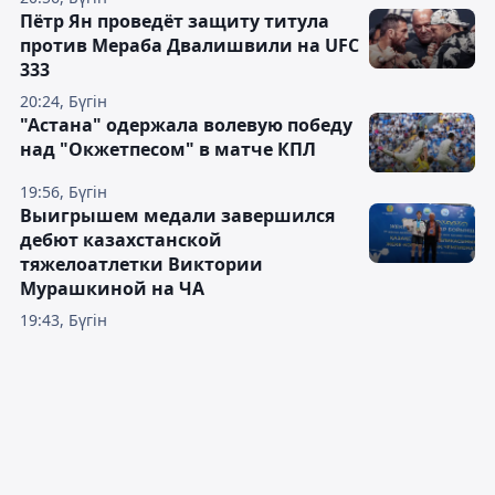
Пётр Ян проведёт защиту титула
против Мераба Двалишвили на UFC
333
20:24, Бүгін
"Астана" одержала волевую победу
над "Окжетпесом" в матче КПЛ
19:56, Бүгін
Выигрышем медали завершился
дебют казахстанской
тяжелоатлетки Виктории
Мурашкиной на ЧА
19:43, Бүгін