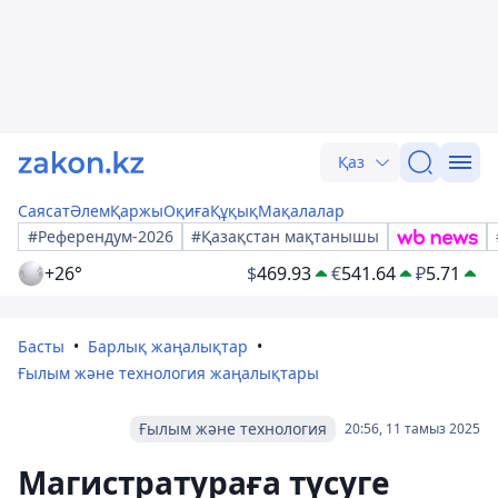
Қаз
Саясат
Әлем
Қаржы
Оқиға
Құқық
Мақалалар
#Референдум-2026
#Қазақстан мақтанышы
+26°
$
469.93
€
541.64
₽
5.71
Басты
Барлық жаңалықтар
Ғылым және технология жаңалықтары
Ғылым және технология
20:56, 11 тамыз 2025
Магистратураға түсуге