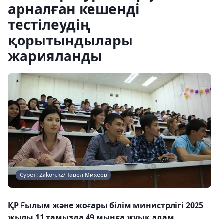
арналған кешенді
тестілеудің
қорытындылары
жарияланды
Сурет: Zakon.kz/Павел Михеев
ҚР Ғылым және жоғары білім министрлігі 2025
жылы 11 тамызда 49 мыңға жуық адам