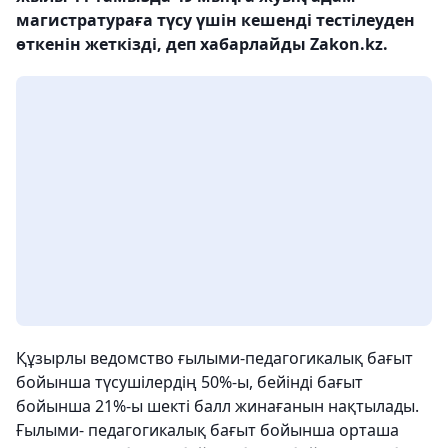
магистратураға түсу үшін кешенді тестілеуден
өткенін жеткізді, деп хабарлайды Zakon.kz.
Құзырлы ведомство ғылыми-педагогикалық бағыт
бойынша түсушілердің 50%-ы, бейінді бағыт
бойынша 21%-ы шекті балл жинағанын нақтылады.
Ғылыми- педагогикалық бағыт бойынша орташа