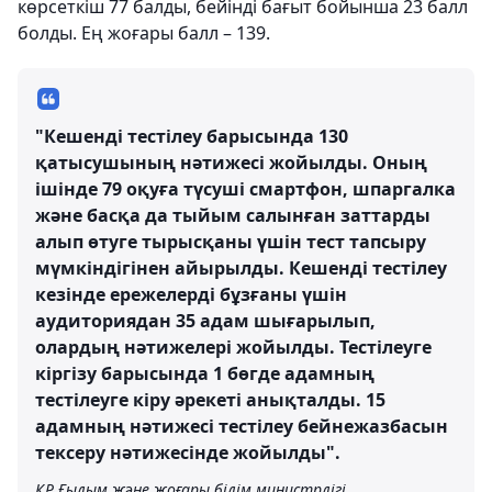
көрсеткіш 77 балды, бейінді бағыт бойынша 23 балл
болды. Ең жоғары балл – 139.
"Кешенді тестілеу барысында 130
қатысушының нәтижесі жойылды. Оның
ішінде 79 оқуға түсуші смартфон, шпаргалка
және басқа да тыйым салынған заттарды
алып өтуге тырысқаны үшін тест тапсыру
мүмкіндігінен айырылды. Кешенді тестілеу
кезінде ережелерді бұзғаны үшін
аудиториядан 35 адам шығарылып,
олардың нәтижелері жойылды. Тестілеуге
кіргізу барысында 1 бөгде адамның
тестілеуге кіру әрекеті анықталды. 15
адамның нәтижесі тестілеу бейнежазбасын
тексеру нәтижесінде жойылды".
ҚР Ғылым және жоғары білім министрлігі