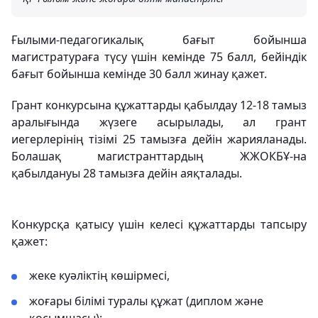
Ғылыми-педагогикалық бағыт бойынша
магистратураға түсу үшін кемінде 75 балл, бейіндік
бағыт бойынша кемінде 30 балл жинау қажет.
Грант конкурсына құжаттарды қабылдау 12-18 тамыз
аралығында жүзеге асырылады, ал грант
иегерлерінің тізімі 25 тамызға дейін жарияланады.
Болашақ магистранттардың ЖЖОКБҰ-на
қабылдануы 28 тамызға дейін аяқталады.
Конкурсқа қатысу үшін келесі құжаттарды тапсыру
қажет:
жеке куәліктің көшірмесі,
жоғары білімі туралы құжат (диплом және