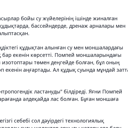
ғасырлар бойы су жүйелерінің ішінде жиналған
р құдықтарда, бассейндерде, дренаж арналары мен
алыптасқан.
ңдіктегі құдықтан алынған су мен моншалардағы
бар екенін көрсетті. Помпей моншаларындағы
 изотоптары төмен деңгейде болған, бұл оның
 екенін аңғартады. Ал құдық суында мұндай затт
тропогендік ластануды" білдіреді. Яғни Помпей
рағанда әлдеқайда лас болған. Бұған моншаға
ізгі себебі сол дәуірдегі технологиялық
қтардан суды шелектер арқылы көтеру өте баяу