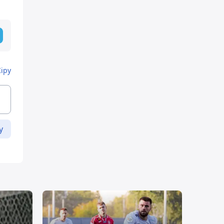
Кіру
у