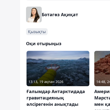
Ботагөз Ақиқат
Қызықты
Оқи отырыңыз
13:13, 19 ақпан 2026
14:48, 2
Ғалымдар Антарктидада
Амери
гравитацияның
Марст
әлсірегенін анықтады
мен қ