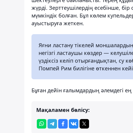
жүрді. Зерттеушілердің есебінше, бір 
мүмкіндік болған. Бұл көлем купельдер
ауыстыруға жеткен.
Яғни ластану тікелей моншалардың
негізгі ластаушы көздер — келушіле
үздіксіз келіп отырғандықтан, су 
Помпей Рим билігіне өткеннен кейі
Бұған дейін ғалымдардың әлемдегі ең
Мақаламен бөлісу: