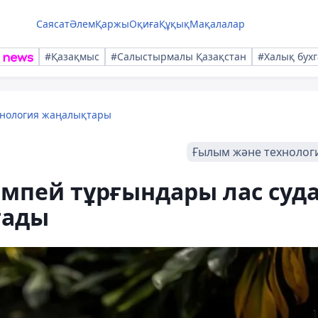
Саясат
Әлем
Қаржы
Оқиға
Құқық
Мақалалар
#Қазақмыс
#Салыстырмалы Қазақстан
#Халық бухг
хнология жаңалықтары
Ғылым және технолог
мпей тұрғындары лас суд
тады