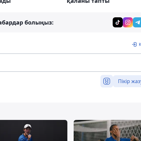
ады
қаланы тапты
абардар болыңыз:
Пікір жаз