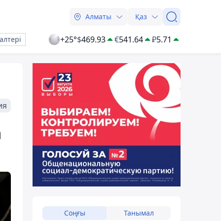
Алматы
Қаз
+25°
$
469.93
€
541.64
₽
5.71
алтері
ия
а
Соңғы
Танымал