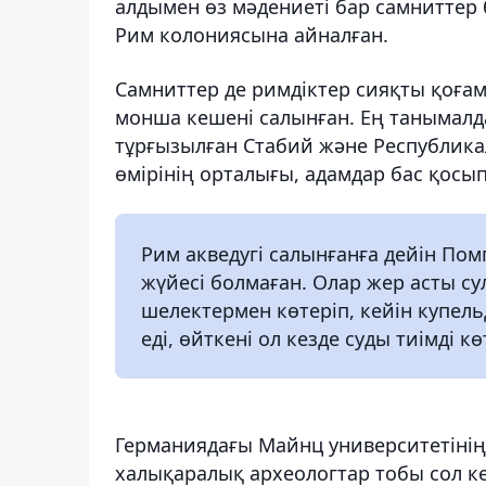
алдымен өз мәдениеті бар самниттер б
Рим колониясына айналған.
Самниттер де римдіктер сияқты қоға
монша кешені салынған. Ең танымалд
тұрғызылған Стабий және Республика
өмірінің орталығы, адамдар бас қосы
Рим акведугі салынғанға дейін По
жүйесі болмаған. Олар жер асты су
шелектермен көтеріп, кейін купельд
еді, өйткені ол кезде суды тиімді к
Германиядағы Майнц университетіні
халықаралық археологтар тобы сол к