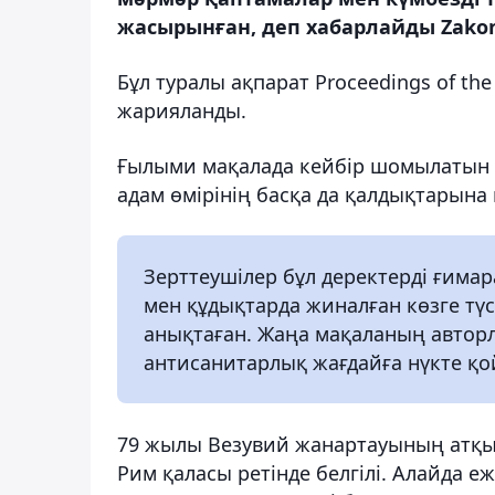
жасырынған, деп хабарлайды Zakon
Бұл туралы ақпарат Proceedings of th
жарияланды.
Ғылыми мақалада кейбір шомылатын 
адам өмірінің басқа да қалдықтарына
Зерттеушілер бұл деректерді ғима
мен құдықтарда жиналған көзге түс
анықтаған. Жаңа мақаланың авторл
антисанитарлық жағдайға нүкте қо
79 жылы Везувий жанартауының атқыл
Рим қаласы ретінде белгілі. Алайда е