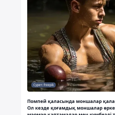
Сурет: freepik
Помпей қаласында моншалар қала 
Ол кезде қоғамдық моншалар өркен
мәрмәр қаптамалар мен күмбезді