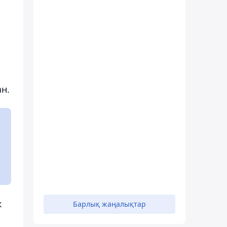
а
н.
к
Барлық жаңалықтар