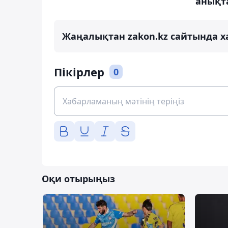
анықт
Жаңалықтан zakon.kz сайтында х
Пікірлер
0
Оқи отырыңыз