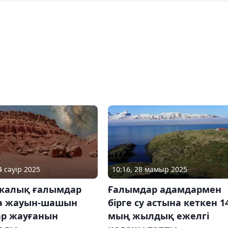
4 сәуір 2025
10:16, 28 мамыр 2025
калық ғалымдар
Ғалымдар адамдармен
а жауын-шашын
бірге су астына кеткен 1
ар жауғанын
мың жылдық ежелгі