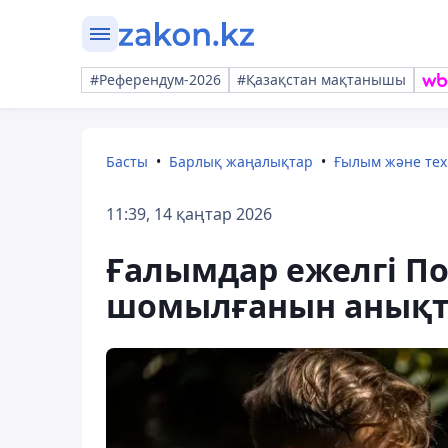
#Референдум-2026
#Қазақстан мақтанышы
Басты
Барлық жаңалықтар
Ғылым және те
11:39, 14 қаңтар 2026
Ғалымдар ежелгі По
шомылғанын анық