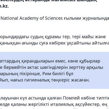
.kz.
e National Academy of Sciences ғылыми журналынд
орындардағы судың құрамы тер, тері майы және
 қаныққан ағынды суға көбірек ұқсайтыны айтылға
раттардың қирандыларын емес, көне құбырлар
е бермейтін әктас шөгінділерін зерттеу арқылы
арының пікірінше, Рим билігі бұл
йып, нағыз гигиеналық төңкеріс жасаған.
ауынан күл астында қалған Помпей көбіне типті
желде қаланы жергілікті италиялық ақсүйектер, ең