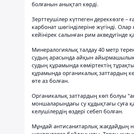
болғанын анықтап көрді.
Зерттеушілер күтпеген дереккөзге – 
карбонат шөгінділеріне жүгінді. Ола
кейінірек салынған рим акведугінде қ
Минералогиялық талдау 40 метр тере
судың арасында айқын айырмашылық 
судың құрамында көміртектің тұрақты
құрамында органикалық заттардың көп
өте аз болған.
Органикалық заттардың көп болуы "ан
моншаларындағы су құдықтағы суға қа
келушілердің өздері себеп болған.
Мұндай антисанитарлық жағдайдың нег
шектеулерге байланысты. Терең құды