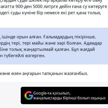
сағатта 900-ден 5000 литрге дейін ғана су көтеруге
дегі суды күніне бір немесе екі рет қана толық
 ішінде орын алған. Ғалымдардың пікірінше,
рдің тері, тері майы және зәрі болған. Адамдар
көбіне толық жаңартылмай қалған. Бұл жағдай
н түбегейлі өзгерген.
 көне өзен аңғарын тапқанын жазғанбыз.
Google-ға қосылып,
жаңалықтарды бірінші болып оқыңыз