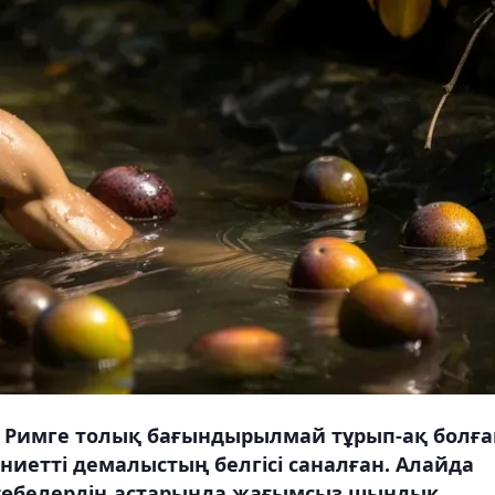
Римге толық бағындырылмай тұрып-ақ болға
иетті демалыстың белгісі саналған. Алайда
 төбелердің астарында жағымсыз шындық