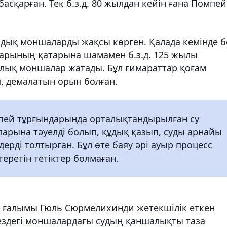
асқарған. Тек б.з.д. 80 жылдан кейін ғана Помпей
мдық моншаларды жақсы көрген. Қалада кемінде б
арының қатарына шамамен б.з.д. 125 жылы
лық моншалар жатады. Бұл ғимараттар қоғам
п, демалатын орын болған.
мпей тұрғындарында орталықтандырылған су
ларына тәуелді болып, құдық қазып, суды арнайы
ерді толтырған. Бұл өте баяу әрі ауыр процесс
өтеретін тетіктер болмаған.
ң ғалымы Гюль Сюрмелихинди жетекшілік еткен
ездегі моншалардағы судың қаншалықты таза