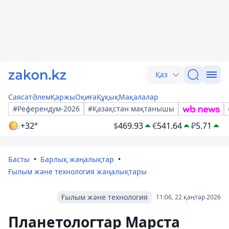
Қаз
Саясат
Әлем
Қаржы
Оқиға
Құқық
Мақалалар
#Референдум-2026
#Қазақстан мақтанышы
+32°
$
469.93
€
541.64
₽
5.71
Басты
Барлық жаңалықтар
Ғылым және технология жаңалықтары
Ғылым және технология
11:06, 22 қаңтар 2026
Планетологтар Марста