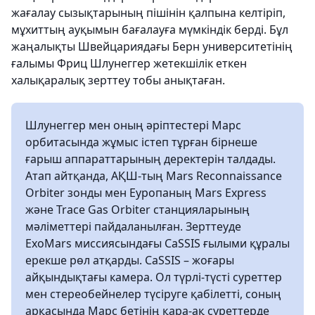
жағалау сызықтарының пішінін қалпына келтіріп,
мұхиттың ауқымын бағалауға мүмкіндік берді. Бұл
жаңалықты Швейцариядағы Берн университетінің
ғалымы Фриц Шлунеггер жетекшілік еткен
халықаралық зерттеу тобы анықтаған.
Шлунеггер мен оның әріптестері Марс
орбитасында жұмыс істеп тұрған бірнеше
ғарыш аппараттарының деректерін талдады.
Атап айтқанда, АҚШ-тың Mars Reconnaissance
Orbiter зонды мен Еуропаның Mars Express
және Trace Gas Orbiter станцияларының
мәліметтері пайдаланылған. Зерттеуде
ExoMars миссиясындағы CaSSIS ғылыми құралы
ерекше рөл атқарды. CaSSIS – жоғары
айқындықтағы камера. Ол түрлі-түсті суреттер
мен стереобейнелер түсіруге қабілетті, соның
арқасында Марс бетінің қара-ақ суреттерде