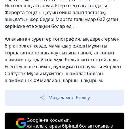
Ніл өзенінің атырауы. Егер өзен сағасындағы
Жерорта теңізінің суын ойша алып тастасақ,
ашылатын жер бедері Марста ғалымдар байқаған
көрініске өте жақын болар еді.
Ал алынған суреттер топографиялық деректермен
біріктірілген кезде, мамандар ежелгі мұхитты
қоршаған көне жағалау сызығын анықтап, оның
шамамен қандай көлемде болғанын есептей алды.
Есептеулерге сәйкес, бұл мұхиттың аумағы Жердегі
Солтүстік Мұзды мұхитпен шамалас болған –
шамамен 14,09 миллион шаршы шақырым.
Мақаламен бөлісу
Google-ға қосылып,
жаңалықтарды бірінші болып оқыңыз