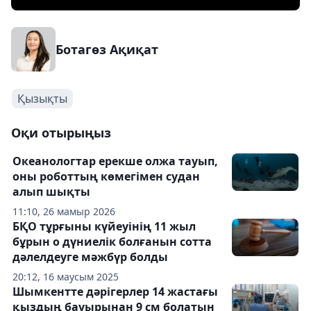
Ботагөз Ақиқат
Қызықты
Оқи отырыңыз
Океанологтар ерекше олжа тауып,
оны роботтың көмегімен судан
алып шықты
11:10, 26 мамыр 2026
БҚО тұрғыны күйеуінің 11 жыл
бұрын о дүниелік болғанын сотта
дәлелдеуге мәжбүр болды
20:12, 16 маусым 2025
Шымкентте дәрігерлер 14 жастағы
қыздың бауырынан 9 см болатын