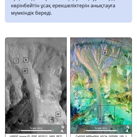
көрінбейтін ұсақ ерекшеліктерін анықтауға
мүмкіндік береді.