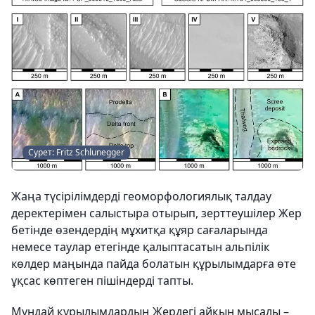
Сурет: Fritz Schlunegger
Жаңа түсірілімдерді геоморфологиялық талдау
деректерімен салыстыра отырып, зерттеушілер Жер
бетінде өзендердің мұхитқа құяр сағаларында
немесе таулар етегінде қалыптасатын альпілік
көлдер маңында пайда болатын құрылымдарға өте
ұқсас көптеген пішіндерді тапты.
Мұндай құрылымдардың Жердегі айқын мысалы –