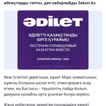
айғақтарды тапты, деп хабарлайды Zakon.kz.
New Scientist дерегінше, мұхит Марс климатының
жұмсақ болуына ықпал етіп, атмосфераға әсер
еткен, ең бастысы – тіршіліктің пайда болып,
дамуына қолайлы орта ұсынған болуы мүмкін.
Жаңа орбиталық деректер ғалымдарға ежелгі