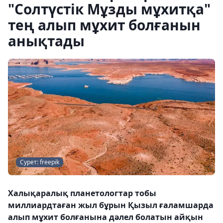
"Солтүстік Мұзды мұхитқа"
тең алып мұхит болғанын
анықтады
Сурет: freepik
Халықаралық планетологтар тобы
миллиардтаған жыл бұрын Қызыл ғаламшарда
алып мұхит болғанына дәлел болатын айқын