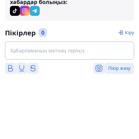
хабардар болыңыз:
Пікірлер
0
Кіру
Пікір жазу