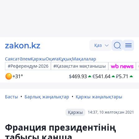
Қаз
Саясат
Әлем
Қаржы
Оқиға
Құқық
Мақалалар
#Референдум-2026
#Қазақстан мақтанышы
+31°
$
469.93
€
541.64
₽
5.71
Басты
Барлық жаңалықтар
Қаржы жаңалықтары
Қаржы
14:37, 10 желтоқсан 2021
Франция президентінің
табысы қанша