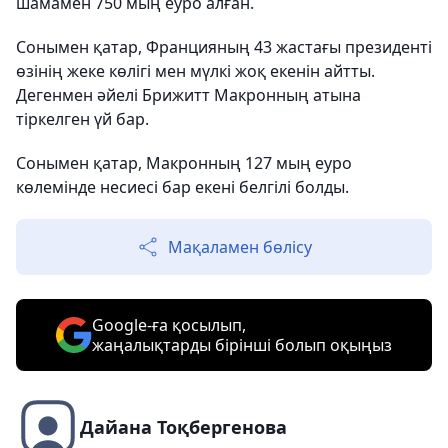
шамамен 750 мың еуро алған.
Сонымен қатар, Францияның 43 жастағы президенті
өзінің жеке көлігі мен мүлкі жоқ екенін айтты.
Дегенмен әйелі Брижитт Макронның атына
тіркелген үй бар.
Сонымен қатар, Макронның 127 мың еуро
көлемінде несиесі бар екені белгілі болды.
Мақаламен бөлісу
Google-ға қосылып,
жаңалықтарды бірінші болып оқыңыз
Дайана Тоқбергенова