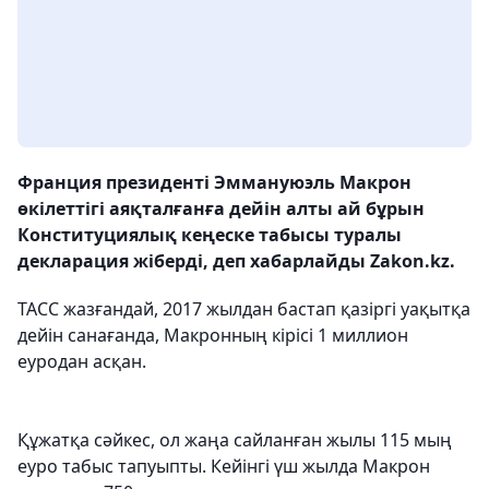
Франция президенті Эммануюэль Макрон
өкілеттігі аяқталғанға дейін алты ай бұрын
Конституциялық кеңеске табысы туралы
декларация жіберді, деп хабарлайды Zakon.kz.
ТАСС жазғандай, 2017 жылдан бастап қазіргі уақытқа
дейін санағанда, Макронның кірісі 1 миллион
еуродан асқан.
Құжатқа сәйкес, ол жаңа сайланған жылы 115 мың
еуро табыс тапуыпты. Кейінгі үш жылда Макрон