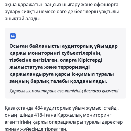
ақша қаражатын заңсыз шығару және оффшорға
аудару сияқты немесе өзге де белгілерін уақтылы
анықтай алады.
Осыған байланысты аудиторлық ұйымдар
қаржы мониторингі субъектілерінің
тізбесіне енгізілген, оларға Кірістерді
жылыстатуға және терроризмді
қаржыландыруға қарсы іс-қимыл туралы
заңның барлық талабы қолданылады.
Қаржылық мониторинг агенттігінің баспасөз қызметі
Қазақстанда 484 аудиторлық ұйым жұмыс істейді,
оның ішінде 418-і ғана Қаржылық мониторинг
агенттігінің қаржы операциялары туралы деректер
жинау жүйесінде тіркелген.