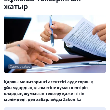
жатыр
Сурет: pixabay
Қаржы мониторингі агенттігі аудиторлық
ұйымдардың қызметіне күмән келтіріп,
олардың жұмысын тексеру қажеттігін
мәлімдеді, деп хабарлайды Zakon.kz