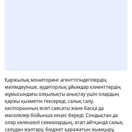
Қаржылық мониторинг агенттігіндегілердің
мәлімдеуінше, аудиторлық ұйымдар клиенттердің
жұмысындағы олқылықты анықтау үшін олардың
қаржы қызметін тексереді, салық салу,
кәсіпорынның есеп саясаты және басқа да
мәселелер бойынша кеңес береді. Сондықтан да
олар көлеңкелі схемалардың, атап айтқанда салық
салудан жалтару, бюджет қаражатын жымқыру,