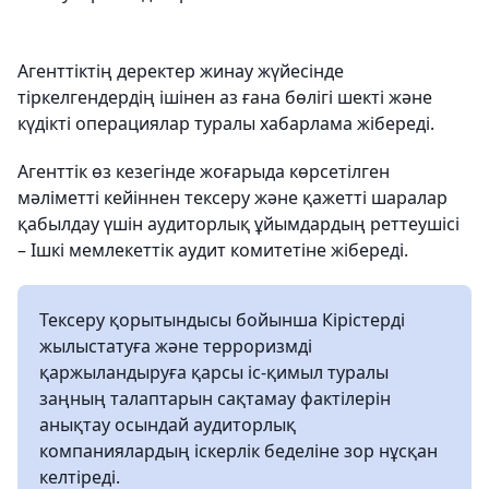
Агенттіктің деректер жинау жүйесінде
тіркелгендердің ішінен аз ғана бөлігі шекті және
күдікті операциялар туралы хабарлама жібереді.
Агенттік өз кезегінде жоғарыда көрсетілген
мәліметті кейіннен тексеру және қажетті шаралар
қабылдау үшін аудиторлық ұйымдардың реттеушісі
– Ішкі мемлекеттік аудит комитетіне жібереді.
Тексеру қорытындысы бойынша Кірістерді
жылыстатуға және терроризмді
қаржыландыруға қарсы іс-қимыл туралы
заңның талаптарын сақтамау фактілерін
анықтау осындай аудиторлық
компаниялардың іскерлік беделіне зор нұсқан
келтіреді.