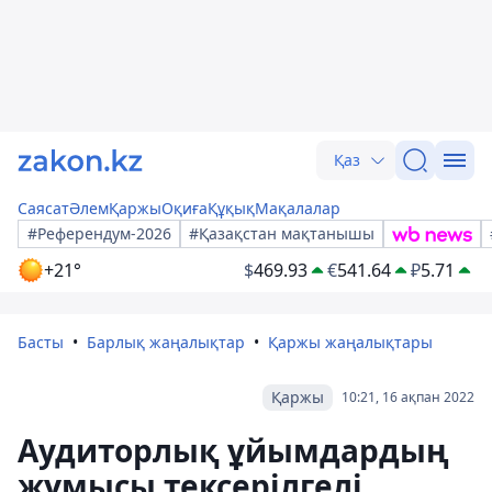
Қаз
Саясат
Әлем
Қаржы
Оқиға
Құқық
Мақалалар
#Референдум-2026
#Қазақстан мақтанышы
+21°
$
469.93
€
541.64
₽
5.71
Басты
Барлық жаңалықтар
Қаржы жаңалықтары
Қаржы
10:21, 16 ақпан 2022
Аудиторлық ұйымдардың
жұмысы тексерілгелі