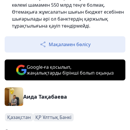
көлемі шамамен 550 млрд теңге болмақ.
Өтемақыға жұмсалатын шығын бюджет есебінен
шығарылады әрі ол банктердің қаржылық
тұрақтылығына қауіп төндірмейді.
Мақаламен бөлісу
Google-ға қосылып,
жаңалықтарды бірінші болып оқыңыз
Аида Тақабаева
Қазақстан
ҚР Ұлттық Банкі