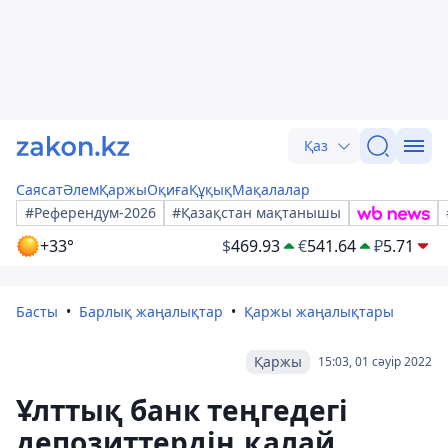
Қаз
Саясат
Әлем
Қаржы
Оқиға
Құқық
Мақалалар
#Референдум-2026
#Қазақстан мақтанышы
+33°
$
469.93
€
541.64
₽
5.71
Басты
Барлық жаңалықтар
Қаржы жаңалықтары
Қаржы
15:03, 01 сәуір 2022
Ұлттық банк теңгедегі
депозиттердің қалай