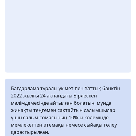
Бағдарлама туралы үкімет пен Ұлттық банктің
2022 жылғы 24 ақпандағы Бірлескен
мәлімдемесінде айтылған болатын, мұнда
жинақты теңгемен сақтайтын салымшылар
үшін салым сомасының 10%-ы көлемінде
мемлекеттен өтемақы немесе сыйақы төлеу
қарастырылған.