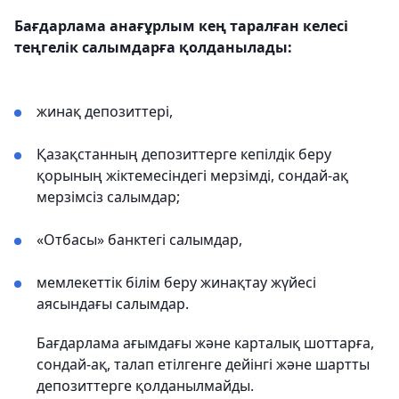
Бағдарлама анағұрлым кең таралған келесі
теңгелік салымдарға қолданылады:
жинақ депозиттері,
Қазақстанның депозиттерге кепілдік беру
қорының жіктемесіндегі мерзімді, сондай-ақ
мерзімсіз салымдар;
«Отбасы» банктегі салымдар,
мемлекеттік білім беру жинақтау жүйесі
аясындағы салымдар.
Бағдарлама ағымдағы және карталық шоттарға,
сондай-ақ, талап етілгенге дейінгі және шартты
депозиттерге қолданылмайды.