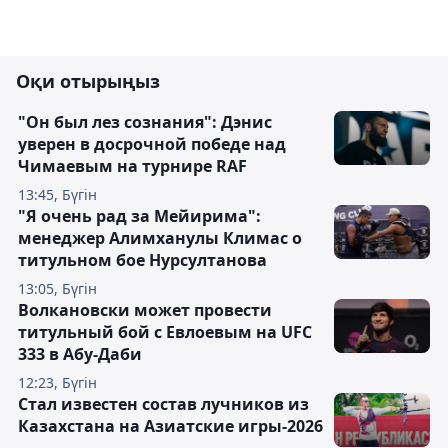
Оқи отырыңыз
"Он был лез сознания": Дэнис
уверен в досрочной победе над
Чимаевым на турнире RAF
13:45, Бүгін
"Я очень рад за Мейирима":
менеджер Алимханулы Климас о
титульном бое Нурсултанова
13:05, Бүгін
Волкановски может провести
титульный бой с Евлоевым на UFC
333 в Абу-Даби
12:23, Бүгін
Стал известен состав лучников из
Казахстана на Азиатские игры-2026