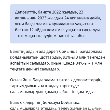
Депозиттің банкте 2022 жылдың 23
ақпанынан 2023 жылдың 24 ақпанына дейін,
яғни бағдарлама жарияланған уақыттан
бастап 12 айдан кем емес уақытта сақталуы
– өтемақы төлеудің міндетті талабы.
Банктің алдын ала дерегі бойынша, Бағдарлама
қолданылатын шоттардың 93%-ы 3 млн теңгеден
аспайтын салымдар, оның ішінде 84%-ы – 1 млн
теңгеге дейінгі салымдар.
Осылайша, Бағдарлама теңгелік депозиттердің
тартымдылығына қолдау көрсетуде
салымшылардың қомақты бөлігін қамтиды.
Банк өкілдерінің болжауы бойынша,
салымшыларға өтемақы төлеу жағынан шығын