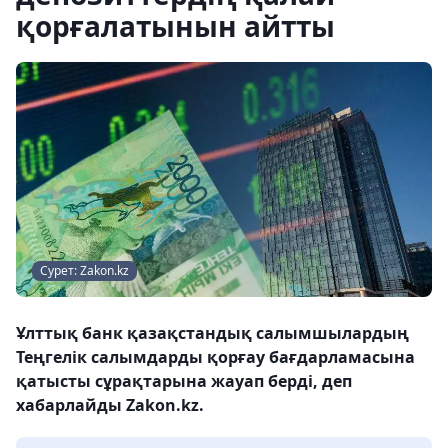
қорғалатынын айтты
Сурет: Zakon.kz
Ұлттық банк қазақстандық салымшылардың
Теңгелік салымдарды қорғау бағдарламасына
қатысты сұрақтарына жауап берді, деп
хабарлайды Zakon.kz.