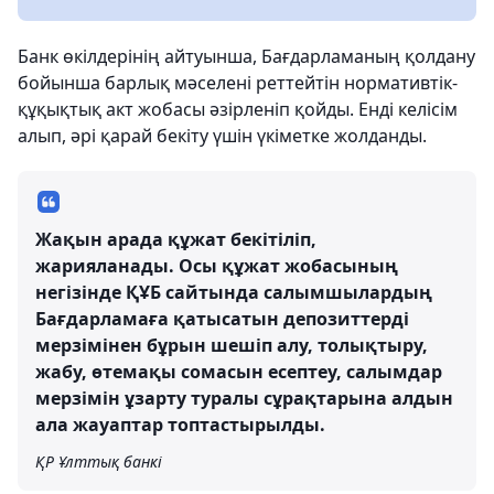
Банк өкілдерінің айтуынша, Бағдарламаның қолдану
бойынша барлық мәселені реттейтін нормативтік-
құқықтық акт жобасы әзірленіп қойды. Енді келісім
алып, әрі қарай бекіту үшін үкіметке жолданды.
Жақын арада құжат бекітіліп,
жарияланады. Осы құжат жобасының
негізінде ҚҰБ сайтында салымшылардың
Бағдарламаға қатысатын депозиттерді
мерзімінен бұрын шешіп алу, толықтыру,
жабу, өтемақы сомасын есептеу, салымдар
мерзімін ұзарту туралы сұрақтарына алдын
ала жауаптар топтастырылды.
ҚР Ұлттық банкі