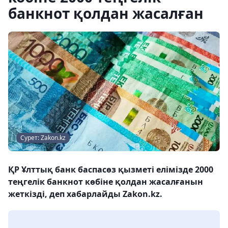
банкнот қолдан жасалған
Сурет: Zakon.kz
ҚР Ұлттық банк баспасөз қызметі елімізде 2000
теңгелік банкнот көбіне қолдан жасалғанын
жеткізді, деп хабарлайды Zakon.kz.