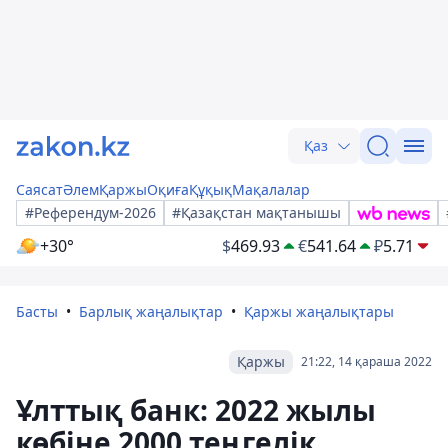
Қаз
Саясат
Әлем
Қаржы
Оқиға
Құқық
Мақалалар
#Референдум-2026
#Қазақстан мақтанышы
+30°
$
469.93
€
541.64
₽
5.71
Басты
Барлық жаңалықтар
Қаржы жаңалықтары
Қаржы
21:22, 14 қараша 2022
Ұлттық банк: 2022 жылы
көбіне 2000 теңгелік