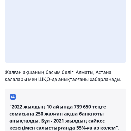
Жалған ақшаның басым бөлігі Алматы, Астана
қалалары мен ШҚО-да анықталғаны хабарланады.
"2022 жылдың 10 айында 739 650 теңге
сомасына 250 жалған ақша банкноты
анықталды. Бұл - 2021 жылдың сәйкес
кезеңімен салыстырғанда 55%-ға аз көлем".