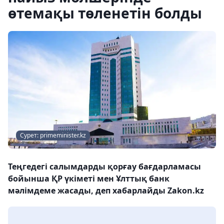
өтемақы төленетін болды
Сурет: primeminister.kz
Теңгедегі салымдарды қорғау бағдарламасы
бойынша ҚР үкіметі мен Ұлттық банк
мәлімдеме жасады, деп хабарлайды Zakon.kz