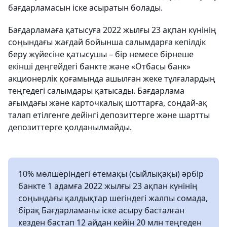
бағдарламасын іске асыратын болады.
Бағдарламаға қатысуға 2022 жылғы 23 ақпан күнінің
соңындағы жағдай бойынша салымдарға кепілдік
беру жүйесіне қатысушы – бір немесе бірнеше
екінші деңгейдегі банкте және «Отбасы банк»
акционерлік қоғамында ашылған жеке тұлғалардың
теңгедегі салымдары қатысады. Бағдарлама
ағымдағы және карточкалық шоттарға, сондай-ақ
талап етілгенге дейінгі депозиттерге және шартты
депозиттерге қолданылмайды.
10% мөлшеріндегі өтемақы (сыйлықақы) әрбір
банкте 1 адамға 2022 жылғы 23 ақпан күнінің
соңындағы қалдықтар шегіндегі жалпы сомада,
бірақ Бағдарламаны іске асыру басталған
кезден бастап 12 айдан кейін 20 млн теңгеден