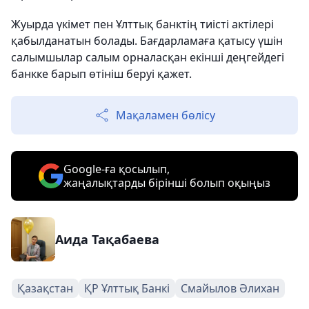
Жуырда үкімет пен Ұлттық банктің тиісті актілері
қабылданатын болады. Бағдарламаға қатысу үшін
салымшылар салым орналасқан екінші деңгейдегі
банкке барып өтініш беруі қажет.
Мақаламен бөлісу
Google-ға қосылып,
жаңалықтарды бірінші болып оқыңыз
Аида Тақабаева
Қазақстан
ҚР Ұлттық Банкі
Смайылов Әлихан