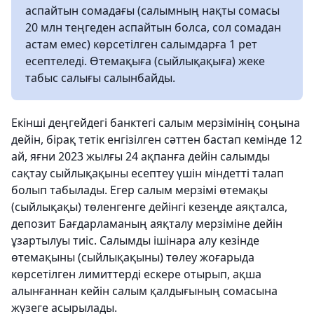
аспайтын сомадағы (салымның нақты сомасы
20 млн теңгеден аспайтын болса, сол сомадан
астам емес) көрсетілген салымдарға 1 рет
есептеледі. Өтемақыға (сыйлықақыға) жеке
табыс салығы салынбайды.
Екінші деңгейдегі банктегі салым мерзімінің соңына
дейін, бірақ тетік енгізілген сәттен бастап кемінде 12
ай, яғни 2023 жылғы 24 ақпанға дейін салымды
сақтау сыйлықақыны есептеу үшін міндетті талап
болып табылады. Егер салым мерзімі өтемақы
(сыйлықақы) төленгенге дейінгі кезеңде аяқталса,
депозит Бағдарламаның аяқталу мерзіміне дейін
ұзартылуы тиіс. Салымды ішінара алу кезінде
өтемақыны (сыйлықақыны) төлеу жоғарыда
көрсетілген лимиттерді ескере отырып, ақша
алынғаннан кейін салым қалдығының сомасына
жүзеге асырылады.