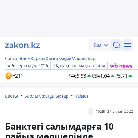
Қаз
Саясат
Әлем
Қаржы
Оқиға
Құқық
Мақалалар
#Референдум-2026
#Қазақстан мақтанышы
+21°
$
469.93
€
541.64
₽
5.71
Басты
Барлық жаңалықтар
Үкімет
15:39, 24 ақпан 2022
Банктегі салымдарға 10
пайыз мөлшерінде