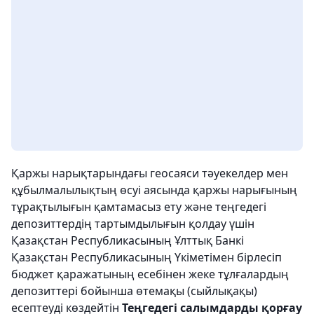
Қаржы нарықтарындағы геосаяси тәуекелдер мен
құбылмалылықтың өсуі аясында қаржы нарығының
тұрақтылығын қамтамасыз ету және теңгедегі
депозиттердің тартымдылығын қолдау үшін
Қазақстан Республикасының Ұлттық Банкі
Қазақстан Республикасының Үкіметімен бірлесіп
бюджет қаражатының есебінен жеке тұлғалардың
депозиттері бойынша өтемақы (сыйлықақы)
есептеуді көздейтін
Теңгедегі салымдарды қорғау