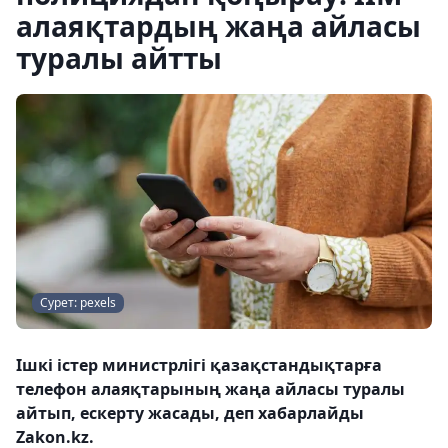
алаяқтардың жаңа айласы
туралы айтты
Сурет: pexels
Ішкі істер министрлігі қазақстандықтарға
телефон алаяқтарының жаңа айласы туралы
айтып, ескерту жасады, деп хабарлайды
Zakon.kz.