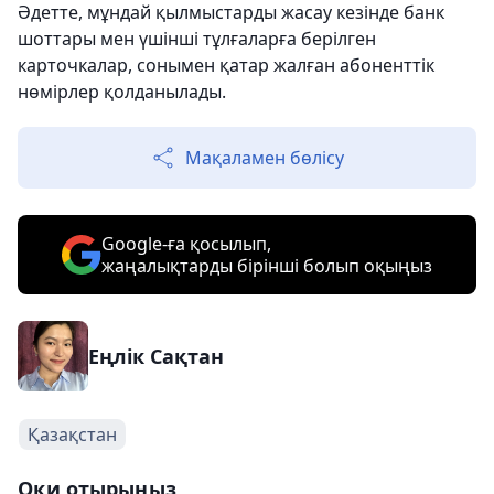
Әдетте, мұндай қылмыстарды жасау кезінде банк
шоттары мен үшінші тұлғаларға берілген
карточкалар, сонымен қатар жалған абоненттік
нөмірлер қолданылады.
Мақаламен бөлісу
Google-ға қосылып,
жаңалықтарды бірінші болып оқыңыз
Еңлік Сақтан
Қазақстан
Оқи отырыңыз