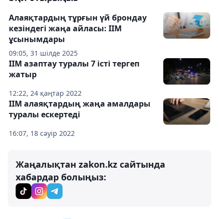
Алаяқтардың тұрғын үй брондау
кезіндегі жаңа айласы: ІІМ
ұсынымдары
09:05, 31 шілде 2025
ІІМ азаптау туралы 7 істі тергеп
жатыр
12:22, 24 қаңтар 2022
ІІМ алаяқтардың жаңа амалдары
туралы ескертеді
16:07, 18 сәуір 2022
Жаңалықтан zakon.kz сайтында
хабардар болыңыз: