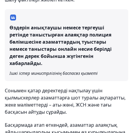
Өздерін анықтаушы немесе тергеуші
ретінде таныстырған алаяқтар полиция
бөлімшесіне азаматтардың туыстары
немесе таныстары онлайн несие берілді
деген дерек бойынша жүгінгенін
хабарлайды.
Ішкі істер министрлігінің баспасөз қызметі
Сонымен қатар деректерді нақтылау үшін
қылмыскерлер азаматтарға шот туралы ақпаратты,
жеке мәліметтерді – аты-жөні, ЖСН және тағы
басқасын айтуды сұрайды.
Басқармада атап өткендей, азаматтар алаяқтық
айла-шарғылардың қысымымен өз құрылғыларына