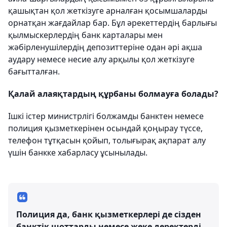
қашықтан қол жеткізуге арналған қосымшаларды
орнатқан жағдайлар бар. Бұл әрекеттердің барлығы
қылмыскерлердің банк карталары мен
жәбірленушілердің депозиттеріне одан әрі ақша
аудару немесе несие алу арқылы қол жеткізуге
бағытталған.
Қалай алаяқтардың құрбаны болмауға болады?
Ішкі істер министрлігі болжамды банктен немесе
полиция қызметкерінен осындай қоңырау түссе,
телефон тұтқасын қойып, толығырақ ақпарат алу
үшін банкке хабарласу ұсынылады.
Полиция да, банк қызметкерлері де сізден
банктік шоттарды немесе жеке деректерді