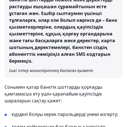
растауды ешқашан сұрамайтынын есте
ұстаған жөн. Ешбір сылтаумен үшінші
тұлғаларға, олар кім болып көрінсе де – банк
қызметкерлеріне, олардың қауіпсіздік
қызметтеріне, құқық қорғау органдарына
және тағы басқаларға жеке деректер, карта
шотының деректемелері, банктен сіздің
абоненттік нөміріңіз алған SMS кодтарын
бермеңіз.
Ішкі істер министрлігінің баспасөз қызметі
Сонымен қатар банктік шоттарды қорғауды
қамтамасыз ету үшін қарапайым қауіпсіздік
шараларын сақтау қажет:
күрделі болуы керек парольдерді үнемі өзгерту;
төлем жүйелерінде бар барлық қауіпсіздік