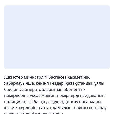
Ішкі істер министрлігі баспасөз қызметінің
хабарлауынша, кейінгі кездері қазақстандық ұялы
байланыс операторларының абоненттік
нөмірлеріне ұқсас жалған нөмірлерді пайдаланып,
полиция және басқа да құқық қорғау органдары
қызметкерлерінің атын жамылып, жалған қоңырау
шалу фактілері жиілеп кеткен.