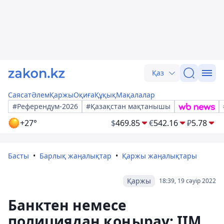
Қаз
Саясат
Әлем
Қаржы
Оқиға
Құқық
Мақалалар
#Референдум-2026
#Қазақстан мақтанышы
+27°
$
469.85
€
542.16
₽
5.78
Басты
Барлық жаңалықтар
Қаржы жаңалықтары
Қаржы
18:39, 19 сәуір 2022
Банктен немесе
полициядан қоңырау: ІІМ