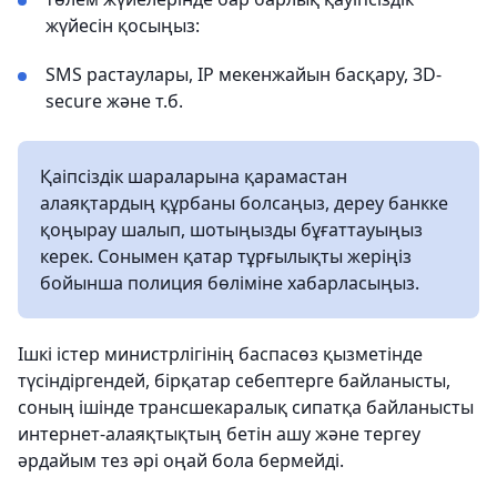
жүйесін қосыңыз:
SMS растаулары, IP мекенжайын басқару, 3D-
secure және т.б.
Қаіпсіздік шараларына қарамастан
алаяқтардың құрбаны болсаңыз, дереу банкке
қоңырау шалып, шотыңызды бұғаттауыңыз
керек. Сонымен қатар тұрғылықты жеріңіз
бойынша полиция бөліміне хабарласыңыз.
Ішкі істер министрлігінің баспасөз қызметінде
түсіндіргендей, бірқатар себептерге байланысты,
соның ішінде трансшекаралық сипатқа байланысты
интернет-алаяқтықтың бетін ашу және тергеу
әрдайым тез әрі оңай бола бермейді.