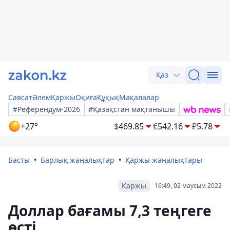
Қаз
Саясат
Әлем
Қаржы
Оқиға
Құқық
Мақалалар
#Референдум-2026
#Қазақстан мақтанышы
+27°
$
469.85
€
542.16
₽
5.78
Басты
Барлық жаңалықтар
Қаржы жаңалықтары
Қаржы
16:49, 02 маусым 2022
Доллар бағамы 7,3 теңгеге
өсті