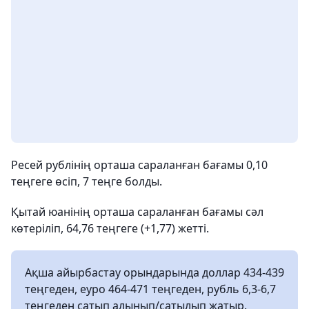
Ресей рублінің орташа сараланған бағамы 0,10
теңгеге өсіп, 7 теңге болды.
Қытай юанінің орташа сараланған бағамы сәл
көтеріліп, 64,76 теңгеге (+1,77) жетті.
Ақша айырбастау орындарында доллар 434-439
теңгеден, еуро 464-471 теңгеден, рубль 6,3-6,7
теңгеден сатып алынып/сатылып жатыр.