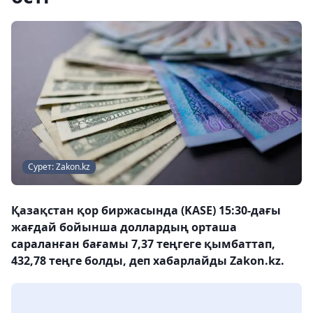
Сурет: Zakon.kz
Қазақстан қор биржасында (KASE) 15:30-дағы
жағдай бойынша доллардың орташа
сараланған бағамы 7,37 теңгеге қымбаттап,
432,78 теңге болды, деп хабарлайды Zakon.kz.