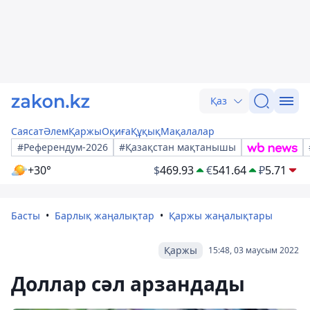
Қаз
Саясат
Әлем
Қаржы
Оқиға
Құқық
Мақалалар
#Референдум-2026
#Қазақстан мақтанышы
+30°
$
469.93
€
541.64
₽
5.71
Басты
Барлық жаңалықтар
Қаржы жаңалықтары
Қаржы
15:48, 03 маусым 2022
Доллар сәл арзандады