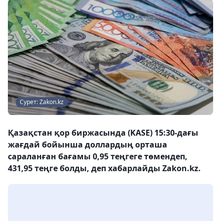
Сурет: Zakon.kz
Қазақстан қор биржасында (KASE) 15:30-дағы
жағдай бойынша доллардың орташа
сараланған бағамы 0,95 теңгеге төмендеп,
431,95 теңге болды, деп хабарлайды Zakon.kz.