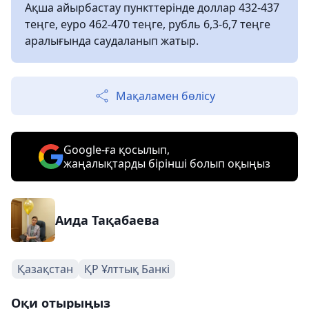
Ақша айырбастау пункттерінде доллар 432-437
теңге, еуро 462-470 теңге, рубль 6,3-6,7 теңге
аралығында саудаланып жатыр.
Мақаламен бөлісу
Google-ға қосылып,
жаңалықтарды бірінші болып оқыңыз
Аида Тақабаева
Қазақстан
ҚР Ұлттық Банкі
Оқи отырыңыз