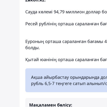
Сауда көлемі 94,79 миллион доллар б
Ресей рублінің орташа сараланған баға
Еуроның орташа сараланған бағамы 460
болды.
Қытай юанінің орташа сараланған бағам
Ақша айырбастау орындарында долла
рубль 6,5-7 теңгеге сатып алынып
Мақаламен бөлісу: