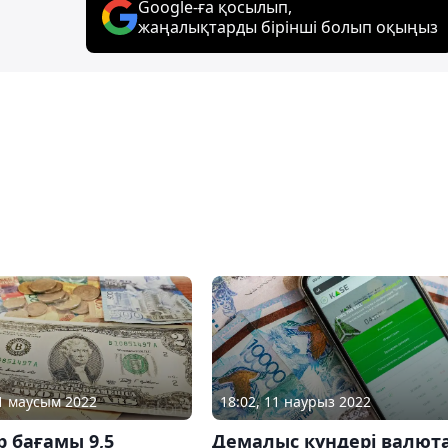
Google-ға қосылып,
жаңалықтарды бірінші болып оқыңыз
01 маусым 2022
18:02, 11 наурыз 2022
 бағамы 9,5
Демалыс күндері валют