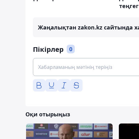
теңгег
Жаңалықтан zakon.kz сайтында х
Пікірлер
0
Оқи отырыңыз