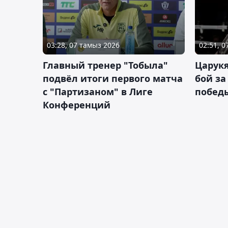
03:28, 07 тамыз 2026
02:51, 
Главный тренер "Тобыла"
Царук
подвёл итоги первого матча
бой за
с "Партизаном" в Лиге
побед
Конференций