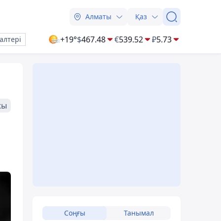
Алматы
Қаз
+19°
$
467.48
€
539.52
₽
5.73
алтері
жы
Соңғы
Танымал