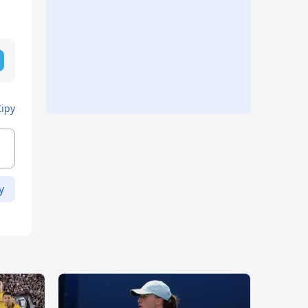
Кіру
у