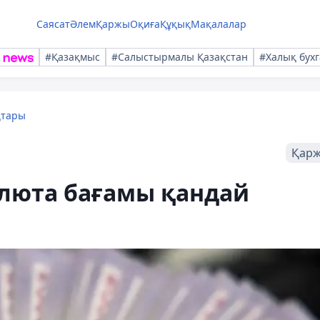
Саясат
Әлем
Қаржы
Оқиға
Құқық
Мақалалар
#Қазақмыс
#Салыстырмалы Қазақстан
#Халық бухг
қтары
Қар
алюта бағамы қандай