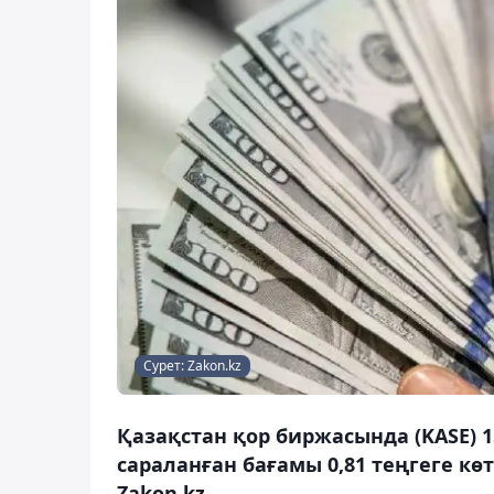
Сурет: Zakon.kz
Қазақстан қор биржасында (KASE) 
сараланған бағамы 0,81 теңгеге көт
Zakon.kz.