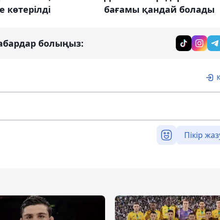
е көтерілді
бағамы қандай болады
абардар болыңыз:
Пікір жаз