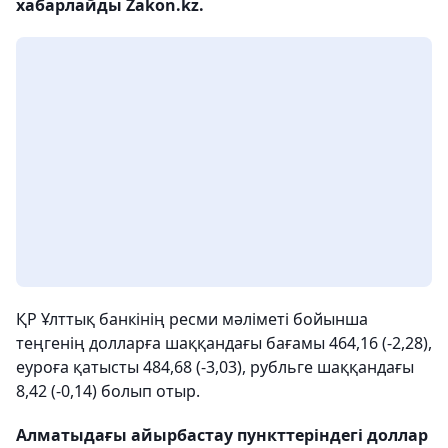
хабарлайды Zakon.kz.
ҚР Ұлттық банкінің ресми мәліметі бойынша
теңгенің долларға шаққандағы бағамы 464,16 (-2,28),
еуроға қатысты 484,68 (-3,03), рубльге шаққандағы
8,42 (-0,14) болып отыр.
Алматыдағы айырбастау пункттеріндегі доллар