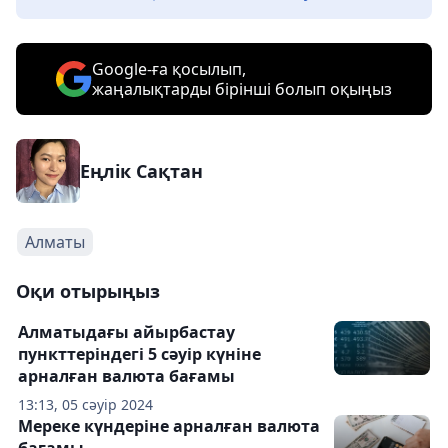
Google-ға қосылып,
жаңалықтарды бірінші болып оқыңыз
Еңлік Сақтан
Алматы
Оқи отырыңыз
Алматыдағы айырбастау
пункттеріндегі 5 сәуір күніне
арналған валюта бағамы
13:13, 05 сәуір 2024
Мереке күндеріне арналған валюта
бағамы