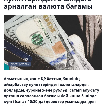
арналған валюта бағамы
Сурет: pixabay
Алматының және ҚР Ұлттық банкінің
айырбастау пункттеріндегі валюталарды:
долларды, еуроны және рубльді сатып алу-сату
орташа сараланған бағамы бойынша 5 шілде
күнгі (сағат 10:30-да) деректер ұсынылды, деп