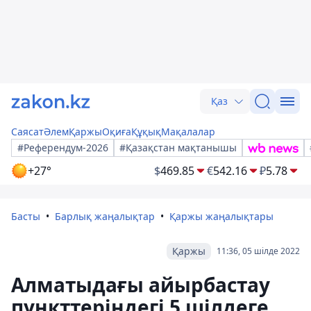
Қаз
Саясат
Әлем
Қаржы
Оқиға
Құқық
Мақалалар
#Референдум-2026
#Қазақстан мақтанышы
+27°
$
469.85
€
542.16
₽
5.78
Басты
Барлық жаңалықтар
Қаржы жаңалықтары
Қаржы
11:36, 05 шілде 2022
Алматыдағы айырбастау
пункттеріндегі 5 шілдеге