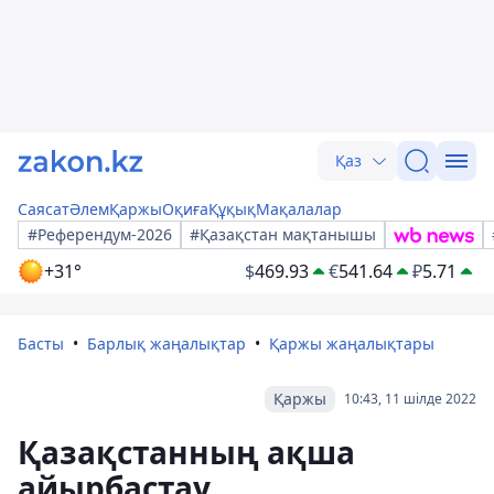
Қаз
Саясат
Әлем
Қаржы
Оқиға
Құқық
Мақалалар
#Референдум-2026
#Қазақстан мақтанышы
+31°
$
469.93
€
541.64
₽
5.71
Басты
Барлық жаңалықтар
Қаржы жаңалықтары
Қаржы
10:43, 11 шілде 2022
Қазақстанның ақша
айырбастау