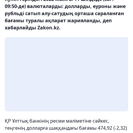
09:50-де) валюталарды: долларды, еуроны және
рубльді сатып алу-сатудың орташа сараланған
бағамы туралы ақпарат жарияланды, деп
хабарлайды Zakon.kz.
ҚР Ұлттық банкінің ресми мәліметіне сәйкес,
теңгенің долларға шаққандағы бағамы 474,92 (-2,32)