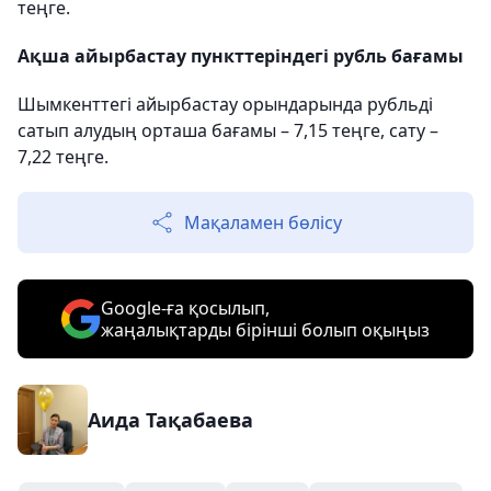
теңге.
Ақша айырбастау пункттеріндегі рубль бағамы
Шымкенттегі айырбастау орындарында рубльді
сатып алудың орташа бағамы – 7,15 теңге, сату –
7,22 теңге.
Мақаламен бөлісу
Google-ға қосылып,
жаңалықтарды бірінші болып оқыңыз
Аида Тақабаева