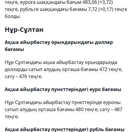
теңге, еуроға шаққандағы бағым 483,06 (+3,72)
теңге, рубльге шаққандағы бағамы 7,72 (+0,17) теңге
болды.
Нұр-Сұлтан
Ақша айырбастау орындарындағы доллар
бағамы
Нұр-Сұлтандағы ақша айырбастау орындарында
долларды сатып алудың орташа бағамы 472 теңге,
сату – 476 теңге.
Ақша айырбастау пункттеріндегі еуро бағамы
Нұр-Сұлтандағы айырбастау пункттерінде еуроны
сатып алудың орташа бағамы 480 теңге, сату – 487
теңге.
Ақша айырбастау пункттеріндегі рубль бағамы