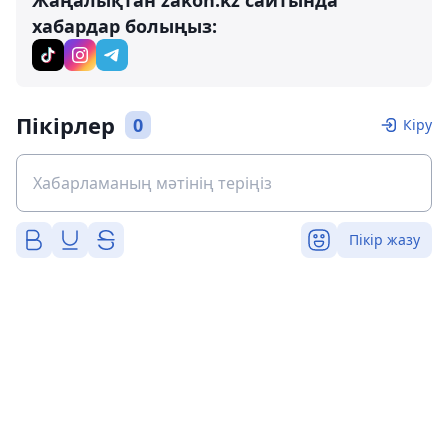
хабардар болыңыз:
Пікірлер
0
Кіру
Пікір жазу