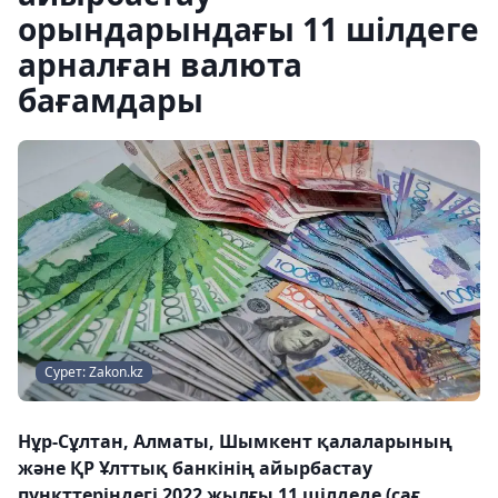
орындарындағы 11 шілдеге
арналған валюта
бағамдары
Сурет: Zakon.kz
Нұр-Сұлтан, Алматы, Шымкент қалаларының
және ҚР Ұлттық банкінің айырбастау
пункттеріндегі 2022 жылғы 11 шілдеде (сағ.