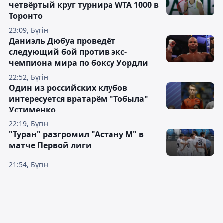
четвёртый круг турнира WTA 1000 в
Торонто
23:09, Бүгін
Даниэль Дюбуа проведёт
следующий бой против экс-
чемпиона мира по боксу Уордли
22:52, Бүгін
Один из российских клубов
интересуется вратарём "Тобыла"
Устименко
22:19, Бүгін
"Туран" разгромил "Астану М" в
матче Первой лиги
21:54, Бүгін