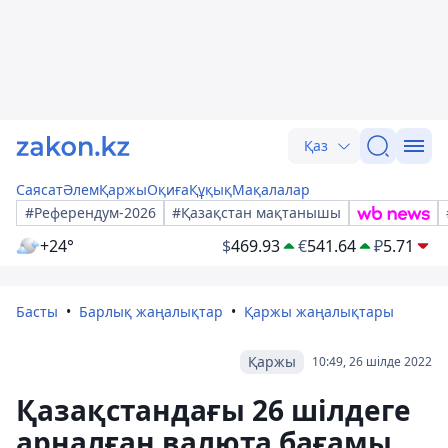
Қаз
Саясат
Әлем
Қаржы
Оқиға
Құқық
Мақалалар
#Референдум-2026
#Қазақстан мақтанышы
+24°
$
469.93
€
541.64
₽
5.71
Басты
Барлық жаңалықтар
Қаржы жаңалықтары
Қаржы
10:49, 26 шілде 2022
Қазақстандағы 26 шілдеге
арналған валюта бағамы