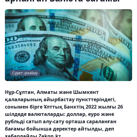
Сурет: pixabay
Нұр-Сұлтан, Алматы және Шымкент
қалаларының айырбастау пункттеріндегі,
сонымен бірге Ұлттық Банктің 2022 жылғы 26
шілдеде валюталарды: доллар, еуро және
рубльді сатып алу-сату орташа сараланған
бағамы бойынша деректер айтылды, деп
хабарлайды Zakon.kz.