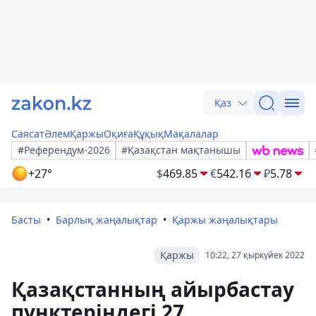
Қаз
Саясат
Әлем
Қаржы
Оқиға
Құқық
Мақалалар
#Референдум-2026
#Қазақстан мақтанышы
+27°
$
469.85
€
542.16
₽
5.78
Басты
Барлық жаңалықтар
Қаржы жаңалықтары
Қаржы
10:22, 27 қыркүйек 2022
Қазақстанның айырбастау
пунктеріндегі 27