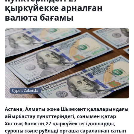
қыркүйекке арналған
валюта бағамы
Сурет: Zakon.kz
Астана, Алматы және Шымкент қалаларындағы
айырбастау пункттеріндегі, сонымен қатар
Ұлттық банктің 27 қыркүйектегі долларды,
еуроны және рубльді орташа сараланған сатып