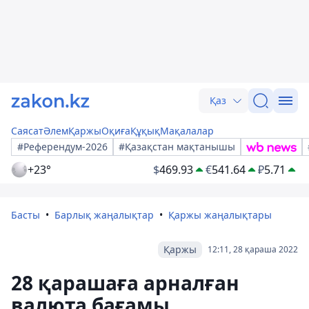
Қаз
Саясат
Әлем
Қаржы
Оқиға
Құқық
Мақалалар
#Референдум-2026
#Қазақстан мақтанышы
+23°
$
469.93
€
541.64
₽
5.71
Басты
Барлық жаңалықтар
Қаржы жаңалықтары
Қаржы
12:11, 28 қараша 2022
28 қарашаға арналған
валюта бағамы