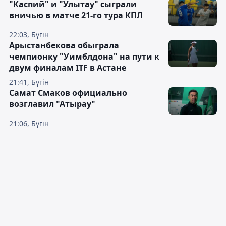
"Каспий" и "Улытау" сыграли
вничью в матче 21-го тура КПЛ
22:03, Бүгін
Арыстанбекова обыграла
чемпионку "Уимблдона" на пути к
двум финалам ITF в Астане
21:41, Бүгін
Самат Смаков официально
возглавил "Атырау"
21:06, Бүгін