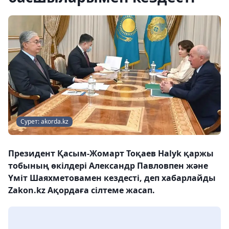
Сурет: akorda.kz
Президент Қасым-Жомарт Тоқаев Halyk қаржы
тобының өкілдері Александр Павловпен және
Үміт Шаяхметовамен кездесті, деп хабарлайды
Zakon.kz Ақордаға сілтеме жасап.