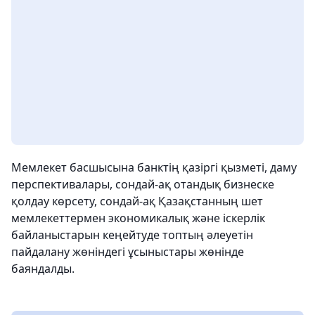
Мемлекет басшысына банктің қазіргі қызметі, даму
перспективалары, сондай-ақ отандық бизнеске
қолдау көрсету, сондай-ақ Қазақстанның шет
мемлекеттермен экономикалық және іскерлік
байланыстарын кеңейтуде топтың әлеуетін
пайдалану жөніндегі ұсыныстары жөнінде
баяндалды.