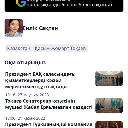
жаңалықтарды бірінші болып оқыңыз
Еңлік Сақтан
Қазақстан
Қасым-Жомарт Тоқаев
Оқи отырыңыз
Президент БАҚ саласындағы
қызметкерлерді кәсіби
мерекесімен құттықтады
13:16, 27 маусым 2023
Тоқаев Сенаторлар кеңесінің
мүшесі Жабал Ерғалиевпен кездесті
18:06, 21 қазан 2022
Президент Түркияның ірі компания