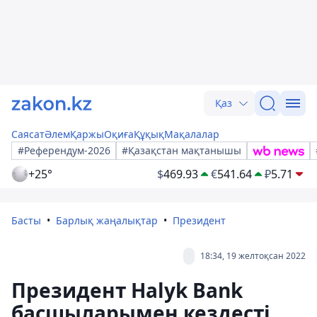
Қаз
Саясат
Әлем
Қаржы
Оқиға
Құқық
Мақалалар
#Референдум-2026
#Қазақстан мақтанышы
+25°
$
469.93
€
541.64
₽
5.71
Басты
Барлық жаңалықтар
Президент
18:34, 19 желтоқсан 2022
Президент Halyk Bank
басшыларымен кездесті