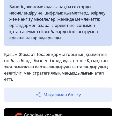
Банктің экономикадағы нақты секторды
несиелендіруіне, цифрлық қызметтерді әзірлеу
және енгізу мәселелері жөнінде мемлекеттік
органдармен өзара іс-әрекетіне, сонымен
қатар әлеуметтік жобаларды іске асыруына
ерекше назар аударылды.
Қасым-Жомарт Тоқаев қаржы тобының қызметіне
оң баға берді. Бизнесті қолдаудың және Қазақстан
экономикасын қаржыландыруды ынталандырудың
өзектілігі мен стратегиялық маңыздылығын атап
өтті.
Мақаламен бөлісу
Google-ға қосылып,