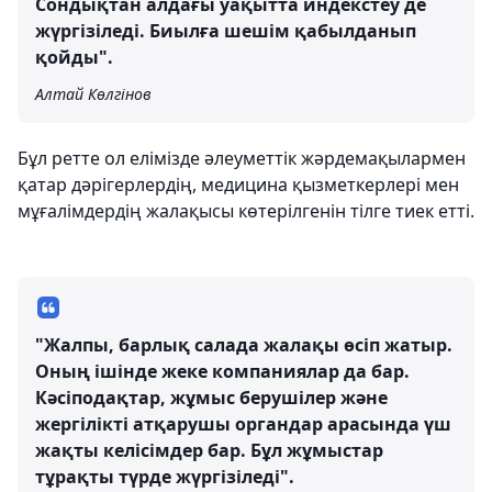
Сондықтан алдағы уақытта индекстеу де
жүргізіледі. Биылға шешім қабылданып
қойды".
Алтай Көлгінов
Бұл ретте ол елімізде әлеуметтік жәрдемақылармен
қатар дәрігерлердің, медицина қызметкерлері мен
мұғалімдердің жалақысы көтерілгенін тілге тиек етті.
"Жалпы, барлық салада жалақы өсіп жатыр.
Оның ішінде жеке компаниялар да бар.
Кәсіподақтар, жұмыс берушілер және
жергілікті атқарушы органдар арасында үш
жақты келісімдер бар. Бұл жұмыстар
тұрақты түрде жүргізіледі".