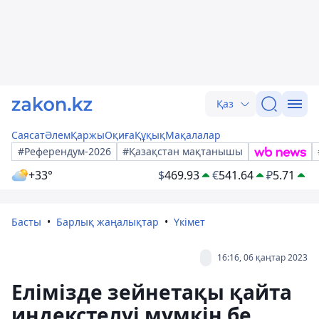
Қаз
Саясат
Әлем
Қаржы
Оқиға
Құқық
Мақалалар
#Референдум-2026
#Қазақстан мақтанышы
+33°
$
469.93
€
541.64
₽
5.71
Басты
Барлық жаңалықтар
Үкімет
16:16, 06 қаңтар 2023
Елімізде зейнетақы қайта
индекстелуі мүмкін бе