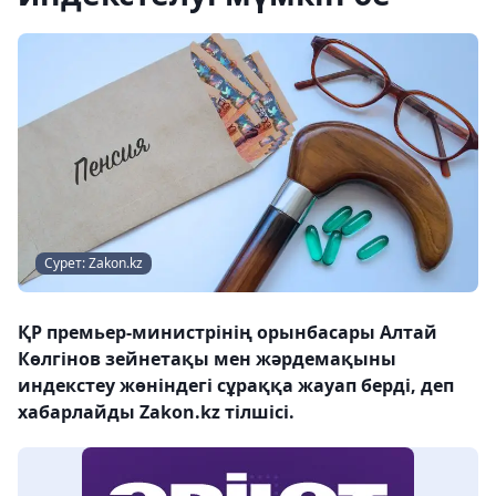
Сурет: Zakon.kz
ҚР премьер-министрінің орынбасары Алтай
Көлгінов зейнетақы мен жәрдемақыны
индекстеу жөніндегі сұраққа жауап берді, деп
хабарлайды Zakon.kz тілшісі.