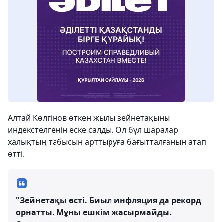
Алтай Көлгінов өткен жылы зейнетақыны
индекстелгенін еске салды. Ол бұл шаралар
халықтың табысын арттыруға бағытталғанын атап
өтті.
"Зейнетақы өсті. Биыл инфляция да рекорд
орнатты. Мұны ешкім жасырмайды.