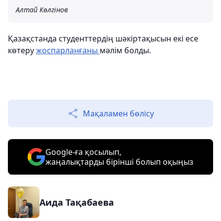
Алтай Көлгінов
Қазақстанда студенттердің шәкіртақысын екі есе
көтеру
жоспарланғаны
мәлім болды.
Мақаламен бөлісу
Google-ға қосылып,
жаңалықтарды бірінші болып оқыңыз
Аида Тақабаева