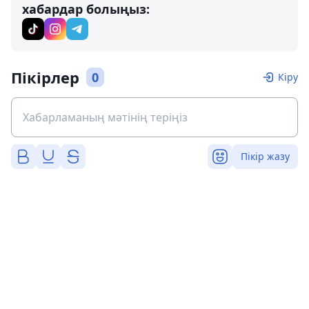
хабардар болыңыз:
Пікірлер
0
Кіру
Пікір жазу