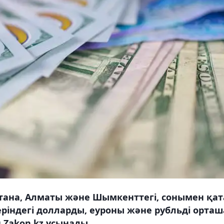
тана, Алматы және Шымкенттегі, сонымен қат
еріндегі долларды, еуроны және рубльді орташ
 Zakon.kz ұсынады.