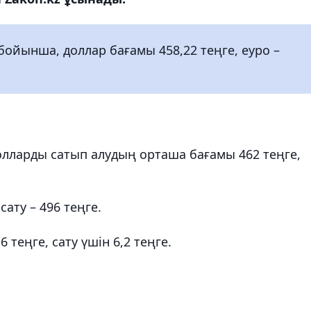
 бойынша, доллар бағамы 458,22 теңге, еуро –
лларды сатып алудың орташа бағамы 462 теңге,
сату – 496 теңге.
теңге, сату үшін 6,2 теңге.