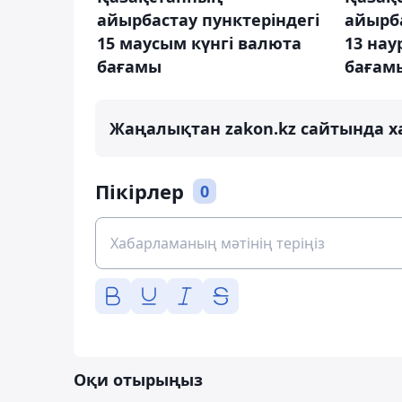
айырбастау пунктеріндегі
айырба
15 маусым күнгі валюта
13 на
бағамы
бағам
Жаңалықтан zakon.kz сайтында х
Пікірлер
0
Оқи отырыңыз