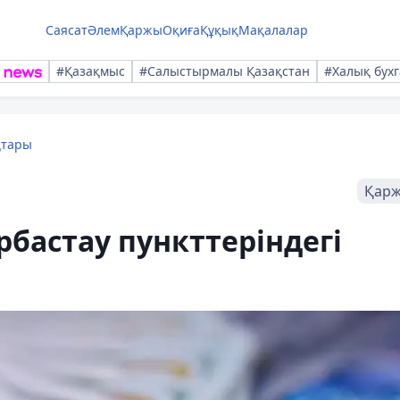
Саясат
Әлем
Қаржы
Оқиға
Құқық
Мақалалар
#Қазақмыс
#Салыстырмалы Қазақстан
#Халық бухг
қтары
Қар
рбастау пункттеріндегі