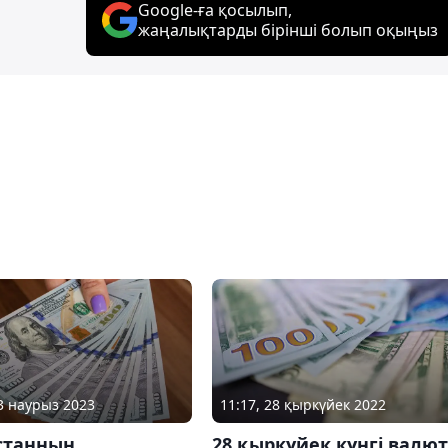
Google-ға қосылып,
жаңалықтарды бірінші болып оқыңыз
13 наурыз 2023
11:17, 28 қыркүйек 2022
станның
28 қыркүйек күнгі валю