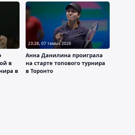
23:28, 07 тамыз 2026
о
Анна Данилина проиграла
ой в
на старте топового турнира
нира в
в Торонто