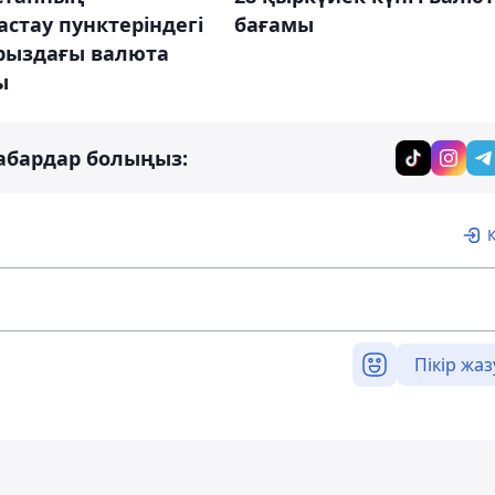
стау пунктеріндегі
бағамы
урыздағы валюта
ы
абардар болыңыз:
Пікір жаз