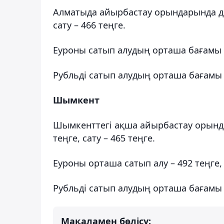
Алматыда айырбастау орындарында до
сату – 466 теңге.
Еуроны сатып алудың орташа бағамы – 
Рубльді сатып алудың орташа бағамы 5,
Шымкент
Шымкенттегі ақша айырбастау орынд
теңге, сату – 465 теңге.
Еуроны орташа сатып алу – 492 теңге, 
Рубльді сатып алудың орташа бағамы 6 
Мақаламен бөлісу: