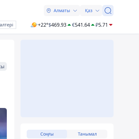
Алматы
Қаз
+22°
$
469.93
€
541.64
₽
5.71
алтері
жы
Соңғы
Танымал