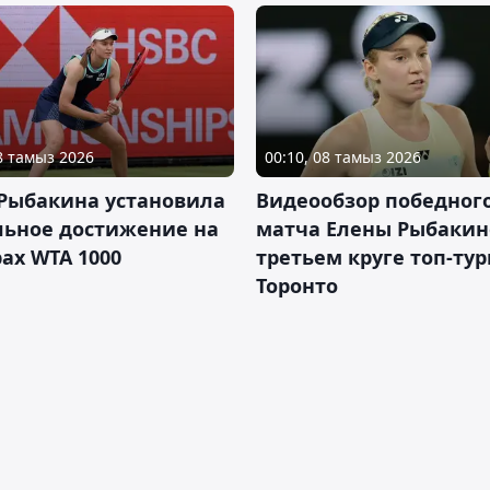
08 тамыз 2026
00:10, 08 тамыз 2026
 Рыбакина установила
Видеообзор победног
льное достижение на
матча Елены Рыбакин
ах WTA 1000
третьем круге топ-тур
Торонто