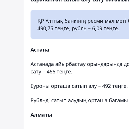
ҚР Ұлттық банкінің ресми мәліметі
490,75 теңге, рубль – 6,09 теңге.
Астана
Астанада айырбастау орындарында до
сату – 466 теңге.
Еуроны орташа сатып алу – 492 теңге, 
Рубльді сатып алудың орташа бағамы 6 
Алматы