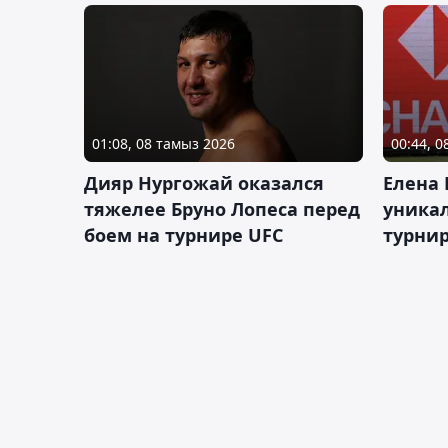
01:08, 08 тамыз 2026
00:44, 
Дияр Нургожай оказался
Елена
тяжелее Бруно Лопеса перед
уника
боем на турнире UFC
турнир