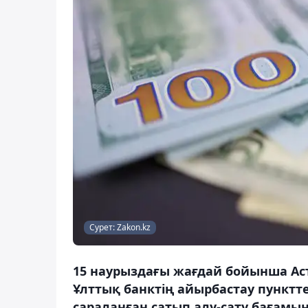
Сурет: Zakon.kz
15 наурыздағы жағдай бойынша Ас
Ұлттық банктің айырбастау пунктт
сараланған сатып алу-сату бағамын