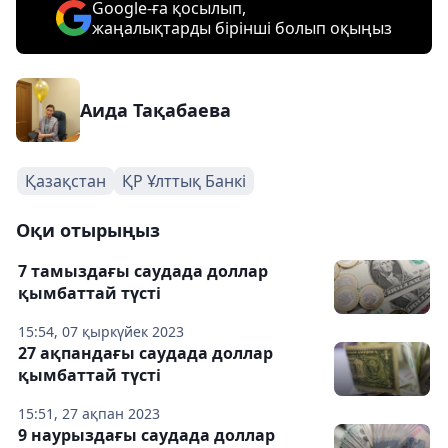
Google-ға қосылып,
жаңалықтарды бірінші болып оқыңыз
Аида Тақабаева
Қазақстан
ҚР Ұлттық Банкі
Оқи отырыңыз
7 тамыздағы саудада доллар
қымбаттай түсті
15:54, 07 қыркүйек 2023
27 ақпандағы саудада доллар
қымбаттай түсті
15:51, 27 ақпан 2023
9 наурыздағы саудада доллар