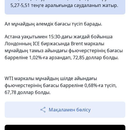
5,27-5,51 теңге аралығында саудаланып жатыр.
Ал мұнайдың әлемдік бағасы түсіп барады.
Астана уақытымен 15:30-дағы жағдай бойынша
Лондонның ICE биржасында Brent маркалы
мұнайдың тамыз айындағы фьючерстерінің бағасы
барреліне 1,02%-ға арзандап, 72,85 доллар болды.
WTI маркалы мұнайдың шілде айындағы
фьючерстерінің бағасы барреліне 0,68%-ға түсіп,
67,78 доллар болды.
Мақаламен бөлісу