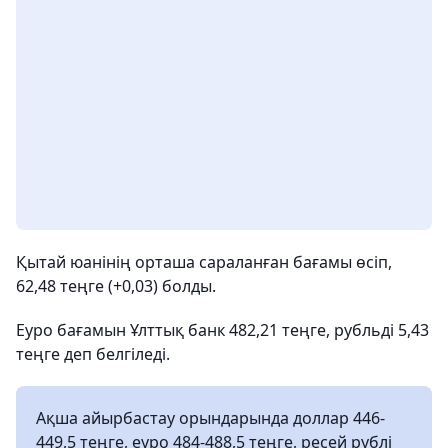
Қытай юанінің орташа сараланған бағамы өсіп,
62,48 теңге (+0,03) болды.
Еуро бағамын Ұлттық банк 482,21 теңге, рубльді 5,43
теңге деп белгіледі.
Ақша айырбастау орындарында доллар 446-
449,5 теңге, еуро 484-488,5 теңге, ресей рублі