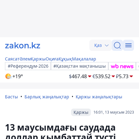
Қаз
Саясат
Әлем
Қаржы
Оқиға
Құқық
Мақалалар
#Референдум-2026
#Қазақстан мақтанышы
+19°
$
467.48
€
539.52
₽
5.73
Басты
Барлық жаңалықтар
Қаржы жаңалықтары
Қаржы
16:01, 13 маусым 2023
13 маусымдағы саудада
доллар қымбаттай түсті