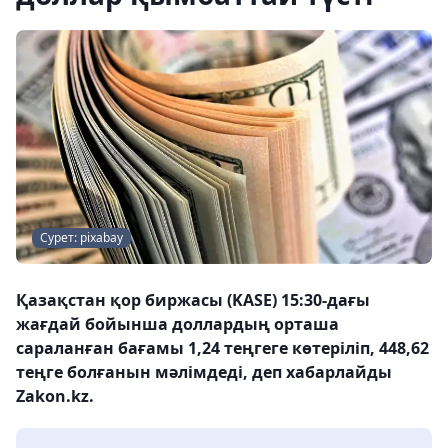
Сурет: pixabay
Қазақстан қор биржасы (KASE) 15:30-дағы
жағдай бойынша доллардың орташа
сараланған бағамы 1,24 теңгеге көтеріліп, 448,62
теңге болғанын мәлімдеді, деп хабарлайды
Zakon.kz.