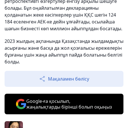
ретроспективті өзгертулер енгізу арқылы шешуге
болады. Бұл оңайлатылған декларацияны
қолданатын жеке кәсіпкерлер үшін ҚҚС шегін 124
184 еселенген АЕК-ке дейін ұлғайтады, осылайша
шағын бизнесті көп миллион айыппұлдан босатады.
2023 жылдың ақпанында Қазақстанда жылдамдықты
асырғаны және басқа да жол қозғалысы ережелерін
бұзғаны үшін жаңа айыппұл пайда болатыны белгілі
болды.
Мақаламен бөлісу
Google-ға қосылып,
жаңалықтарды бірінші болып оқыңыз