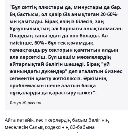
"Бұл сәттің плюстары да, минустары да бар.
Ең бастысы, ол қазір біз анықтаған 20-60%-
ын қамтиды. Бірақ өзіңіз білесіз, заң
бұзушылықтың әлі барлығы анықталмаған.
Олардың саны одан да көп болады. Ал
тиісінше, 60% - бұл тек қоғамдық
тамақтандыру секторын қамтитын алдын
ала көрсеткіш. Бұл шешім мәселелердің
айтарлықтай бөлігін шешеді. Бірақ "үй
жанындағы дүкендер" деп аталатын бизнес
сегментін қамту жеткіліксіз. Әркімнің
проблемасын шеше алатын басқа
нұсқаларды да қарастыру қажет".
Тимур Жәркенов
Айта кетейік, кәсіпкерлердің басым бөлігінің
мәселесін Салық кодексінің 82-бабына