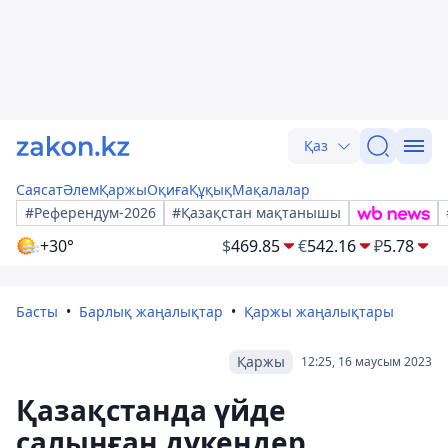
Қаз
Саясат
Әлем
Қаржы
Оқиға
Құқық
Мақалалар
#Референдум-2026
#Қазақстан мақтанышы
+30°
$
469.85
€
542.16
₽
5.78
Басты
Барлық жаңалықтар
Қаржы жаңалықтары
Қаржы
12:25, 16 маусым 2023
Қазақстанда үйде
салынған дүкендер