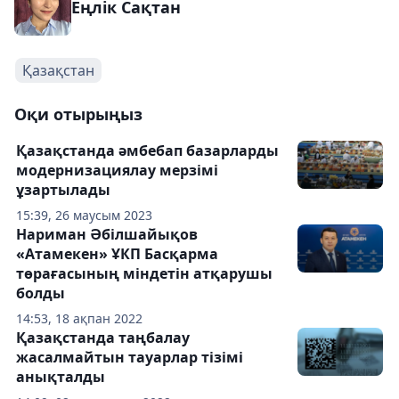
Еңлік Сақтан
Қазақстан
Оқи отырыңыз
Қазақстанда әмбебап базарларды
модернизациялау мерзімі
ұзартылады
15:39, 26 маусым 2023
Нариман Әбілшайықов
«Атамекен» ҰКП Басқарма
төрағасының міндетін атқарушы
болды
14:53, 18 ақпан 2022
Қазақстанда таңбалау
жасалмайтын тауарлар тізімі
анықталды