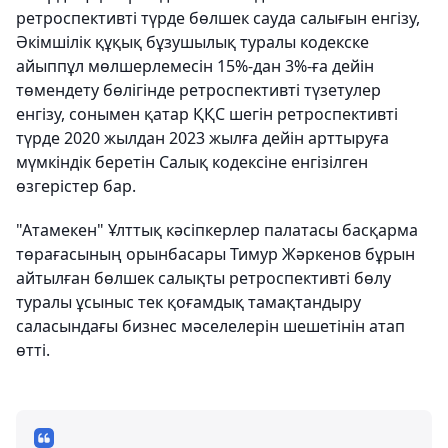
ретроспективті түрде бөлшек сауда салығын енгізу,
Әкімшілік құқық бұзушылық туралы кодекске
айыппұл мөлшерлемесін 15%-дан 3%-ға дейін
төмендету бөлігінде ретроспективті түзетулер
енгізу, сонымен қатар ҚҚС шегін ретроспективті
түрде 2020 жылдан 2023 жылға дейін арттыруға
мүмкіндік беретін Салық кодексіне енгізілген
өзгерістер бар.
"Атамекен" Ұлттық кәсіпкерлер палатасы басқарма
төрағасының орынбасары Тимур Жәркенов бұрын
айтылған бөлшек салықты ретроспективті бөлу
туралы ұсыныс тек қоғамдық тамақтандыру
саласындағы бизнес мәселелерін шешетінін атап
өтті.