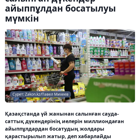
айыппұлдан босатылуы
мүмкін
Сурет: Zakon.kz/Павел Михеев
Қазақстанда үй жанынан салынған сауда-
саттық дүкендерінің иелерін миллиондаған
айыппұлдардан босатудың жолдары
қарастырылып жатыр, деп хабарлайды