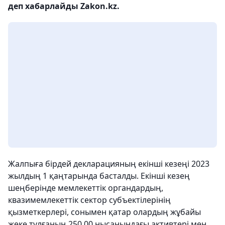
деп хабарлайды Zakon.kz.
Жалпыға бірдей декларацияның екінші кезеңі 2023
жылдың 1 қаңтарында басталды. Екінші кезең
шеңберінде мемлекеттік органдардың,
квазимемлекеттік сектор субъектілерінің
қызметкерлері, сонымен қатар олардың жұбайы
жеке тұлғаның 250.00 нысанындағы активтері мен