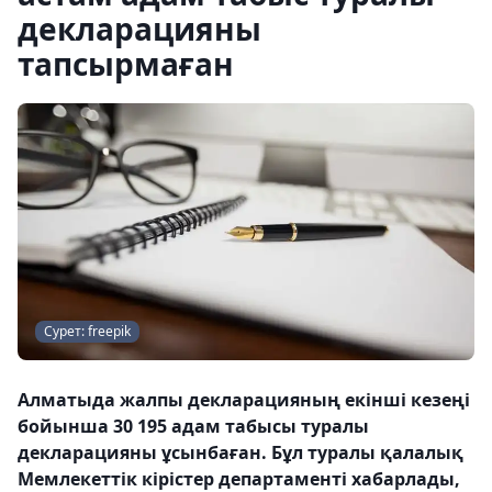
декларацияны
тапсырмаған
Сурет: freepik
Алматыда жалпы декларацияның екінші кезеңі
бойынша 30 195 адам табысы туралы
декларацияны ұсынбаған. Бұл туралы қалалық
Мемлекеттік кірістер департаменті хабарлады,