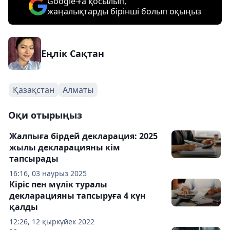
Google-ға қосылып,
жаңалықтарды бірінші болып оқыңыз
Еңлік Сақтан
Қазақстан
Алматы
Оқи отырыңыз
Жалпыға бірдей декларация: 2025
жылы декларацияны кім
тапсырады
16:16, 03 наурыз 2025
Кіріс пен мүлік туралы
декларацияны тапсыруға 4 күн
қалды
12:26, 12 қыркүйек 2022