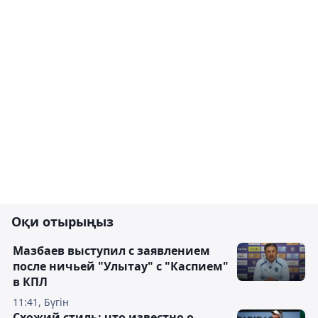
Оқи отырыңыз
Мазбаев выступил с заявлением
после ничьей "Улытау" с "Каспием"
в КПЛ
11:41, Бүгін
Схожий стиль: что известно о