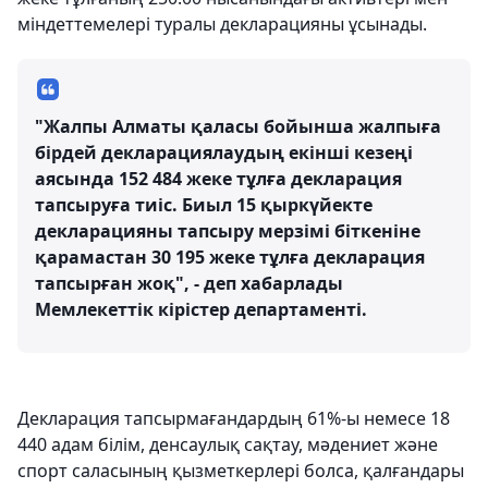
міндеттемелері туралы декларацияны ұсынады.
"Жалпы Алматы қаласы бойынша жалпыға
бірдей декларациялаудың екінші кезеңі
аясында 152 484 жеке тұлға декларация
тапсыруға тиіс. Биыл 15 қыркүйекте
декларацияны тапсыру мерзімі біткеніне
қарамастан 30 195 жеке тұлға декларация
тапсырған жоқ", - деп хабарлады
Мемлекеттік кірістер департаменті.
Декларация тапсырмағандардың 61%-ы немесе 18
440 адам білім, денсаулық сақтау, мәдениет және
спорт саласының қызметкерлері болса, қалғандары