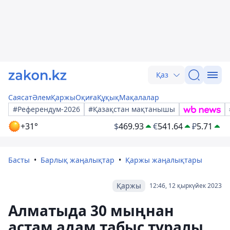
Қаз
Саясат
Әлем
Қаржы
Оқиға
Құқық
Мақалалар
#Референдум-2026
#Қазақстан мақтанышы
+31°
$
469.93
€
541.64
₽
5.71
Басты
Барлық жаңалықтар
Қаржы жаңалықтары
Қаржы
12:46, 12 қыркүйек 2023
Алматыда 30 мыңнан
астам адам табыс туралы