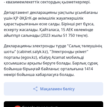
- квазимемлекеттік сектордың қызметкерлері.
Департамент декларацияны уақтылы ұсынбағаны
үшін ҚР ӘҚБтК-де әкімшілік жауапкершілік
қарастырылғанын еске салды. Бірінші рет бұзса,
ескерту жасалады. Қайталаса, 15 АЕК көлемінде
айыппұл салынады (2023 жылы 51 750 теңге).
Декларацияны электронды түрде "Салық төлеушінің
шоты" (cabinet.salyk.kz), "Электронды үкімет"
порталы (egov.kz), eSalyq Azamat мобильді
қосымшасы арқылы беруге болады. Барлық сұрақ
бойынша бірыңғай байланыс орталығына 1414
нөмірі бойынша хабарласуға болады.
Мақаламен бөлісу