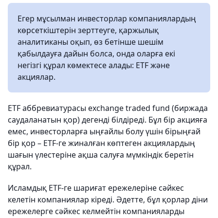
Егер мұсылман инвесторлар компаниялардың
көрсеткіштерін зерттеуге, қаржылық
аналитиканы оқып, өз бетінше шешім
қабылдауға дайын болса, онда оларға екі
негізгі құрал көмектесе алады: ETF және
акциялар.
ETF аббревиатурасы exchange traded fund (биржада
саудаланатын қор) дегенді білдіреді. Бұл бір акцияға
емес, инвесторларға ыңғайлы болу үшін бірыңғай
бір қор – ETF-ге жиналған көптеген акциялардың
шағын үлестеріне ақша салуға мүмкіндік беретін
құрал.
Исламдық ETF-ге шариғат ережелеріне сәйкес
келетін компаниялар кіреді. Әдетте, бұл қорлар діни
ережелерге сәйкес келмейтін компанияларды