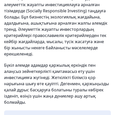
әлеуметтік жауапты инвестициялауға арналған
тізімдерде (Socially Responsible Investing) таңдауға
болады. Бұл бизнестің экологиялық жағдайына,
адалдығына, ашықтығына арналған жалпы әлемдік
тренд. Әлеуметтік жауапты инвесторлардың
критерийлері православиелік критерийлерден тек
кейбір жағдайларда, мысалы, түсік жасатуға және
бір жынысты некеге байланысты мәселелерде
ерекшеленеді.
Бүкіл әлемде адамдар қаржылық еркіндік пен
алаңсыз зейнеткерлікті қамтамасыз ету үшін
инвестицияға жүгінеді. Жеткілікті білімсіз қор
нарығына шығу өте қауіпті. Дегенмен, қаржыңызды
қалай дұрыс басқаруға болатыны туралы көбірек
ізденіп, өзіңіз үшін жаңа дүниелер ашу артық
болмайды.