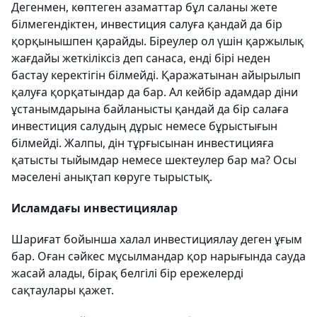
Дегенмен, көптеген азаматтар бұл саланы жете
білмегендіктен, инвестиция салуға қандай да бір
қорқынышпен қарайды. Біреулер ол үшін қаржылық
жағдайы жеткіліксіз деп санаса, енді бірі неден
бастау керектігін білмейді. Қаражатынан айырылып
қалуға қорқатындар да бар. Ал кейбір адамдар діни
ұстанымдарына байланысты қандай да бір салаға
инвестиция салудың дұрыс немесе бұрыстығын
білмейді. Жалпы, дін тұрғысынан инвестицияға
қатысты тыйымдар немесе шектеулер бар ма? Осы
мәселені анықтап көруге тырыстық.
Исламдағы инвестициялар
Шариғат бойынша халал инвестициялау деген ұғым
бар. Оған сәйкес мұсылмандар қор нарығында сауда
жасай алады, бірақ белгілі бір ережелерді
сақтаулары қажет.