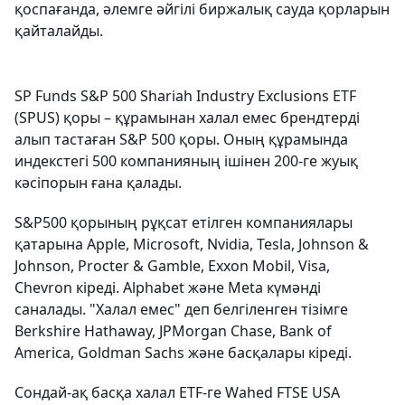
қоспағанда, әлемге әйгілі биржалық сауда қорларын
қайталайды.
SP Funds S&P 500 Shariah Industry Exclusions ETF
(SPUS) қоры – құрамынан халал емес брендтерді
алып тастаған S&P 500 қоры. Оның құрамында
индекстегі 500 компанияның ішінен 200-ге жуық
кәсіпорын ғана қалады.
S&P500 қорының рұқсат етілген компаниялары
қатарына Apple, Microsoft, Nvidia, Tesla, Johnson &
Johnson, Procter & Gamble, Exxon Mobil, Visa,
Chevron кіреді. Alphabet және Meta күмәнді
саналады. "Халал емес" деп белгіленген тізімге
Berkshire Hathaway, JPMorgan Chase, Bank of
America, Goldman Sachs және басқалары кіреді.
Сондай-ақ басқа халал ETF-ге Wahed FTSE USA