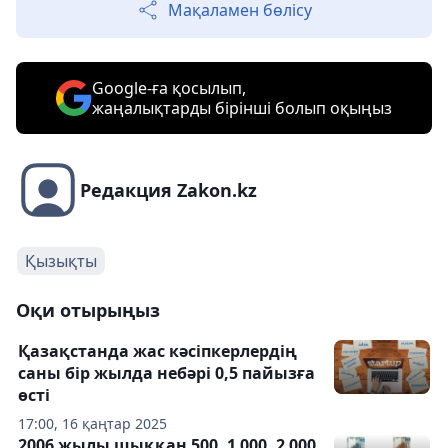
Мақаламен бөлісу
Google-ға қосылып,
жаңалықтарды бірінші болып оқыңыз
Редакция Zakon.kz
Қызықты
Оқи отырыңыз
Қазақстанда жас кәсіпкерлердің
саны бір жылда небәрі 0,5 пайызға
өсті
17:00, 16 қаңтар 2025
2006 жылы шыққан 500, 1 000, 2 000,