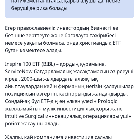
нәтижемен аяқталса, қарыз алушы да, несие
беруші де риза болады.
Егер православиелік инвестордың бизнесті өз
бетінше зерттеуге және бағалауға тәжірибесі
немесе уақыты болмаса, онда христиандық ETF
бұған көмектесе алады.
Inspire 100 ETF (BIBL) – қордың құрамына,
ServiceNow бағдарламалық жасақтамасын әзірлеуші
кіреді. 2000-шы жылдардағы алаяқтық
айыптаулардан кейін фирманың негізін қалаушылар
позициясын өзгертіп, кәсіпорынды жандандырды.
Сондай-ақ бұл ETF-дің ең үлкен үлесін Prologic
жылжымайтын мүлік инвестициялық қоры және
intuitive Surgical инновациялық операциялары үшін
робот жасаушы алады.
Жалпы, қай компанияға инвестиция салуды