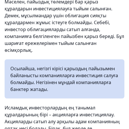
Мәселен, пайыздық төлемдері бар қарыз
құралдарын инвестициялауға тыйым салынған.
Демек, мұсылмандар үшін облигация сияқты
құралдармен жұмыс істеуге болмайды. Себебі,
инвестор облигацияларды сатып алғанда,
компанияға белгіленген пайызбен қарыз береді. Бұл
шариғат ережелерімен тыйым салынған
өсімқорлық.
Осылайша, негізгі кірісі қарыздың пайызымен
байланысты компанияларға инвестиция салуға
болмайды. Негізінен мұндай компанияларға
банктер жатады.
Исламдық инвесторлардың ең танымал
құралдарының бірі – акцияларға инвестициялау.
Акцияларды сатып алу арқылы адам компанияның
ортақ иесі болады. Бірақ, бұл жерде де