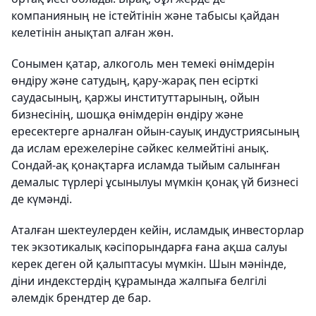
компанияның не істейтінін және табысы қайдан
келетінін анықтап алған жөн.
Сонымен қатар, алкоголь мен темекі өнімдерін
өндіру және сатудың, қару-жарақ пен есірткі
саудасының, қаржы институттарының, ойын
бизнесінің, шошқа өнімдерін өндіру және
ересектерге арналған ойын-сауық индустриясының
да ислам ережелеріне сәйкес келмейтіні анық.
Сондай-ақ қонақтарға исламда тыйым салынған
демалыс түрлері ұсынылуы мүмкін қонақ үй бизнесі
де күмәнді.
Аталған шектеулерден кейін, исламдық инвесторлар
тек экзотикалық кәсіпорындарға ғана ақша салуы
керек деген ой қалыптасуы мүмкін. Шын мәнінде,
діни индекстердің құрамында жалпыға белгілі
әлемдік брендтер де бар.