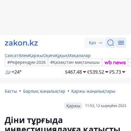
Қаз
Саясат
Әлем
Қаржы
Оқиға
Құқық
Мақалалар
#Референдум-2026
#Қазақстан мақтанышы
+24°
$
467.48
€
539.52
₽
5.73
Басты
Барлық жаңалықтар
Қаржы жаңалықтары
Қаржы
11:53, 12 қыркүйек 2023
Діни тұрғыда
инвестициялауға қатысты