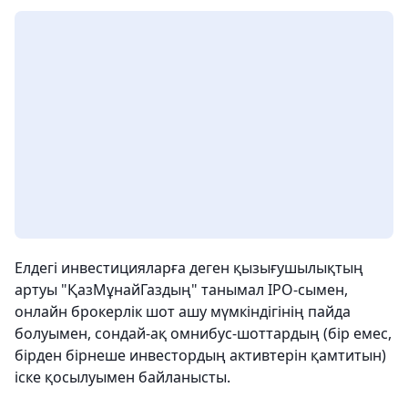
Елдегі инвестицияларға деген қызығушылықтың
артуы "ҚазМұнайГаздың" танымал IPO-сымен,
онлайн брокерлік шот ашу мүмкіндігінің пайда
болуымен, сондай-ақ омнибус-шоттардың (бір емес,
бірден бірнеше инвестордың активтерін қамтитын)
іске қосылуымен байланысты.