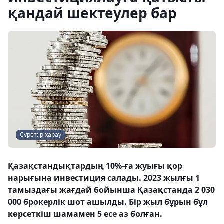
қандай шектеулер бар
Сурет: pixabay
Қазақстандықтардың 10%-ға жуығы қор
нарығына инвестиция салады. 2023 жылғы 1
тамыздағы жағдай бойынша Қазақстанда 2 030
000 брокерлік шот ашылды. Бір жыл бұрын бұл
көрсеткіш шамамен 5 есе аз болған.