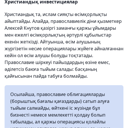
Христиандық инвестициялар
Христиандық та, ислам сияқты өсімқорлықты
айыптайды. Алайда, православиелік діни қызметкер
Алексей Кнутов қазіргі заманғы қаржы ұйымдары
мен ежелгі өсімқорлықтың әртүрлі құбылыстар
екенін жеткізді. Айтуынша, өсім алушының
жүргізетін несие операциялары жүйеге айналғаннан
кейін ол өсім алушы болуды тоқтатады.
Православие шіркеуі пайыздардың өзіне емес,
әділетсіз баюға тыйым салады: басқаның
қайғысынан пайда табуға болмайды.
Осылайша, православие облигацияларды
(борыштық бағалы қағаздарды) сатып алуға
тыйым салмайды, өйткені іс жүзінде бұл
бизнесті немесе мемлекетті қолдау болып
табылады, ал қаржы операциясы қолайлы