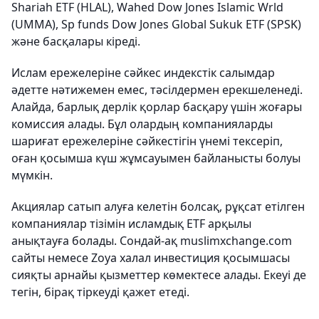
Shariah ETF (HLAL), Wahed Dow Jones Islamic Wrld
(UMMA), Sp funds Dow Jones Global Sukuk ETF (SPSK)
және басқалары кіреді.
Ислам ережелеріне сәйкес индекстік салымдар
әдетте нәтижемен емес, тәсілдермен ерекшеленеді.
Алайда, барлық дерлік қорлар басқару үшін жоғары
комиссия алады. Бұл олардың компанияларды
шариғат ережелеріне сәйкестігін үнемі тексеріп,
оған қосымша күш жұмсауымен байланысты болуы
мүмкін.
Акциялар сатып алуға келетін болсақ, рұқсат етілген
компаниялар тізімін исламдық ETF арқылы
анықтауға болады. Сондай-ақ muslimxchange.com
сайты немесе Zoya халал инвестиция қосымшасы
сияқты арнайы қызметтер көмектесе алады. Екеуі де
тегін, бірақ тіркеуді қажет етеді.