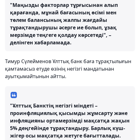
"Маңызды факторлар тұрғысынан алып
қарағанда, мұнай бағасының өсімі мен
төлем балансының жалпы жағдайы
тұрақтандырушы әсерге ие болып, ұзақ
мерзімде теңгеге қолдау көрсетеді", –
делінген хабарламада.
Тимур Сүлейменов Ұлттық банк баға тұрақтылығын
қамтамасыз етуде өзінің негізгі мандатынан
ауытқымайтынын айтты.
"Ұлттық Банктің негізгі міндеті –
проинфляциялық қысымды жұмсарту және
инфляцияны ортамерзімді мақсатқа жақын
5% деңгейінде тұрақтандыру. Барлық күш-
жігер осы мақсатқа жетуге бағытталады.