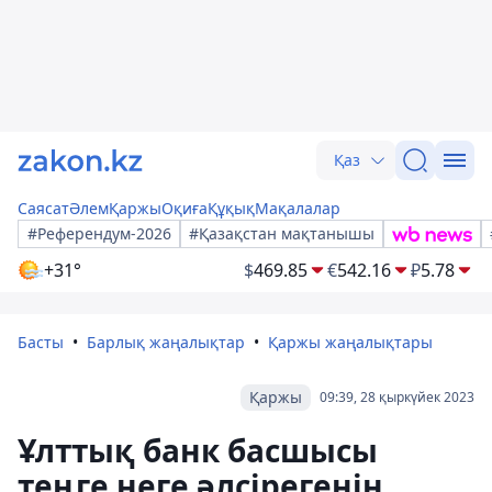
Қаз
Саясат
Әлем
Қаржы
Оқиға
Құқық
Мақалалар
#Референдум-2026
#Қазақстан мақтанышы
+31°
$
469.85
€
542.16
₽
5.78
Басты
Барлық жаңалықтар
Қаржы жаңалықтары
Қаржы
09:39, 28 қыркүйек 2023
Ұлттық банк басшысы
теңге неге әлсірегенін