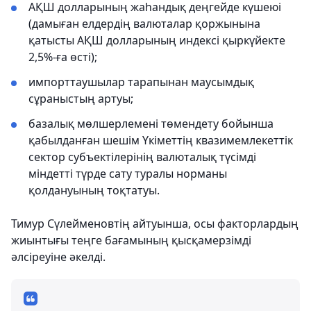
АҚШ долларының жаһандық деңгейде күшеюі
(дамыған елдердің валюталар қоржынына
қатысты АҚШ долларының индексі қыркүйекте
2,5%-ға өсті);
импорттаушылар тарапынан маусымдық
сұраныстың артуы;
базалық мөлшерлемені төмендету бойынша
қабылданған шешім Үкіметтің квазимемлекеттік
сектор субъектілерінің валюталық түсімді
міндетті түрде сату туралы норманы
қолдануының тоқтатуы.
Тимур Сүлейменовтің айтуынша, осы факторлардың
жиынтығы теңге бағамының қысқамерзімді
әлсіреуіне әкелді.