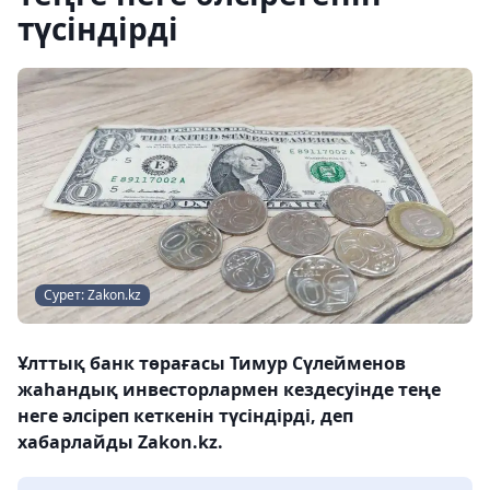
түсіндірді
Сурет: Zakon.kz
Ұлттық банк төрағасы Тимур Сүлейменов
жаһандық инвесторлармен кездесуінде теңе
неге әлсіреп кеткенін түсіндірді, деп
хабарлайды Zakon.kz.