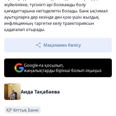
жүйелілікке, түсінікті әрі болжамды болу
қағидаттарына негізделетін болады. Банк ықтимал
ауытқуларға дер кезінде ден қою үшін жылдық
инфляцияның таргетке келу траекториясын
қадағалап отырады.
Мақаламен бөлісу
Google-ға қосылып,
жаңалықтарды бірінші болып оқыңыз
Аида Тақабаева
ҚР Ұлттық Банкі