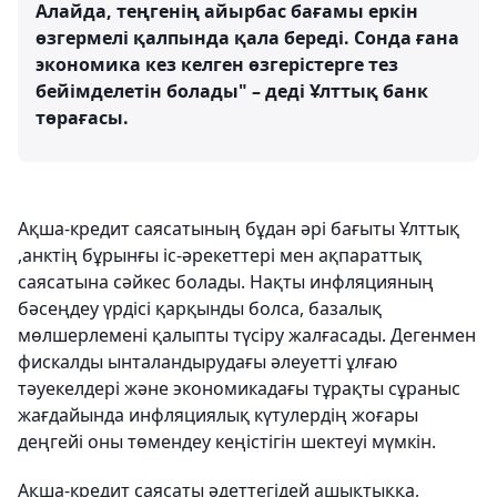
Алайда, теңгенің айырбас бағамы еркін
өзгермелі қалпында қала береді. Сонда ғана
экономика кез келген өзгерістерге тез
бейімделетін болады" – деді Ұлттық банк
төрағасы.
Ақша-кредит саясатының бұдан әрі бағыты Ұлттық
,анктің бұрынғы іс-әрекеттері мен ақпараттық
саясатына сәйкес болады. Нақты инфляцияның
бәсеңдеу үрдісі қарқынды болса, базалық
мөлшерлемені қалыпты түсіру жалғасады. Дегенмен
фискалды ынталандырудағы әлеуетті ұлғаю
тәуекелдері және экономикадағы тұрақты сұраныс
жағдайында инфляциялық күтулердің жоғары
деңгейі оны төмендеу кеңістігін шектеуі мүмкін.
Ақша-кредит саясаты әдеттегідей ашықтыққа,