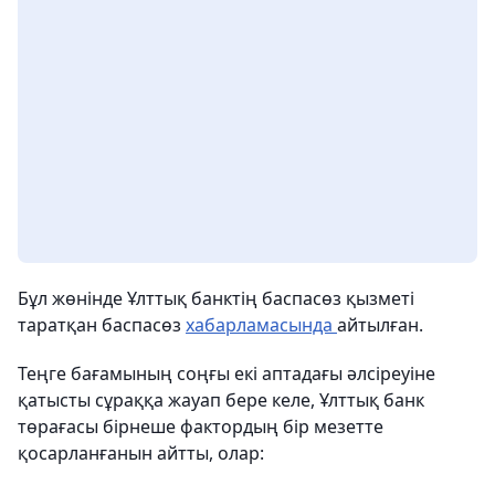
Бұл жөнінде Ұлттық банктің баспасөз қызметі
таратқан баспасөз
хабарламасында
айтылған.
Теңге бағамының соңғы екі аптадағы әлсіреуіне
қатысты сұраққа жауап бере келе, Ұлттық банк
төрағасы бірнеше фактордың бір мезетте
қосарланғанын айтты, олар: