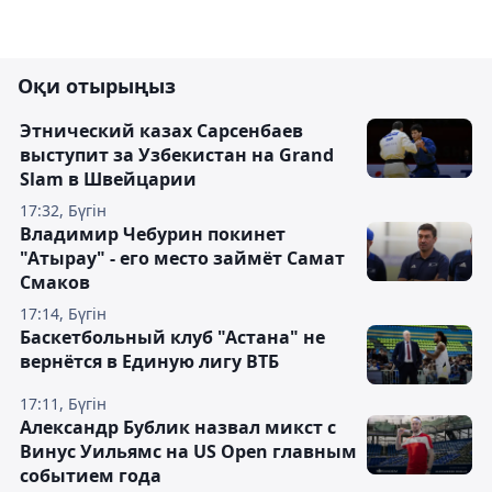
Оқи отырыңыз
Этнический казах Сарсенбаев
выступит за Узбекистан на Grand
Slam в Швейцарии
17:32, Бүгін
Владимир Чебурин покинет
"Атырау" - его место займёт Самат
Смаков
17:14, Бүгін
Баскетбольный клуб "Астана" не
вернётся в Единую лигу ВТБ
17:11, Бүгін
Александр Бублик назвал микст с
Винус Уильямс на US Open главным
событием года