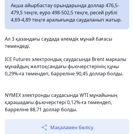
Ақша айырбастау орындарында доллар 476,5-
479,5 теңге, еуро 498-502,5 теңге, ресей рублі
4,69-4,89 теңге аралығында саудаланып жатыр.
Ал 3 қазандағы саудада әлемдік мұнай бағасы
төмендеді.
ICE Futures электрондық саудасында Brent маркалы
мұнайдың желтоқсандағы фьючерстерінің құны
0,29%-ға төмендеп, барреліне 90,45 доллар болды.
NYMEX электронды саудасында WTI мұнайының
қарашадағы фьючерстері 0,12%-ға төмендеп,
барреліне 88,71 доллар болды.
Мақаламен бөлісу