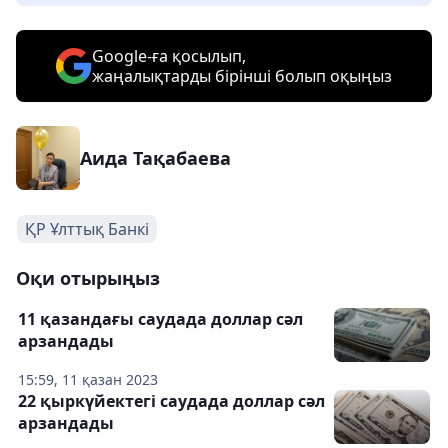
Google-ға қосылып,
жаңалықтарды бірінші болып оқыңыз
Аида Тақабаева
ҚР Ұлттық Банкі
Оқи отырыңыз
11 қазандағы саудада доллар сәл
арзандады
15:59, 11 қазан 2023
22 қыркүйектегі саудада доллар сәл
арзандады