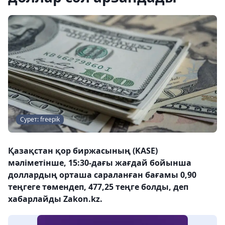
Сурет: freepik
Қазақстан қор биржасының (KASE)
мәліметінше, 15:30-дағы жағдай бойынша
доллардың орташа сараланған бағамы 0,90
теңгеге төмендеп, 477,25 теңге болды, деп
хабарлайды Zakon.kz.