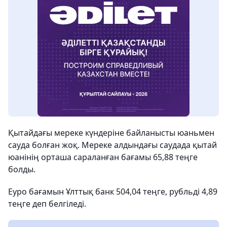
Қытайдағы мереке күндеріне байланысты юаньмен
сауда болған жоқ. Мереке алдындағы саудада қытай
юанінің орташа сараланған бағамы 65,88 теңге
болды.
Еуро бағамын Ұлттық банк 504,04 теңге, рубльді 4,89
теңге деп белгіледі.