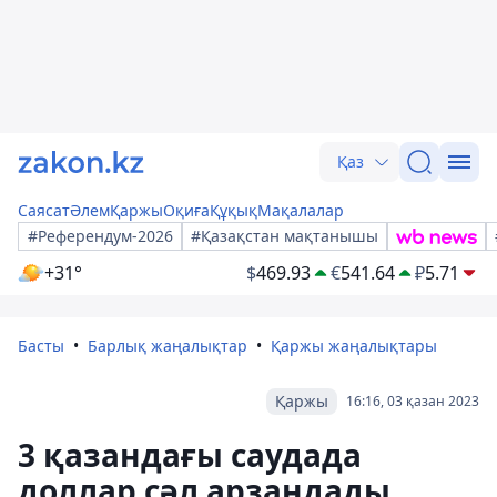
Қаз
Саясат
Әлем
Қаржы
Оқиға
Құқық
Мақалалар
#Референдум-2026
#Қазақстан мақтанышы
+31°
$
469.93
€
541.64
₽
5.71
Басты
Барлық жаңалықтар
Қаржы жаңалықтары
Қаржы
16:16, 03 қазан 2023
3 қазандағы саудада
доллар сәл арзандады